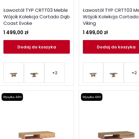
Ławostół TYP CRTT03 Meble
Ławostół TYP CRTT03 M
Wójcik Kolekcja Cortado Dąb
Wójcik Kolekcja Cortad
Coast Evoke
Viking
1 499,00 zł
1 499,00 zł
Dodaj
do koszyka
Dodaj
do koszyka
+2
+2
Wysyłka 48H
Wysyłka 48H