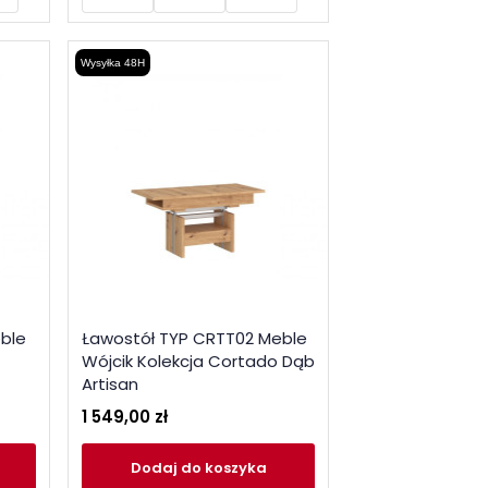
Wysyłka 48H
ble
Ławostół TYP CRTT02 Meble
Wójcik Kolekcja Cortado Dąb
Artisan
1 549,00 zł
Dodaj
do koszyka