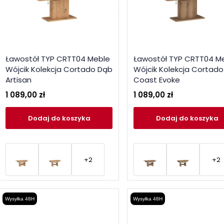
Ławostół TYP CRTT04 Meble
Ławostół TYP CRTT04 M
Wójcik Kolekcja Cortado Dąb
Wójcik Kolekcja Cortad
Artisan
Coast Evoke
1 089,00 zł
1 089,00 zł
Dodaj
do koszyka
Dodaj
do koszyka
+2
+2
Wysyłka 48H
Wysyłka 48H