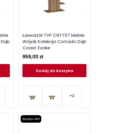
eble
Ławostół TYP CRTT07 Meble
o Dąb
Wójcik Kolekcja Cortado Dąb
Coast Evoke
959,00 zł
Dodaj
do koszyka
+2
Wysyłka 48H