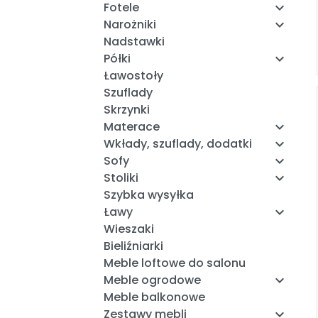
Fotele

Narożniki

Nadstawki
Półki

Ławostoły
Szuflady
Skrzynki
Materace

Wkłady, szuflady, dodatki

Sofy

Stoliki

Szybka wysyłka
Ławy

Wieszaki
Bieliźniarki
Meble loftowe do salonu
Meble ogrodowe

Meble balkonowe
Zestawy mebli
