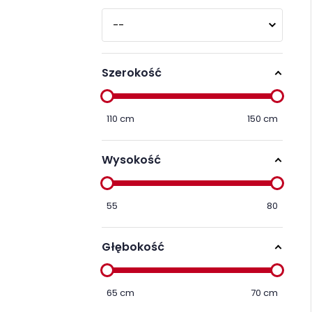
Szerokość
110
cm
150
cm
Wysokość
55
80
Głębokość
65
cm
70
cm