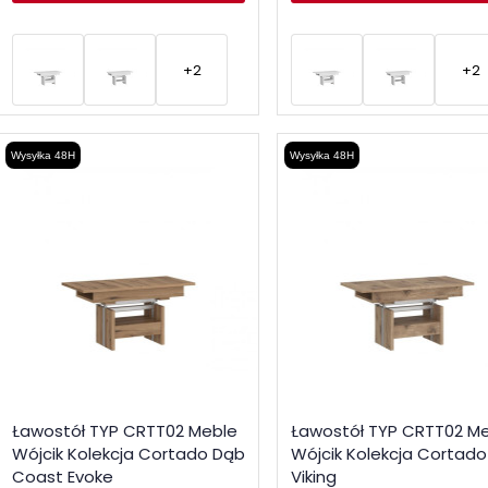
+2
+2
Wysyłka 48H
Wysyłka 48H
Ławostół TYP CRTT02 Meble
Ławostół TYP CRTT02 M
Wójcik Kolekcja Cortado Dąb
Wójcik Kolekcja Cortad
Coast Evoke
Viking