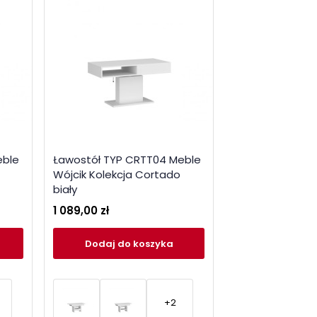
eble
Ławostół TYP CRTT04 Meble
Wójcik Kolekcja Cortado
biały
1 089,00 zł
Dodaj
do koszyka
+2