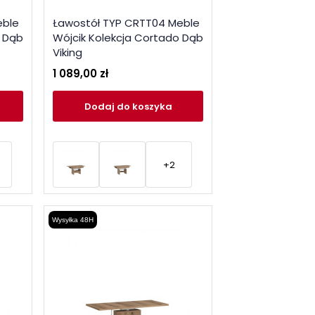
eble
Ławostół TYP CRTT04 Meble
o Dąb
Wójcik Kolekcja Cortado Dąb
Viking
1 089,00 zł
Dodaj
do koszyka
+2
Wysyłka 48H