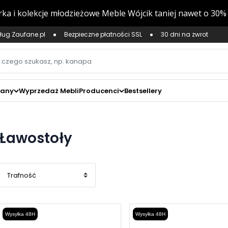
ług Zaufane.pl
Bezpieczne płatności SSL
30 dni na zwrot
zany
Wyprzedaż Mebli
Producenci
Bestsellery
Ławostoły
Wysyłka 48H
Wysyłka 48H