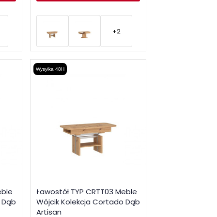
+2
Wysyłka 48H
eble
Ławostół TYP CRTT03 Meble
o Dąb
Wójcik Kolekcja Cortado Dąb
Artisan