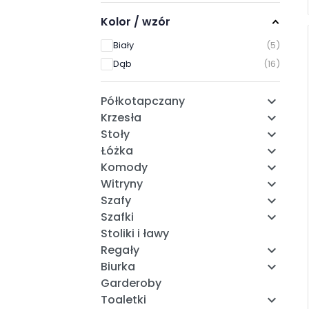
Kolor / wzór
Biały
5
Dąb
16
Półkotapczany

Krzesła

Stoły

Łóżka

Komody

Witryny

Szafy

Szafki

Stoliki i ławy
Regały

Biurka

Garderoby
Toaletki
