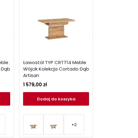
eble
Ławostół TYP CRTT14 Meble
o Dąb
Wójcik Kolekcja Cortado Dąb
Artisan
1 579,00 zł
Dodaj
do koszyka
+2