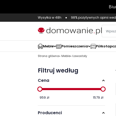
Wysyłka w 48h
98% pozytywnych opinii wed
Meble
Pomieszczenia
Półkotapc
Strona główna
Meble
Ławostoły
Filtruj według
Cena
959
zł
1579
zł
Producenci