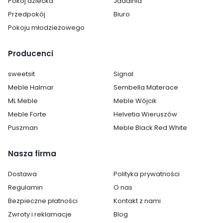
Pokój dziecka
Jadalnia
Przedpokój
Biuro
Pokoju młodzieżowego
Producenci
sweetsit
Signal
Meble Halmar
Sembella Materace
ML Meble
Meble Wójcik
Meble Forte
Helvetia Wieruszów
Puszman
Meble Black Red White
Nasza firma
Dostawa
Polityka prywatności
Regulamin
O nas
Bezpieczne płatności
Kontakt z nami
Zwroty i reklamacje
Blog