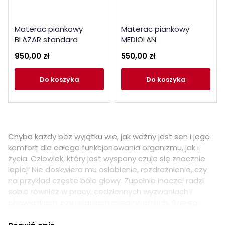
Materac piankowy
Materac piankowy
BLAZAR standard
MEDIOLAN
950,00 zł
550,00 zł
do koszyka
do koszyka
Chyba każdy bez wyjątku wie, jak ważny jest sen i jego
komfort dla całego funkcjonowania organizmu, jak i
życia. Człowiek, który jest wyspany czuje się znacznie
lepiej! Nie doskwiera mu osłabienie, rozdrażnienie, czy
na przykład częste bóle głowy. Zupełnie inaczej radzi
sobie również w pracy, codziennych wyzwaniach i
obowiązkach, czy relacjach międzyludzkich. Szereg
korzyści, jakie niesie za sobą dobry sen, jest wprost nie
do wyliczenia. Jest jednak jedna rzecz, która z