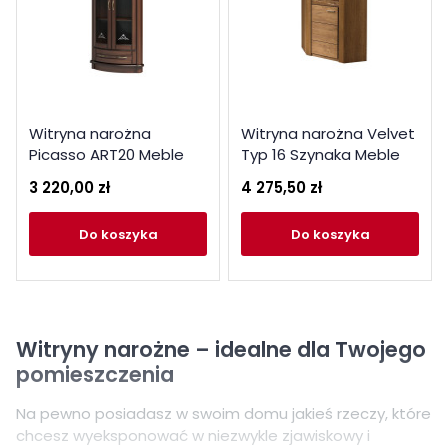
Witryna narożna
Witryna narożna Velvet
Picasso ART20 Meble
Typ 16 Szynaka Meble
Gołąb Kolekcja Picasso
Kolekcja Velvet
3 220,00 zł
4 275,50 zł
do koszyka
do koszyka
Witryny narożne – idealne dla Twojego
pomieszczenia
Na pewno posiadasz w swoim domu jakieś rzeczy, które
chcesz wyeksponować w niezwykle zjawiskowy i