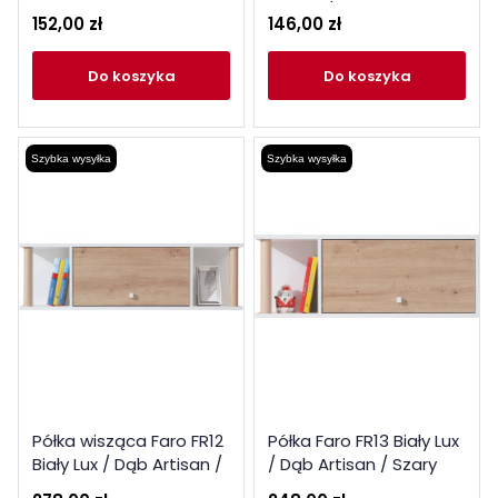
Bartex / czarny Forte
152,00 zł
146,00 zł
do koszyka
do koszyka
Szybka wysyłka
Szybka wysyłka
Półka wisząca Faro FR12
Półka Faro FR13 Biały Lux
Biały Lux / Dąb Artisan /
/ Dąb Artisan / Szary
Szary Meblar
Meblar