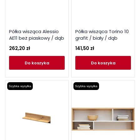
Półka wisząca Alessio
Półka wisząca Torino 10
AE11 beż piaskowy / dąb
grafit / biały / dąb
olejowany
castello ML Meble
262,20 zł
141,50 zł
do koszyka
do koszyka
Szybka wysyłka
Szybka wysyłka