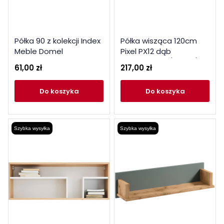
Półka 90 z kolekcji Index
Półka wisząca 120cm
Meble Domel
Pixel PX12 dąb
biszkoptowy / biały /
61,00 zł
217,00 zł
szary
do koszyka
do koszyka
Szybka wysyłka
Szybka wysyłka