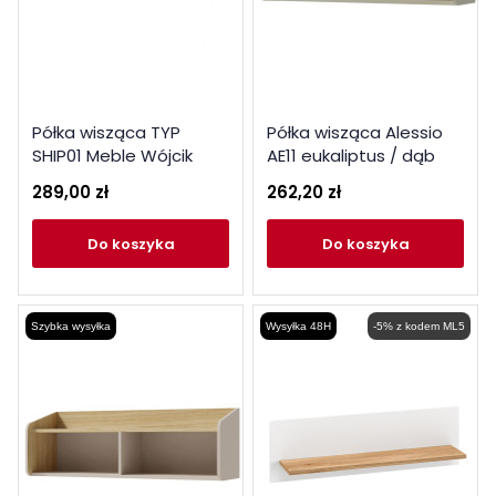
Półka wisząca TYP
Półka wisząca Alessio
SHIP01 Meble Wójcik
AE11 eukaliptus / dąb
Kolekcja Shirley Zielony
baltic dune
289,00 zł
262,20 zł
do koszyka
do koszyka
Szybka wysyłka
Wysyłka 48H
-5% z kodem ML5