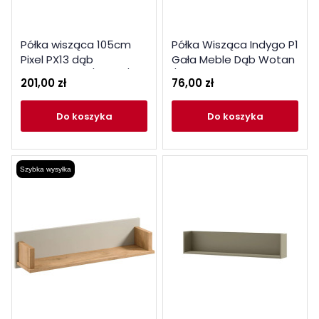
Półka wisząca 105cm
Półka Wisząca Indygo P1
Pixel PX13 dąb
Gała Meble Dąb Wotan
biszkoptowy / biały /
/ Green
201,00 zł
76,00 zł
szary
do koszyka
do koszyka
Szybka wysyłka