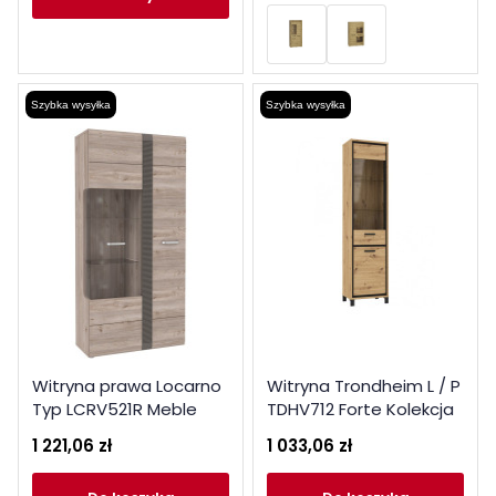
Szybka wysyłka
Szybka wysyłka
Witryna prawa Locarno
Witryna Trondheim L / P
Typ LCRV521R Meble
TDHV712 Forte Kolekcja
Forte Kolekcja Locarno
Trondheim
1 221,06 zł
1 033,06 zł