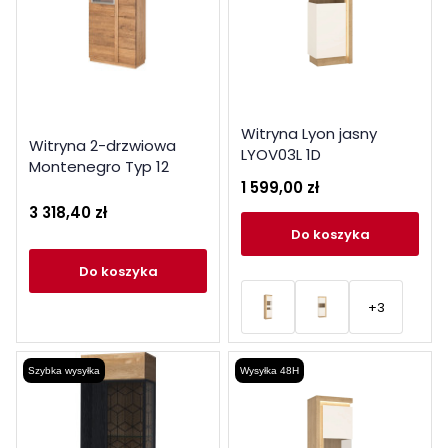
Witryna Lyon jasny
Witryna 2-drzwiowa
LYOV03L 1D
Montenegro Typ 12
1 599,00 zł
Szynaka Meble Kolekcja
Montenegro
3 318,40 zł
do koszyka
do koszyka
+3
Szybka wysyłka
Wysyłka 48H