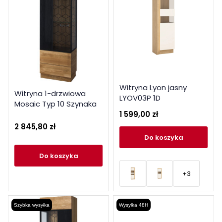
Witryna Lyon jasny
Witryna 1-drzwiowa
LYOV03P 1D
Mosaic Typ 10 Szynaka
1 599,00 zł
Meble Kolekcja Mosaic
2 845,80 zł
do koszyka
do koszyka
+3
Szybka wysyłka
Wysyłka 48H