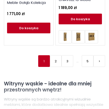
Meble Gołąb Kolekcja
Wójcik Kolekcja Cortina
1 189,00 zł
Mistic
1 771,00 zł
do koszyka
do koszyka
1
2
3
…
5
keyboard_arrow_right
Nastę
Witryny wąskie - idealne dla mniej
przestronnych wnętrz!
Witryny wąskie są bardzo atrakcyjnymi wizualnie
meblami, które dodatkowo idealnie spełniają wszystkie