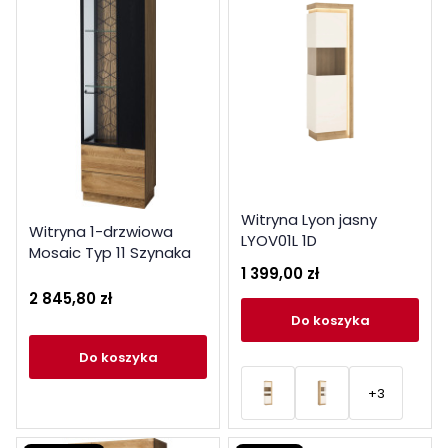
Witryna Lyon jasny
Witryna 1-drzwiowa
LYOV01L 1D
Mosaic Typ 11 Szynaka
1 399,00 zł
Meble Kolekcja Mosaic
2 845,80 zł
do koszyka
do koszyka
+3