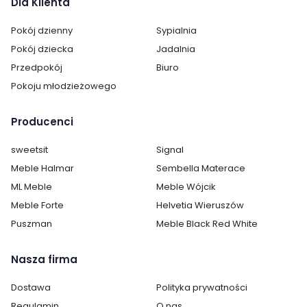
Dla Klienta
na miarę potrzeb Twojego pokoju! Sprawdź, co mamy
dla Ciebie!
Pokój dzienny
Sypialnia
Pokój dziecka
Jadalnia
Przedpokój
Biuro
Pokoju młodzieżowego
Producenci
sweetsit
Signal
Meble Halmar
Sembella Materace
ML Meble
Meble Wójcik
Meble Forte
Helvetia Wieruszów
Puszman
Meble Black Red White
Nasza firma
Dostawa
Polityka prywatności
Regulamin
O nas