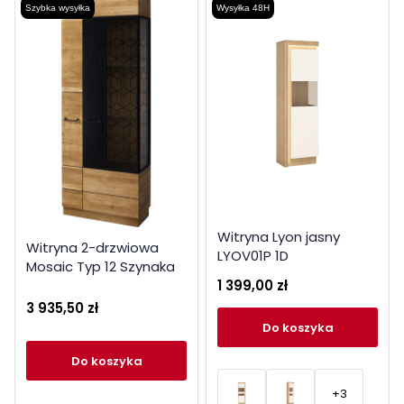
Szybka wysyłka
Wysyłka 48H
Witryna Lyon jasny
Witryna 2-drzwiowa
LYOV01P 1D
Mosaic Typ 12 Szynaka
1 399,00 zł
Meble Kolekcja Mosaic
3 935,50 zł
do koszyka
do koszyka
+3