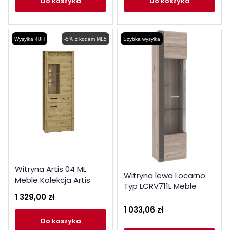
do koszyka
do koszyka
Wysyłka 48H
-5% z kodem ML5
Szybka wysyłka
Witryna Artis 04 ML
Witryna lewa Locarno
Meble Kolekcja Artis
Typ LCRV711L Meble
1 329,00 zł
Forte Kolekcja Locarno
1 033,06 zł
do koszyka