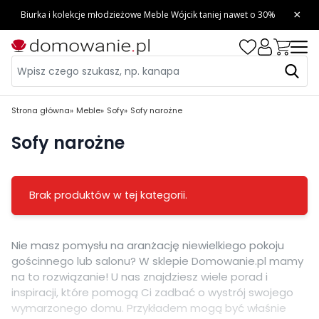
Strona główna
Meble
Sofy
Sofy narożne
Sofy narożne
Brak produktów w tej kategorii.
Nie masz pomysłu na aranżację niewielkiego pokoju
gościnnego lub salonu? W sklepie Domowanie.pl mamy
na to rozwiązanie! U nas znajdziesz wiele porad i
inspiracji, które pomogą Ci zadbać o wystrój swojego
wymarzonego domu. Przykładem mogą być właśnie