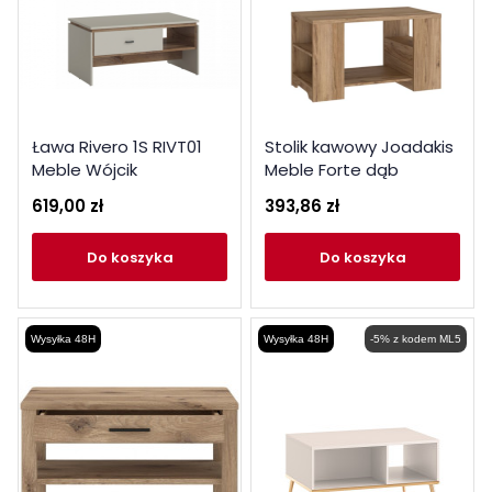
Ława Rivero 1S RIVT01
Stolik kawowy Joadakis
Meble Wójcik
Meble Forte dąb
catania
619,00 zł
393,86 zł
do koszyka
do koszyka
Wysyłka 48H
Wysyłka 48H
-5% z kodem ML5