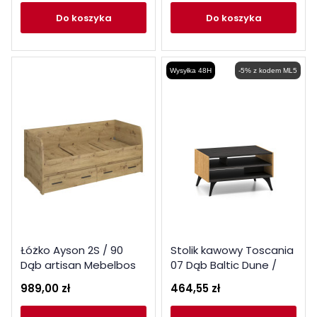
do koszyka
do koszyka
Wysyłka 48H
-5% z kodem ML5
Łóżko Ayson 2S / 90
Stolik kawowy Toscania
Dąb artisan Mebelbos
07 Dąb Baltic Dune /
Jesion Portland Czarny
989,00 zł
464,55 zł
Ml Meble