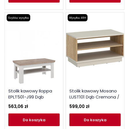
Szybka wysyłka
Wysyłka 48H
Stolik kawowy Iloppa
Stolik kawowy Mosano
EPLT501-J99 Dąb
LUST101 Dąb Cremona /
śnieżny / Dąb Nelson
Kaszmir Meble Wójcik
563,06 zł
599,00 zł
Forte
do koszyka
do koszyka