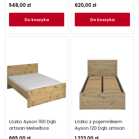
548,00 zł
620,00 zł
do koszyka
do koszyka
Łózko Ayson 160 Dąb
Łóżko z pojemnikiem
artisan Mebelbos
Ayson 120 Dąb artisan
Mebelbos
665,00 zł
1 223,00 zł