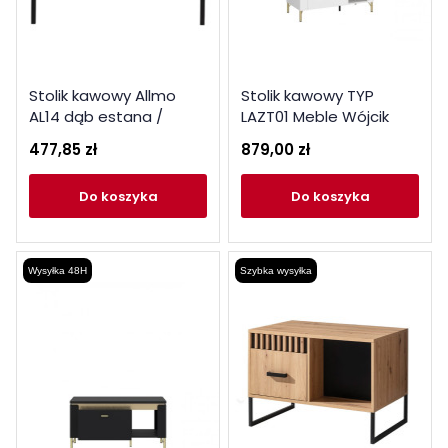
Stolik kawowy Allmo
Stolik kawowy TYP
AL14 dąb estana /
LAZT01 Meble Wójcik
antracyt
Kolekcja Lazio
477,85 zł
879,00 zł
do koszyka
do koszyka
Wysyłka 48H
Szybka wysyłka