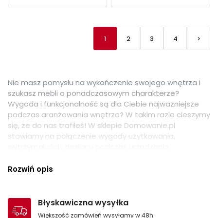
1
2
3
4
keyboard_arrow_right
Nastę
Nie masz pomysłu na wykończenie swojego wnętrza i
szukasz mebli o ponadczasowym charakterze?
Wygoda i funkcjonalność są dla Ciebie najważniejsze
podczas aranżowania wnętrza? W takim razie cieszymy
się, że do nas trafiłeś! W sklepie Domowanie.pl
stawiamy na połączenie wygody użytkowania,
wytrzymałości i designu podczas urządzania
wymarzonego domu. Znajdziesz u nas wiele propozycji
mebli, w tym ławy pokojowe, które stworzą w każdym
Rozwiń opis
pomieszczeniu przytulną atmosferę to do rodzinnych
spotkań!
Błyskawiczna wysyłka
Ławy pokojowe do każdego salonu
Większość zamówień wysyłamy w 48h