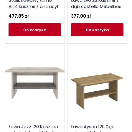
Stolik kawowy Allmo
Ława Evo 2S Kaszmir /
AL14 kaszmir / antracyt
dąb castello Mebelbos
Meblar
477,85 zł
377,00 zł
do koszyka
do koszyka
Ława Jazz 120 Kasztan
Ława Ayson 120 Dąb