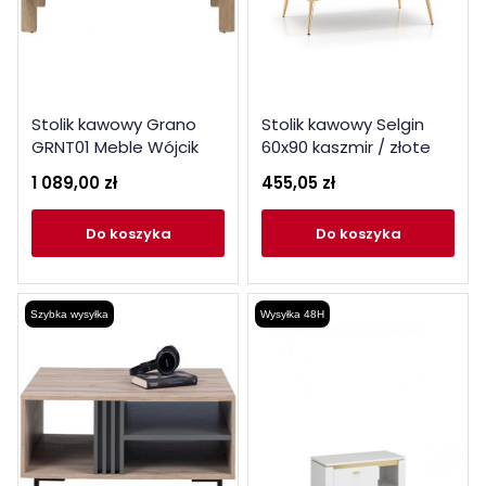
Stolik kawowy Grano
Stolik kawowy Selgin
GRNT01 Meble Wójcik
60x90 kaszmir / złote
Kolekcja Grano dąb
nóżki ML Meble
1 089,00 zł
455,05 zł
viking / szary
do koszyka
do koszyka
Szybka wysyłka
Wysyłka 48H