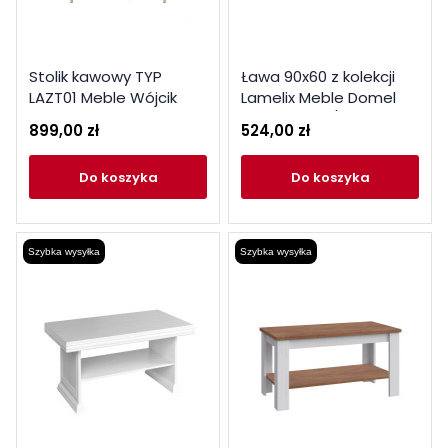
Stolik kawowy TYP
Ława 90x60 z kolekcji
LAZT01 Meble Wójcik
Lamelix Meble Domel
Kolekcja Norica
dąb artisan / czarny
899,00 zł
524,00 zł
do koszyka
do koszyka
Szybka wysyłka
Szybka wysyłka