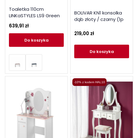
Toaletka 110cm
BOLIVAR KN1 konsolka
LINKaSTYLES LS9 Green
dąb złoty / czarny (1p
Stone
639,91 zł
1szt)
219,00 zł
do koszyka
do koszyka
-10% z kodem HAL10