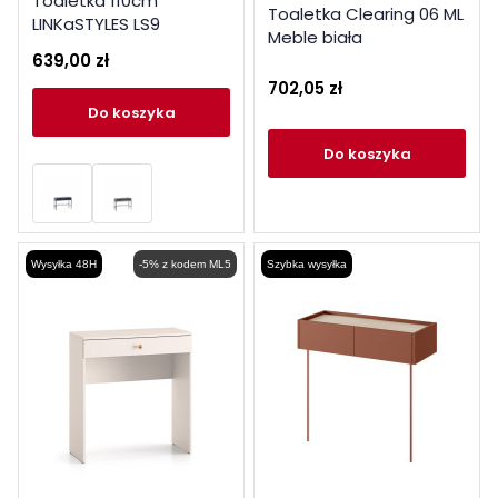
Toaletka 110cm
Toaletka Clearing 06 ML
LINKaSTYLES LS9
Meble biała
Cashmere
639,00 zł
702,05 zł
do koszyka
do koszyka
Wysyłka 48H
-5% z kodem ML5
Szybka wysyłka