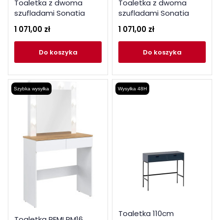
Toaletka z dwoma
Toaletka z dwoma
szufladami Sonatia
szufladami Sonatia
Meble Bogart oliwka
Meble Bogart kaszmir
1 071,00 zł
1 071,00 zł
do koszyka
do koszyka
Szybka wysyłka
Wysyłka 48H
Toaletka 110cm
Toaletka REMI RM16