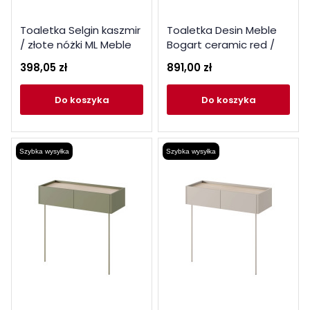
Toaletka Selgin kaszmir
Toaletka Desin Meble
/ złote nóżki ML Meble
Bogart ceramic red /
dąb nagano
398,05 zł
891,00 zł
do koszyka
do koszyka
Szybka wysyłka
Szybka wysyłka