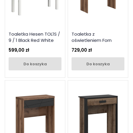
Toaletka Hesen TOL1S /
Toaletka z
9 / 1 Black Red White
oświetleniem Forn
Meble Black Red White
599,00 zł
729,00 zł
dąb delano ciemny /
czarny mat
do koszyka
do koszyka