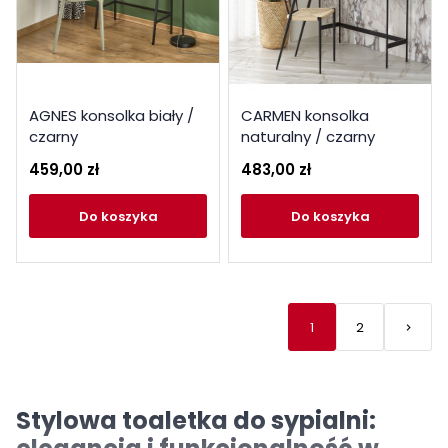
AGNES konsolka biały /
CARMEN konsolka
czarny
naturalny / czarny
459,00 zł
483,00 zł
do koszyka
do koszyka
1
2
keyboard_arrow_right
Nastę
Stylowa toaletka do sypialni: