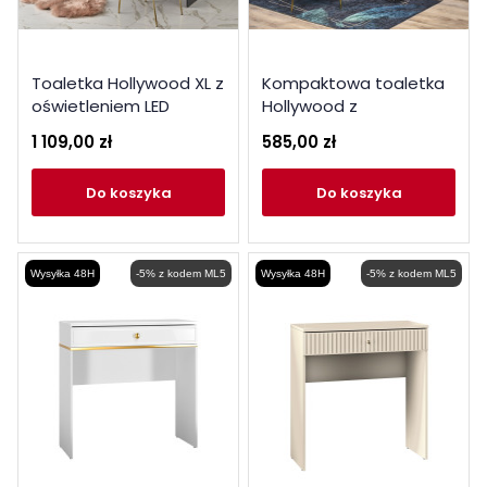
Toaletka Hollywood XL z
Kompaktowa toaletka
oświetleniem LED
Hollywood z
czarna
oświetleniem LED
1 109,00 zł
585,00 zł
czarna
do koszyka
do koszyka
Wysyłka 48H
-5% z kodem ML5
Wysyłka 48H
-5% z kodem ML5