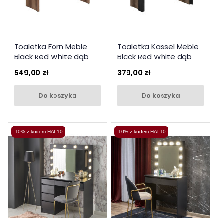
Toaletka Forn Meble
Toaletka Kassel Meble
Black Red White dąb
Black Red White dąb
delano ciemny / czarny
monastery / dąb
549,00 zł
379,00 zł
mat
czarny
do koszyka
do koszyka
-10% z kodem HAL10
-10% z kodem HAL10