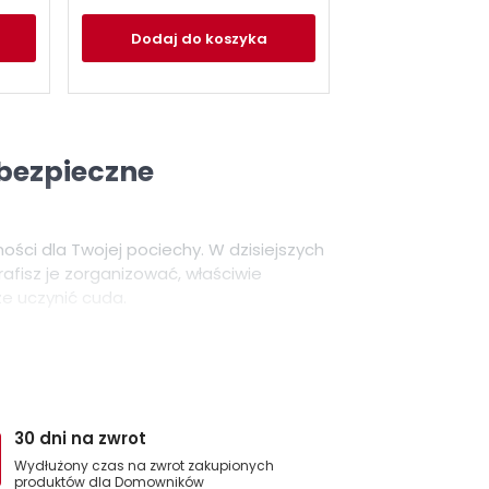
Dodaj
do koszyka
 bezpieczne
ności dla Twojej pociechy. W dzisiejszych
afisz je zorganizować, właściwie
e uczynić cuda.
afkę na dla Twojej
ęcenie dziecka do nauki organizacji.
30 dni na zwrot
wi miejsce do przechowywania
oje dziecko będzie miało zawsze pod ręką
Wydłużony czas na zwrot zakupionych
produktów dla Domowników