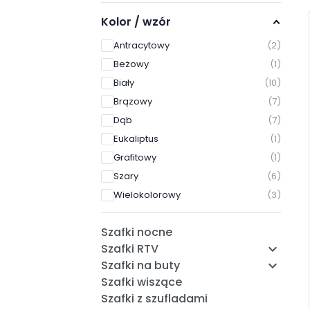
Kolor / wzór
Antracytowy
2
Beżowy
1
Biały
10
Brązowy
7
Dąb
7
Eukaliptus
1
Grafitowy
1
Szary
6
Wielokolorowy
3
Szafki nocne
Szafki RTV

Szafki na buty

Szafki wiszące
Szafki z szufladami