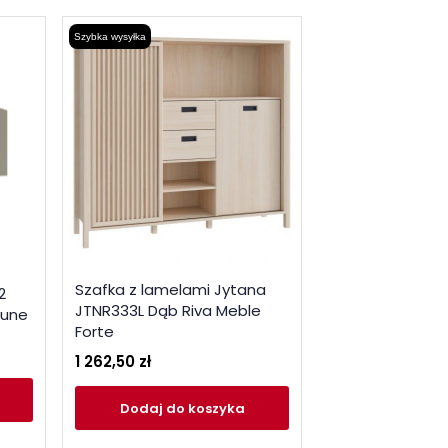
Szybka wysyłka
Szafka z lamelami Jytana
2
JTNR333L Dąb Riva Meble
dune
Forte
1 262,50 zł
Dodaj
do koszyka