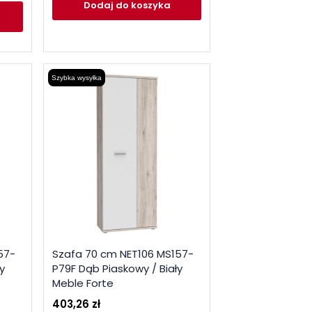
Dodaj
do koszyka
Szybka wysyłka
57-
Szafa 70 cm NET106 MS157-
y
P79F Dąb Piaskowy / Biały
Meble Forte
403,26 zł