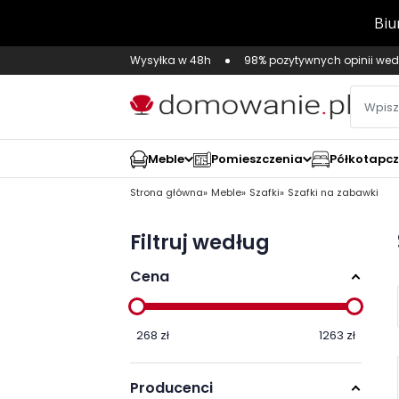
Wysyłka w 48h
98% pozytywnych opinii wed
Meble
Pomieszczenia
Półkotapc
Strona główna
Meble
Szafki
Szafki na zabawki
Filtruj według
Cena
268
zł
1263
zł
Producenci