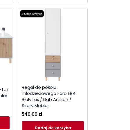
Szybka wysyłka
Regał do pokoju
y Lux
młodzieżowego Faro FR4
blar
Biały Lux / Dąb Artisan /
Szary Meblar
540,00 zł
Dodaj
do koszyka