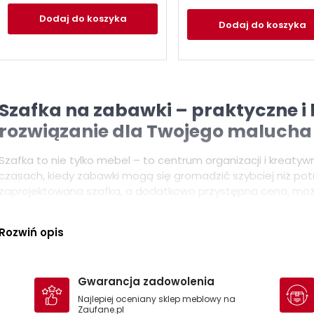
Dodaj
do koszyka
Dodaj
do koszyka
Szafka na zabawki – praktyczne i
rozwiązanie dla Twojego malucha
Szafka to nie tylko mebel – to centrum organizacji i kreatyw
czasach, kiedy zabawki mogą się gromadzić szybciej niż potr
zaprojektowana szafka, a dodatkowo przystępna cena, moż
Dlaczego warto zainwestować w sz
Rozwiń opis
pociechy?
Szafka stanowi sposób na uporządkowanie przestrzeni i zach
Gwarancja zadowolenia
Wybierając odpowiedni model, zapewnisz swojemu malucho
ulubionych figurek, klocków czy książeczek. Dzięki temu, Tw
Najlepiej oceniany sklep meblowy na
Zaufane.pl