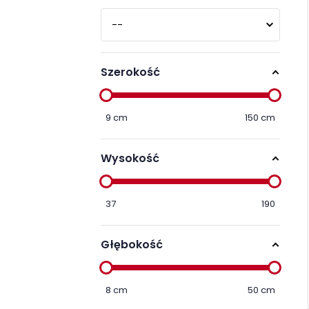
Szerokość
9
cm
150
cm
Wysokość
37
190
Głębokość
8
cm
50
cm