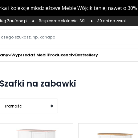
ług Zaufane.pl
Bezpieczne płatności SSL
30 dni na zwrot
zany
Wyprzedaż Mebli
Producenci
Bestsellery
Szafki na zabawki