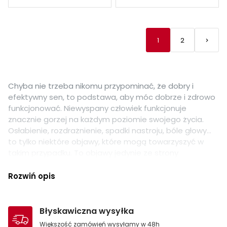
1
2
keyboard_arrow_right
Nastę
Chyba nie trzeba nikomu przypominać, że dobry i
efektywny sen, to podstawa, aby móc dobrze i zdrowo
funkcjonować. Niewyspany człowiek funkcjonuje
znacznie gorzej na każdym poziomie swojego życia.
Osłabienie, rozdrażnienie, spadki nastroju, bóle głowy...
to tylko niektóre objawy, które mogą towarzyszyć w
takim przypadku. To objawy jedynie ze strony
organizmu, są też inne, mianowicie brak chęci i sił do
podejmowania codziennych wyzwań i pracy,
Rozwiń opis
pielęgnowania relacji międzyludzkich i całej reszty
aktywności, które w innym przypadku wykonywałbyś z
przyjemnością. Jeżeli i Ciebie dotyczy ten problem, to
Błyskawiczna wysyłka
postaw na odpowiedni materac, taki jak materace
Większość zamówień wysyłamy w 48h