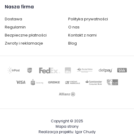
zróżnicowana, dlatego bez problemu dobierzesz stolik
Nasza firma
pod swój telewizor i to bez względu na to, w jakim
klimacie utrzymane jest Twoje wnętrze. Przekonaj się
Dostawa
Polityka prywatności
już dziś, a na pewno się nie zawiedziesz!
Regulamin
O nas
Bezpieczne płatności
Kontakt z nami
Zwroty i reklamacje
Blog
Copyright © 2025
Mapa strony
Realizacja projektu: Igor Chudy