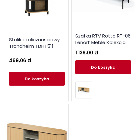
Szafka RTV Rotto RT-06
Stolik okolicznościowy
Lenart Meble Kolekcja
Trondheim TDHT511
Rotto
1 139,00 zł
Forte Kolekcja
Trondheim
469,06 zł
do koszyka
do koszyka