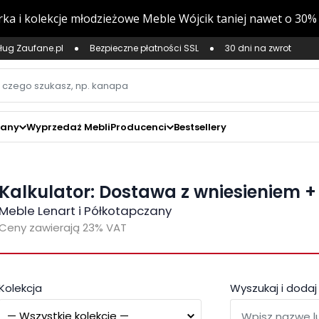
ług Zaufane.pl
Bezpieczne płatności SSL
30 dni na zwrot
zany
Wyprzedaż Mebli
Producenci
Bestsellery
Kalkulator:
Dostawa z wniesieniem 
Meble Lenart i Półkotapczany
Ceny zawierają 23% VAT
Kolekcja
Wyszukaj i dodaj