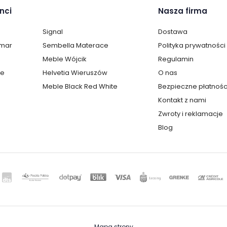
nci
Nasza firma
Signal
Dostawa
lmar
Sembella Materace
Polityka prywatności
Meble Wójcik
Regulamin
te
Helvetia Wieruszów
O nas
Meble Black Red White
Bezpieczne płatnośc
Kontakt z nami
Zwroty i reklamacje
Blog
Mapa strony