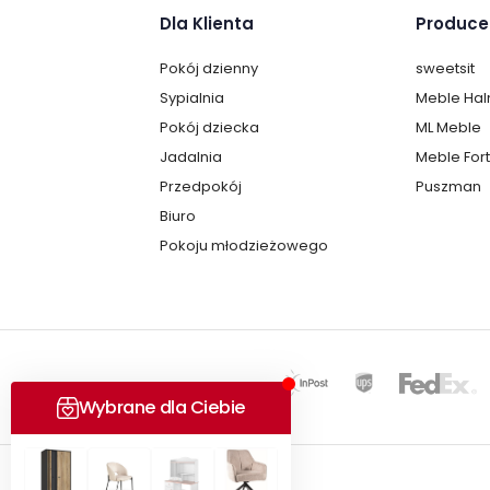
Dla Klienta
Produce
Pokój dzienny
sweetsit
Sypialnia
Meble Ha
Pokój dziecka
ML Meble
Jadalnia
Meble For
Przedpokój
Puszman
Biuro
Pokoju młodzieżowego
Copyright © 2025