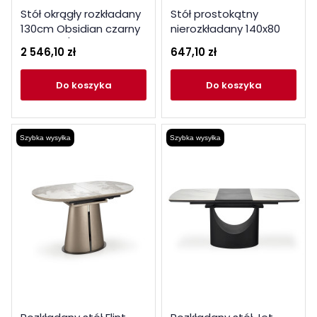
Stół okrągły rozkładany
Stół prostokątny
130cm Obsidian czarny
nierozkładany 140x80
marmur / czarne nogi
Citrine czarny
2 546,10 zł
647,10 zł
do koszyka
do koszyka
Szybka wysyłka
Szybka wysyłka