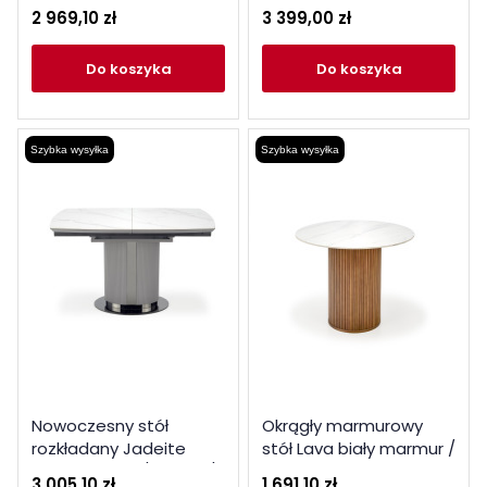
2 969,10 zł
3 399,00 zł
do koszyka
do koszyka
Szybka wysyłka
Szybka wysyłka
Nowoczesny stół
Okrągły marmurowy
rozkładany Jadeite
stół Lava biały marmur /
biały marmur / popiel /
orzech
3 005,10 zł
1 691,10 zł