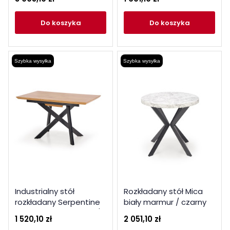
czarny
do koszyka
do koszyka
Szybka wysyłka
Szybka wysyłka
Industrialny stół
Rozkładany stół Mica
rozkładany Serpentine
biały marmur / czarny
160-200cm dąb złoty /
1 520,10 zł
2 051,10 zł
czarny