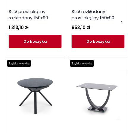
Stół prostokątny
Stół rozkładany
rozkładany 150x90
prostokątny 150x90
Jasper 2 dąb naturalny
Jasper dąb naturalny /
1 313,10 zł
953,10 zł
/ czarne nogi
czarne nogi
do koszyka
do koszyka
Szybka wysyłka
Szybka wysyłka