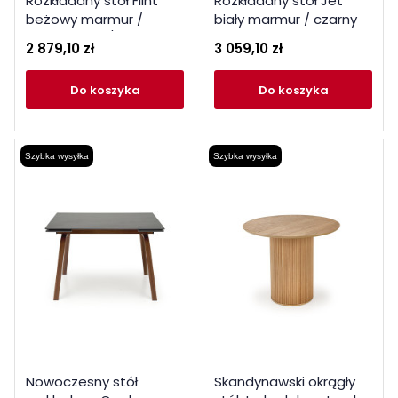
Rozkładany stół Flint
Rozkładany stół Jet
beżowy marmur /
biały marmur / czarny
cappuccino / czarny
2 879,10 zł
3 059,10 zł
do koszyka
do koszyka
Szybka wysyłka
Szybka wysyłka
Nowoczesny stół
Skandynawski okrągły