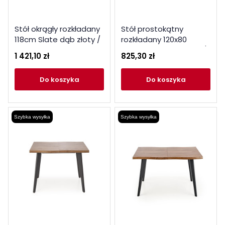
Stół okrągły rozkładany
Stół prostokątny
118cm Slate dąb złoty /
rozkładany 120x80
antracyt
Jasper dąb naturalny /
1 421,10 zł
825,30 zł
czarne nogi
do koszyka
do koszyka
Szybka wysyłka
Szybka wysyłka