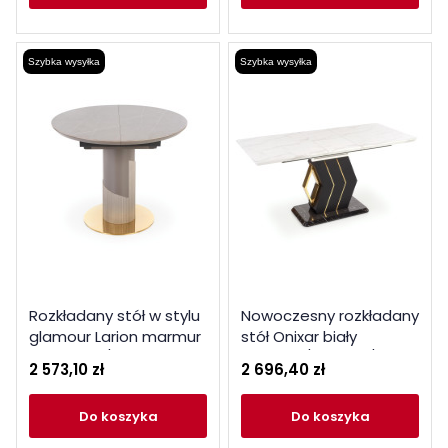
Szybka wysyłka
Szybka wysyłka
Rozkładany stół w stylu
Nowoczesny rozkładany
glamour Larion marmur
stół Onixar biały
popielaty / jasny popiel
marmur / czarny / złoty
2 573,10 zł
2 696,40 zł
/ złoty
do koszyka
do koszyka