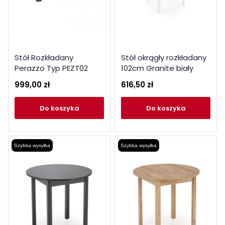
Stół Rozkładany
Stół okrągły rozkładany
Perazzo Typ PEZT02
102cm Granite biały
Meble Wójcik
999,00 zł
616,50 zł
do koszyka
do koszyka
Szybka wysyłka
Szybka wysyłka