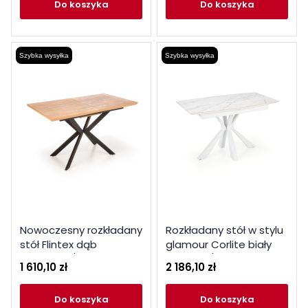
do koszyka
do koszyka
Szybka wysyłka
Szybka wysyłka
Nowoczesny rozkładany
Rozkładany stół w stylu
stół Flintex dąb
glamour Corlite biały
naturalny / czarny
marmur / biały
1 610,10 zł
2 186,10 zł
do koszyka
do koszyka