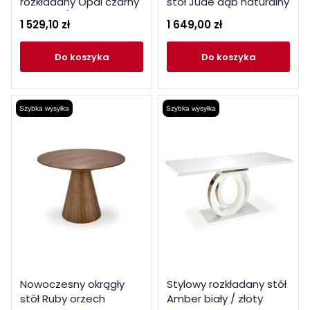
rozkładany Opal czarny
stół Jude dąb naturalny
marmur / orzech
1 529,10 zł
1 649,00 zł
do koszyka
do koszyka
Szybka wysyłka
Szybka wysyłka
Nowoczesny okrągły
Stylowy rozkładany stół
stół Ruby orzech
Amber biały / złoty