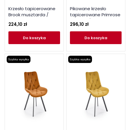
Krzesło tapicerowane
Pikowane krzesło
Brook musztarda /
tapicerowane Primrose
czarne nogi
beżowe / czarne
224,10 zł
296,10 zł
do koszyka
do koszyka
Szybka wysyłka
Szybka wysyłka