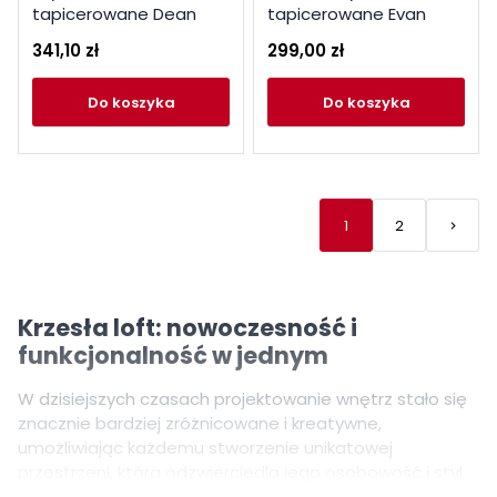
tapicerowane Dean
tapicerowane Evan
popielate
popiel
341,10 zł
299,00 zł
do koszyka
do koszyka
1
2
keyboard_arrow_right
Nastę
Krzesła loft: nowoczesność i
funkcjonalność w jednym
W dzisiejszych czasach projektowanie wnętrz stało się
znacznie bardziej zróżnicowane i kreatywne,
umożliwiając każdemu stworzenie unikatowej
przestrzeni, która odzwierciedla jego osobowość i styl
życia. Jednym z najciekawszych trendów w aranżacji