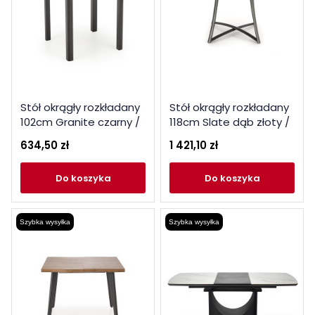
Stół okrągły rozkładany
Stół okrągły rozkładany
102cm Granite czarny /
118cm Slate dąb złoty /
czarne nogi
antracyt
634,50 zł
1 421,10 zł
do koszyka
do koszyka
Szybka wysyłka
Szybka wysyłka