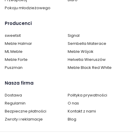
kupuje się z myślą o tym, że będzie on pełnił swoje
Pokoju młodzieżowego
wszystkie funkcje przez lata jego użytkowania.
Żywotność każdego mebla jest w głównej mierze
uwarunkowana materiałem, z jakiego został wykonany.
Producenci
Wszystkie nasze stoły są produkowane z najwyższych
jakościowo surowców, więc nie musisz obawiać się o
sweetsit
Signal
wytrzymałość swojego stołu – sprawdź nasze
Meble Halmar
Sembella Materace
propozycje już teraz!
ML Meble
Meble Wójcik
Meble Forte
Helvetia Wieruszów
Puszman
Meble Black Red White
Nasza firma
Dostawa
Polityka prywatności
Regulamin
O nas
Bezpieczne płatności
Kontakt z nami
Zwroty i reklamacje
Blog