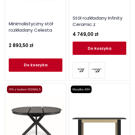
Stół rozkładany Infinity
Minimalistyczny stół
Ceramic z
rozkładany Celesta
ceramicznym blatem
4 749,00 zł
orzech / antracyt
azario black / czarny
mat 160(240)x95
2 893,50 zł
do koszyka
do koszyka
-5% z kodem SIGNAL5
Wysyłka 48H