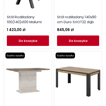
Stół Rozkładany
Stół rozkładany 140x90
100(140)x100 Malumi
cm Duro SVOT22 dąb
MM12 Jarstol Czarny
riviera / dąb cabezone
1 423,00 zł
845,06 zł
Painflow
do koszyka
do koszyka
Szybka wysyłka
Szybka wysyłka