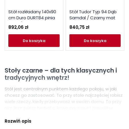
Stół rozkładany 140x90
Stół Tudor Typ 94 Dąb
cm Duro DURT84 pinia
Samdal / Czarny mat
biała / dąb antyczny
Helvetia Wieruszów
892,06 zł
840,75 zł
do koszyka
do koszyka
Stoły czarne – dla tych klasycznych i
tradycyjnych wnętrz!
Stół jest centralnym punktem każdego pokoju, w jaki
chcesz go zastosować. To przy stole najczęściej robisz
wiele rzeczy, kiedy przebywasz w swoim domu. To przy
nim jesz, pijesz herbatę, kawę czy nawet pracujesz.
Dlatego bardzo ważne jest, aby odpowiednio zadbać o
model swojego stołu. Wybierając stół do swojej
Rozwiń opis
przestrzeni, musisz pomyśleć przede wszystkim, ile