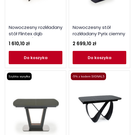
Nowoczesny rozkładany
Nowoczesny stół
stół Flintex dąb
rozkładany Pyrix ciemny
naturalny / czarny
popiel / czarny
1 610,10 zł
2 699,10 zł
do koszyka
do koszyka
Szybka wysyłka
-5% z kodem SIGNAL5