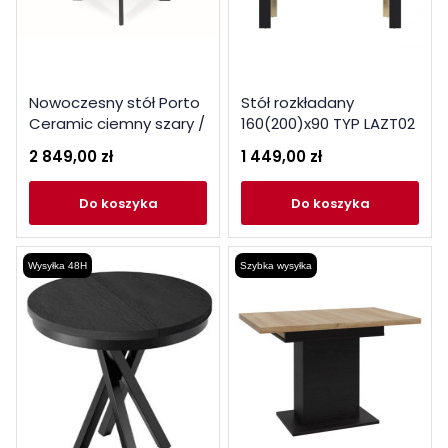
Nowoczesny stół Porto
Stół rozkładany
Ceramic ciemny szary /
160(200)x90 TYP LAZT02
czarny mat 120(160)x120
Meble Wójcik Kolekcja
2 849,00 zł
1 449,00 zł
Norica
do koszyka
do koszyka
Wysyłka 48H
Szybka wysyłka