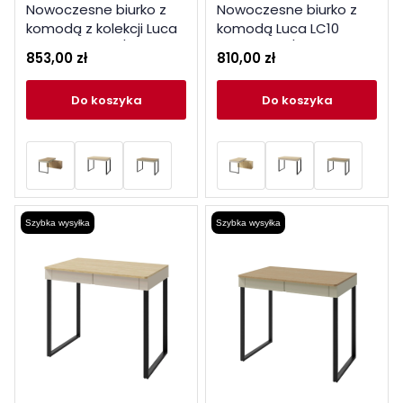
Nowoczesne biurko z
Nowoczesne biurko z
komodą z kolekcji Luca
komodą Luca LC10
beż piaskowy / dąb
eukaliptus / dąb baltic
853,00 zł
810,00 zł
olejowany
dune
do koszyka
do koszyka
Szybka wysyłka
Szybka wysyłka