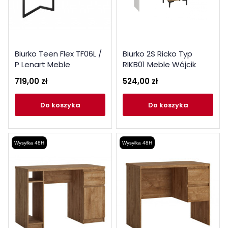
Biurko Teen Flex TF06L /
Biurko 2S Ricko Typ
P Lenart Meble
RIKB01 Meble Wójcik
719,00 zł
524,00 zł
do koszyka
do koszyka
Wysyłka 48H
Wysyłka 48H