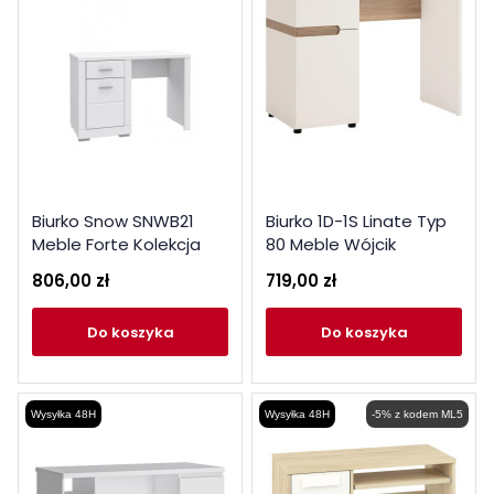
Biurko Snow SNWB21
Biurko 1D-1S Linate Typ
Meble Forte Kolekcja
80 Meble Wójcik
Snow
Kolekcja Linate
806,00 zł
719,00 zł
do koszyka
do koszyka
Wysyłka 48H
Wysyłka 48H
-5% z kodem ML5