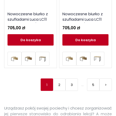
Nowoczesne biurko z
Nowoczesne biurko z
szufladami Luca LC11
szufladami Luca LC11
beż piaskowy / dąb
eukaliptus / dąb baltic
705,00 zł
705,00 zł
olejowany
dune
do koszyka
do koszyka
1
2
3
…
5
keyboard_arrow_right
Nastę
Urządzasz pokój swojej pociechy i chcesz zorganizować
jej pierwsze stanowisko do odrabiania lekcji? A może