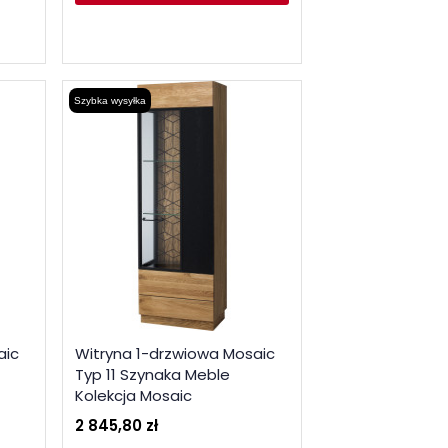
Szybka wysyłka
aic
Witryna 1-drzwiowa Mosaic
Typ 11 Szynaka Meble
Kolekcja Mosaic
2 845,80 zł