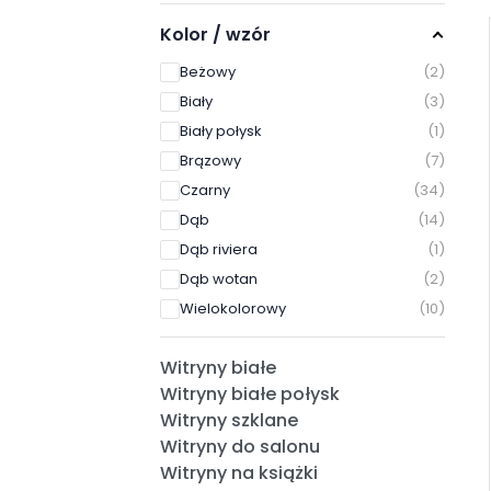
Kolor / wzór
Beżowy
2
Biały
3
Biały połysk
1
Brązowy
7
Czarny
34
Dąb
14
Dąb riviera
1
Dąb wotan
2
Wielokolorowy
10
Witryny białe
Witryny białe połysk
Witryny szklane
Witryny do salonu
Witryny na książki