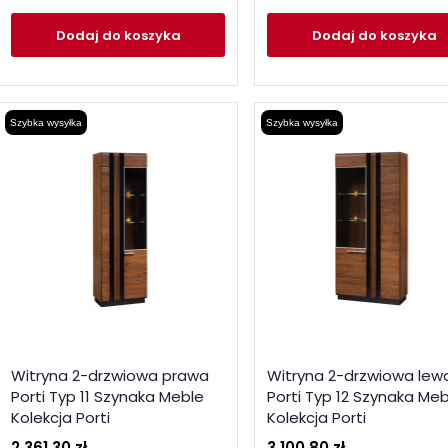
Dodaj
do koszyka
Dodaj
do koszyka
Szybka wysyłka
Szybka wysyłka
Witryna 2-drzwiowa prawa
Witryna 2-drzwiowa lew
Porti Typ 11 Szynaka Meble
Porti Typ 12 Szynaka Meb
Kolekcja Porti
Kolekcja Porti
2 361,30 zł
3 100,80 zł