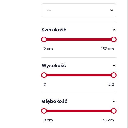
Szerokość
2
cm
152
cm
Wysokość
3
212
Głębokość
3
cm
45
cm