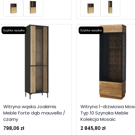
Szybka wysyłka
Szybka wysyłka
Witryna wąska Joakimis
Witryna 1-drzwiowa Mos
Meble Forte dąb mauvella /
Typ 10 Szynaka Meble
czarny
Kolekcja Mosaic
798,06 zł
2 845,80 zł