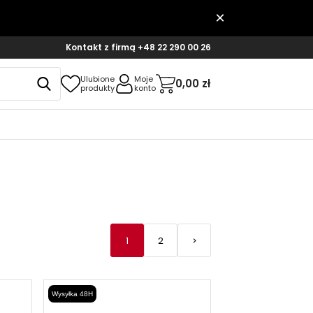
Kontakt z firmą
+48 22 290 00 26
Ulubione
Moje
0,00 zł
produkty
konto
1
2
keyboard_arrow_right
Następny
Wysyłka 48H