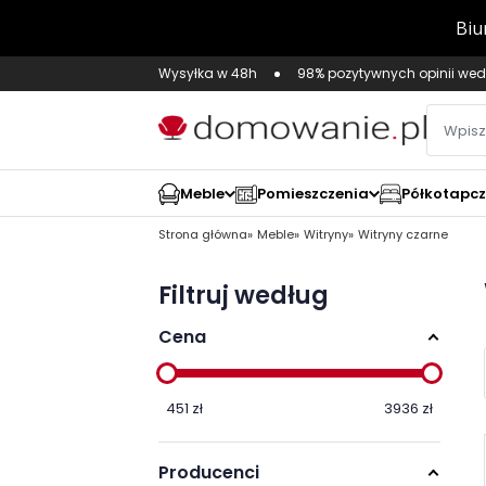
Wysyłka w 48h
98% pozytywnych opinii wed
Meble
Pomieszczenia
Półkotapc
Strona główna
Meble
Witryny
Witryny czarne
Filtruj według
Cena
451
zł
3936
zł
Producenci