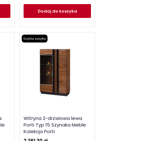
Dodaj
do koszyka
Szybka wysyłka
a
Witryna 2-drzwiowa lewa
le
Porti Typ 15 Szynaka Meble
Kolekcja Porti
2 361,30 zł