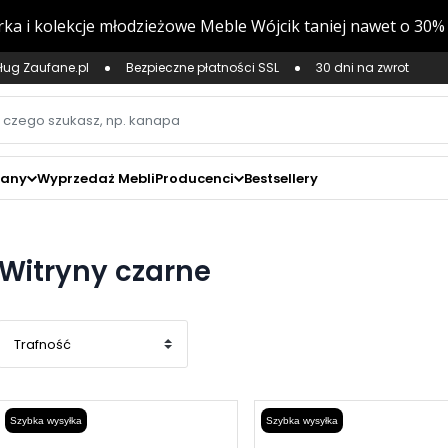
ług Zaufane.pl
Bezpieczne płatności SSL
30 dni na zwrot
zany
Wyprzedaż Mebli
Producenci
Bestsellery
Witryny czarne
Szybka wysyłka
Szybka wysyłka