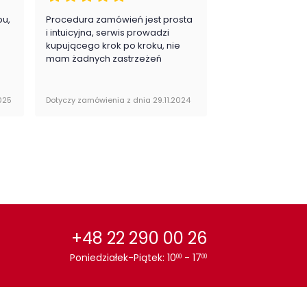
ój:
Pokój dziecka
pu,
Procedura zamówień jest prosta
Zawsze na 5, jes
.
i intuicyjna, serwis prowadzi
zadowolona i pla
kupującego krok po kroku, nie
zakupy
egoria:
Komody, regały, witryny
mam żadnych zastrzeżeń
i półki
or / wzór :
Wielokolorowy
025
Dotyczy zamówienia z dnia 29.11.2024
Dotyczy zamówienia 
+48 22 290 00 26
Poniedziałek-Piątek: 10
- 17
00
00