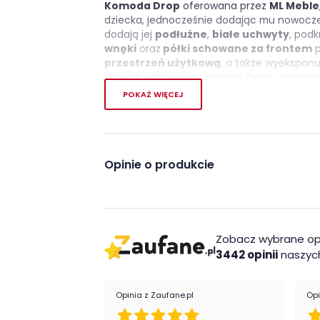
Komoda Drop
oferowana przez
ML Meble
dziecka, jednocześnie dodając mu nowocze
dodają jej
podłużne
,
białe uchwyty
, pod
wnęki
oraz
półki schowane za frontem
p
przestrzeń użytkową
, a także wyekspon
których wykonano
komodę Drop
,
gwaran
uszkodzenia
. Komoda Drop do pokoju mł
POKAŻ WIĘCEJ
Cechy charakterystyczn
nowoczesny design
Opinie o produkcie
za pełnym frontem dwie półki
maksymalne obciążenie półki 10kg, z
Wykonanie
Zobacz wybrane op
Płyta meblowa
3442 opinii
naszych
Montaż
Opinia z Zaufane.pl
Opi
Komoda Drop firmy ML Meble jest oryginaln