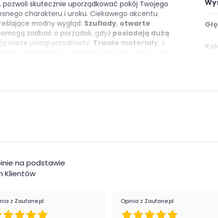
Wys
, pozwoli skutecznie uporządkować pokój Twojego
snego charakteru i uroku. Ciekawego akcentu
kreślające modny wygląd.
Szuflady
,
otwarte
Głę
omogą zadbać o porządek, gdyż
posiadają dużą
ują warte uwagi przedmioty.
Trwałe materiały
, z
Kol
tują odporność na wszelkie zarysowania oraz
odzieżowego to zdecydowanie dobry wybór!
Ilo
e
Ilo
Ilo
aś szuflady 5kg
Wyk
Ośw
inie na podstawie
 Klientów
Mon
nia z Zaufane.pl
Opinia z Zaufane.pl
ie zapakowana w paczkach wraz z instrukcją
Styl