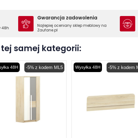
Gwarancja zadowolenia
Najlepiej oceniany sklep meblowy na
w 48h
Zaufane.pl
tej samej kategorii:
yłka 48H
-5% z kodem ML5
Wysyłka 48H
-5% z kodem 