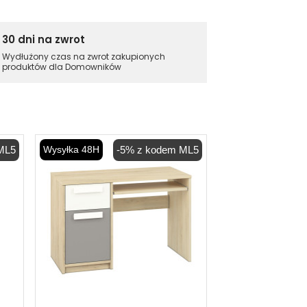
30 dni na zwrot
Wydłużony czas na zwrot zakupionych
produktów dla Domowników
ML5
Wysyłka 48H
-5% z kodem ML5
Wysyłka 48H
-