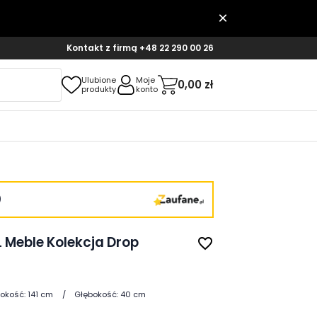
Kontakt z firmą
+48 22 290 00 26
Ulubione
Moje
0,00 zł
produkty
konto
)
 Meble Kolekcja Drop
favorite_border
okość:
141 cm
Głębokość:
40 cm