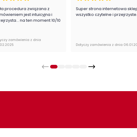
Pok
ła procedura związana z
Super strona internetowa skle
mówieniem jest intuicyjna i
wszystko czytelne i przejrzyste
zejrzysta... na ten moment 10/10
Kat
yczy zamówienia z dnia
Kol
.02.2025
Dotyczy zamówienia z dnia 06.01.2