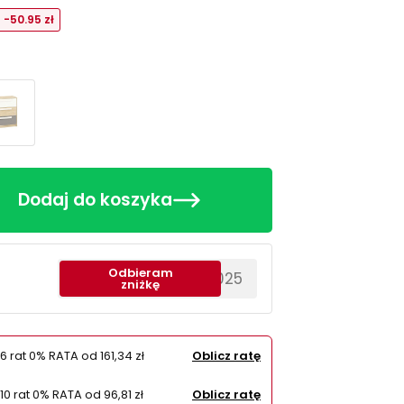
-50.95 zł
Dodaj do koszyka
Odbieram
********EWS2025
zniżkę
6 rat 0% RATA od
161,34 zł
Oblicz ratę
10 rat 0% RATA od
96,81 zł
Oblicz ratę