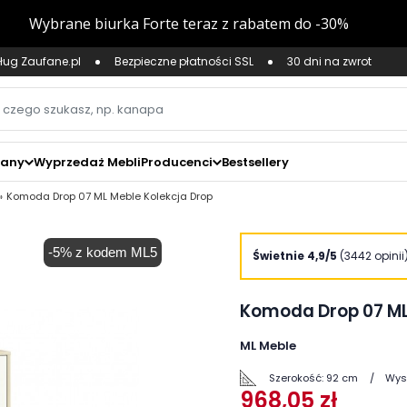
ług Zaufane.pl
Bezpieczne płatności SSL
30 dni na zwrot
zany
Wyprzedaż Mebli
Producenci
Bestsellery
Komoda Drop 07 ML Meble Kolekcja Drop
-5% z kodem ML5
zoom_in
Świetnie 4,9/5
(3442 opinii
Komoda Drop 07 ML
ML Meble
Szerokość:
92 cm
Wys
968,05 zł