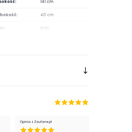
okość:
141 cm
bokość:
40 cm
or:
Biały
ść szuflad:
2
ść półek:
4
ść drzwi:
1
onanie:
laminat / folia
ietlenie:
brak oświetlenia
taż:
do samodzielnego
montażu
Opinia z Zaufane.pl
Opinia z Zaufane.pl
:
nowoczesny