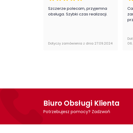
obsługi do samodzielnego montażu.
Szczerze polecam, przyjemna
Ca
obsługa. Szybki czas realizacji.
za
pr
Dot
Dotyczy zamówienia z dnia 27.09.2024
06
Biuro Obsługi Klienta
Potrzebujesz pomocy? Zadzwoń