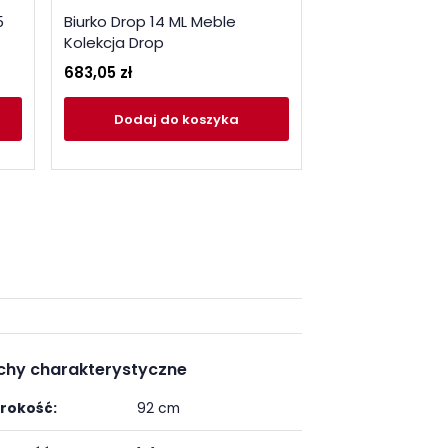
5
Biurko Drop 14 ML Meble
Bieliźniarka Dr
Kolekcja Drop
Kolekcja Drop
683,05 zł
911,05 zł
Dodaj
do koszyka
Dodaj
do
chy charakterystyczne
rokość:
92 cm