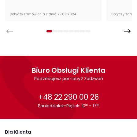
Wysokość:
29 cm
Dotyczy zamówienia z dnia 27.09.2024
Dotyczy zamów
Głębokość:
2 cm
Montaż:
do samodzielnego montażu
Styl:
nowoczesny
Pokój:
Pokój dziecka
Biuro Obsługi Klienta
Potrzebujesz pomocy? Zadzwoń
+48 22 290 00 26
Poniedziałek-Piątek: 10
- 17
00
00
Dla Klienta