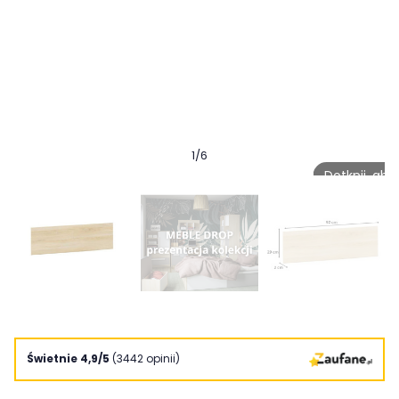
1
/
6
Dotknij, ab
Świetnie 4,9/5
(3442 opinii)