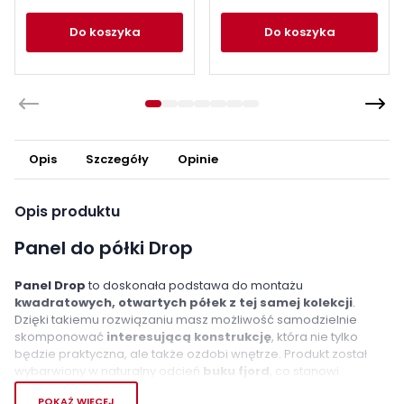
do koszyka
do koszyka
Opis
Szczegóły
Opinie
Opis produktu
Panel do półki Drop
Panel Drop
to doskonała podstawa do montażu
kwadratowych, otwartych półek z tej samej kolekcji
.
Dzięki takiemu rozwiązaniu masz możliwość samodzielnie
skomponować
interesującą konstrukcję
, która nie tylko
będzie praktyczna, ale także ozdobi wnętrze. Produkt został
wybarwiony w naturalny odcień
buku fjord
, co stanowi
doskonałą bazę dla kolorowych półek.
Solidna konstrukcja
POKAŻ WIĘCEJ