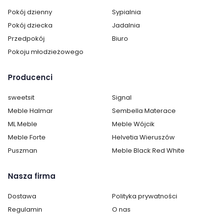
Pokój dzienny
Sypialnia
Pokój dziecka
Jadalnia
Przedpokój
Biuro
Pokoju młodzieżowego
Producenci
sweetsit
Signal
Meble Halmar
Sembella Materace
ML Meble
Meble Wójcik
Meble Forte
Helvetia Wieruszów
Puszman
Meble Black Red White
Nasza firma
Dostawa
Polityka prywatności
Regulamin
O nas