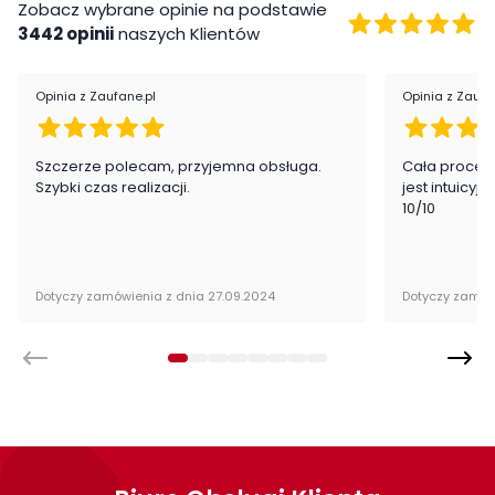
Zobacz wybrane opinie na podstawie
Płyta meblowa
3442 opinii
naszych Klientów
Montaż
Opinia z Zaufane.pl
Opinia z Zaufa
Kontenerek Drop firmy ML Meble jest oryginalnie zapakowany w
paczkach wraz z instrukcją obsługi do samodzielnego
montażu.
Szczerze polecam, przyjemna obsługa.
Cała proced
Szybki czas realizacji.
jest intuicyj
10/10
Cechy charakterystyczne
Szerokość:
40 cm
Dotyczy zamówienia z dnia 27.09.2024
Dotyczy zamów
Wysokość:
48 cm
Głębokość:
40 cm
Kolor:
Biały
Ilość szuflad:
2