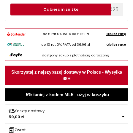
********EWS2025
Odbieram zniżkę
do 6 rat 0% RATA od
61,59 zł
Oblicz ratę
do 10 rat 0% RATA od
36,96 zł
Oblicz ratę
dostępny zakup z płatnością odroczoną
Skorzystaj z najszybszej dostawy w Polsce - Wysyłka
48H
-5% taniej z kodem ML5 - użyj w koszyku
Koszty dostawy
59,00 zł
Zwrot