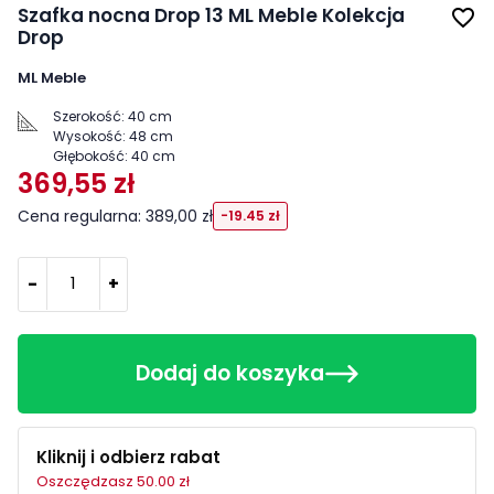
Szafka nocna Drop 13 ML Meble Kolekcja
favorite_border
Drop
ML Meble
Szerokość:
40 cm
Wysokość:
48 cm
Głębokość:
40 cm
369,55 zł
Cena regularna: 389,00 zł
-19.45 zł
-
+
Dodaj do koszyka
Kliknij i odbierz rabat
Oszczędzasz 50.00 zł