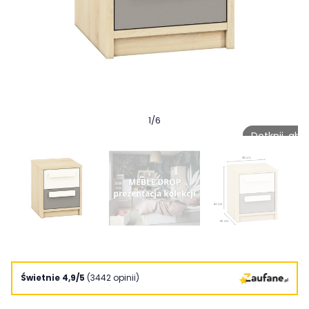
1
/
6
Dotknij, ab
Świetnie 4,9/5
(3442 opinii)