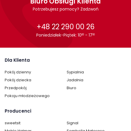
Biuro Obsługi Klienta
Styl:
nowoczesny
Potrzebujesz pomocy? Zadzwoń
Pokój:
Pokój dziecka
+48 22 290 00 26
Kategoria:
Szafki nocne
Poniedziałek-Piątek: 10
- 17
00
00
Kolor / wzór :
Dąb
Szary
Wielokolorowy
Dla Klienta
Pokój dzienny
Sypialnia
Pokój dziecka
Jadalnia
Przedpokój
Biuro
Pokoju młodzieżowego
Producenci
sweetsit
Signal
Meble Halmar
Sembella Materace