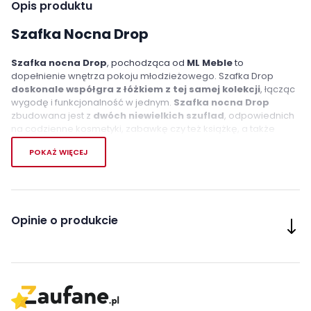
Opis produktu
Szafka Nocna Drop
Szafka nocna Drop
, pochodząca od
ML Meble
to
dopełnienie wnętrza pokoju młodzieżowego. Szafka Drop
doskonale współgra z łóżkiem z tej samej kolekcji
, łącząc
wygodę i funkcjonalność w jednym.
Szafka nocna Drop
zbudowana jest z
dwóch niewielkich szuflad
, odpowiednich
na codzienne kosmetyki, zabawkę czy też książkę, a także
blatu
, który będzie doskonałym miejscem na lampkę
POKAŻ WIĘCEJ
nocną. Co więcej szafka nocna Drop powstał z
trwałej płyty
laminowanej, o grubości 22m
, zatem jest odporny na
wszelkie zarysowania i uszkodzenia.
Cechy charakterystyczne
Opinie o produkcie
korpus o grubości 22mm
maksymalne obciążenie szuflady 5kg
doskonały dodatek do łóżka Drop
Wykonanie