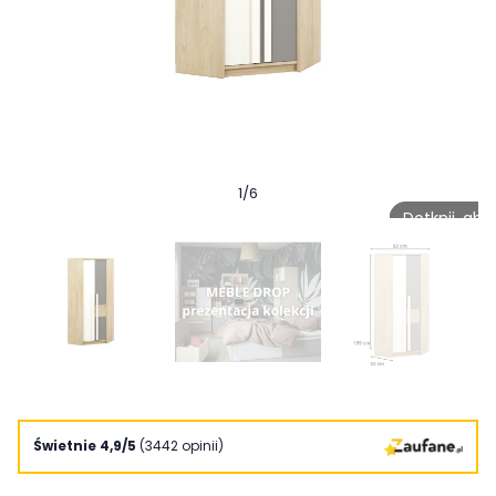
1
/
6
Dotknij, ab
Świetnie 4,9/5
(3442 opinii)