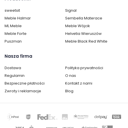
Kategoria:
Szafy
sweetsit
Signal
Meble Halmar
Sembella Materace
Kolor / wzór :
Szary
Wielokolorowy
ML Meble
Meble Wójcik
Meble Forte
Helvetia Wieruszów
Puszman
Meble Black Red White
Nasza firma
Dostawa
Polityka prywatności
Regulamin
O nas
Bezpieczne płatności
Kontakt z nami
Zwroty i reklamacje
Blog