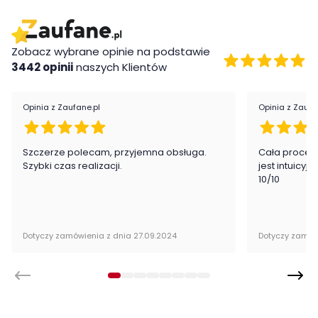
Wykonanie
Zobacz wybrane opinie na podstawie
Płyta meblowa
3442 opinii
naszych Klientów
Montaż
Opinia z Zaufane.pl
Opinia z Zaufa
Szafa Drop firmy ML Meble jest oryginalnie zapakowana w
paczkach wraz z instrukcją obsługi do samodzielnego
montażu.
Szczerze polecam, przyjemna obsługa.
Cała proced
Szybki czas realizacji.
jest intuicyj
10/10
Cechy charakterystyczne
Szerokość:
82 cm
Dotyczy zamówienia z dnia 27.09.2024
Dotyczy zamów
Wysokość:
199 cm
Głębokość:
82 cm
Ilość szuflad:
brak szuflad