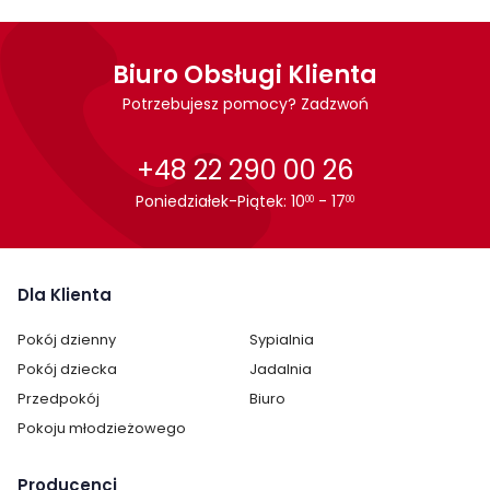
Ilość półek:
4
Biuro Obsługi Klienta
Ilość drzwi:
2
Potrzebujesz pomocy? Zadzwoń
Wykonanie:
laminat / folia
+48 22 290 00 26
Oświetlenie:
brak oświetlenia
Poniedziałek-Piątek: 10
- 17
00
00
Montaż:
do samodzielnego montażu
Styl:
nowoczesny
Dla Klienta
Pokój:
Pokój dziecka
Pokój dzienny
Sypialnia
Pokój dziecka
Jadalnia
Ilość wieszaków:
2
Przedpokój
Biuro
Rodzaj drzwi:
uchylne
Pokoju młodzieżowego
Lustro:
brak lustra
Producenci