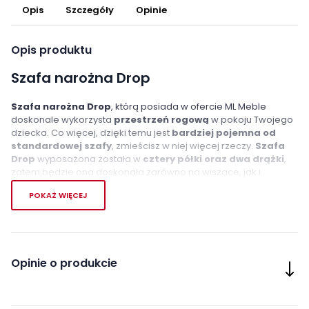
Opis
Szczegóły
Opinie
Opis produktu
Szafa narożna Drop
Szafa narożna Drop
, którą posiada w ofercie ML Meble
doskonale wykorzysta
przestrzeń rogową
w pokoju Twojego
dziecka. Co więcej, dzięki temu jest
bardziej pojemna od
standardowej szafy
, zmieścisz w niej więcej rzeczy.
Szafa
Drop
wyposażona została w
cztery półki oraz dwa drążki
,
zatem będzie ona doskonała zarówno na wiszące, jak i
złożone ubrania. Ciekawe trio kolorystyczne, tworzące mebel,
POKAŻ WIĘCEJ
pozwoli zaprojektować nowoczesne wnętrze, o uniwersalnym
charakterze – pasującym zarówno do
chłopców
, jak i
dziewczynek
.
Cechy charakterystyczne
Opinie o produkcie
wewnątrz szafy drążki oraz półki
uchwyty o podłużnym kształcie
funkcjonalna szafa narożna