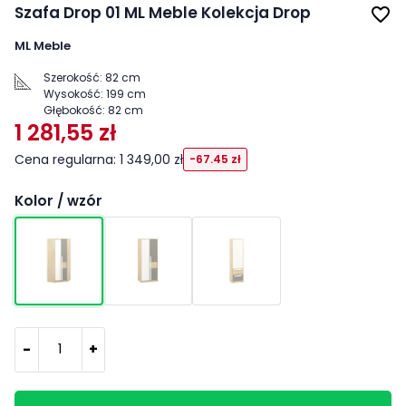
Szafa Drop 01 ML Meble Kolekcja Drop
favorite_border
ML Meble
Szerokość:
82 cm
Wysokość:
199 cm
Głębokość:
82 cm
1 281,55 zł
Cena regularna: 1 349,00 zł
-67.45 zł
Kolor / wzór
-
+