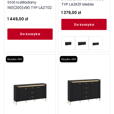
Stół rozkładany
TYP LAZK01 Meble
160(200)x90 TYP LAZT02
Wójcik Kolekcja Norica
1 379,00 zł
Meble Wójcik Kolekcja
Norica
1 449,00 zł
do koszyka
do koszyka
Wysyłka 48H
Wysyłka 48H