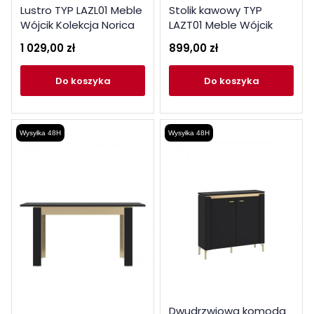
Lustro TYP LAZL01 Meble
Stolik kawowy TYP
Wójcik Kolekcja Norica
LAZT01 Meble Wójcik
Kolekcja Norica
1 029,00 zł
899,00 zł
do koszyka
do koszyka
Wysyłka 48H
Wysyłka 48H
Dwudrzwiowa komoda