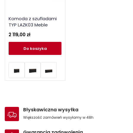
Komoda z szufladami
TYP LAZK03 Meble
Wójcik Kolekcja Norica
2 119,00 zł
do koszyka
Błyskawiczna wysyłka
Większość zamówień wysyłamy w 48h
Gwarancja zadowolenia