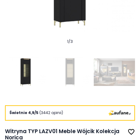
1
/
3
Świetnie 4,9/5
(3442 opinii)
Witryna TYP LAZV01 Meble Wójcik Kolekcja
favorite_border
Norica