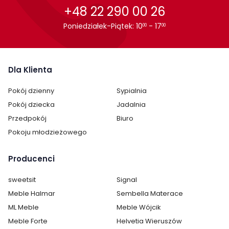
Witryna Norica firmy Meble Wójcik jest oryginalnie zapakowana
+48 22 290 00 26
w paczkach wraz z instrukcją obsługi do samodzielnego
Poniedziałek-Piątek: 10
- 17
montażu.
00
00
Dla Klienta
Pokój dzienny
Sypialnia
Pokój dziecka
Jadalnia
Przedpokój
Biuro
Pokoju młodzieżowego
Producenci
sweetsit
Signal
Meble Halmar
Sembella Materace
ML Meble
Meble Wójcik
Cechy charakterystyczne
Meble Forte
Helvetia Wieruszów