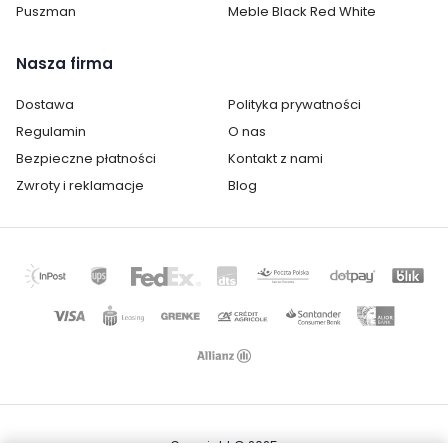
Puszman
Meble Black Red White
Szerokość:
66 cm
Wysokość:
201 cm
Nasza firma
Głębokość:
40 cm
Dostawa
Polityka prywatności
Regulamin
O nas
Kolor:
Czarny mat
Bezpieczne płatności
Kontakt z nami
Zwroty i reklamacje
Blog
Ilość półek:
5 i więcej
Ilość drzwi:
1
Wykonanie:
laminat / folia
metalowe
Oświetlenie:
opcjonalne
Montaż:
do samodzielnego montażu
Styl:
nowoczesny
Copyright © 2025