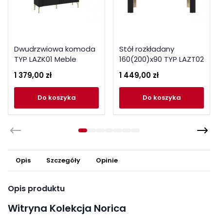
Dwudrzwiowa komoda
Stół rozkładany
TYP LAZK01 Meble
160(200)x90 TYP LAZT02
Wójcik Kolekcja Norica
Meble Wójcik Kolekcja
1 379,00 zł
1 449,00 zł
Norica
do koszyka
do koszyka
Opis
Szczegóły
Opinie
Opis produktu
Witryna Kolekcja Norica