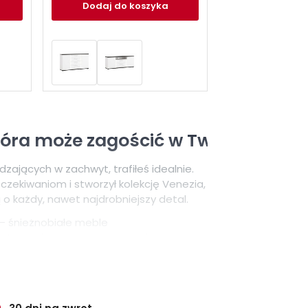
Dodaj
do koszyka
 która może zagościć w Twoim wnętr
zających w zachwyt, trafiłeś idealnie.
czekiwaniom i stworzył kolekcję Venezia,
 o każdy, nawet najdrobniejszy detal.
– śnieżnobiałe meble
 połączeniu z geometrycznymi
zucie niecodziennej elegancji. Co
które nie tylko ociepli każde wnętrze,
się na witrynowych półkach. Całość
 przyciemnionymi szybami.