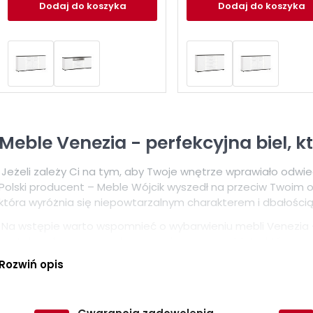
Dodaj
do koszyka
Dodaj
do koszyka
Meble Venezia - perfekcyjna biel,
Jeżeli zależy Ci na tym, aby Twoje wnętrze wprawiało odwied
Polski producent – Meble Wójcik wyszedł na przeciw Twoim o
która wyróżnia się niepowtarzalnym charakterem i dbałością
Na wstępie warto wspomnieć o wybarwieniu mebli Venezia 
zostały wzbogacone o kontrastujące czarne blaty, które w
frezowaniami tworzą efekt „wow”, jednocześnie tworząc poc
Rozwiń opis
więcej, meble Venezia wyposażone zostały w oświetlenie LED, 
ale także podkreśli wyjątkowość przedmiotów znajdujących 
uzupełniona została metalowymi uchwytami oraz delikatnie