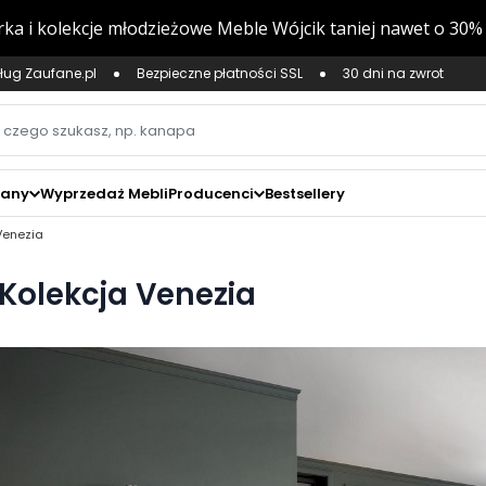
ług Zaufane.pl
Bezpieczne płatności SSL
30 dni na zwrot
zany
Wyprzedaż Mebli
Producenci
Bestsellery
Venezia
Kolekcja Venezia