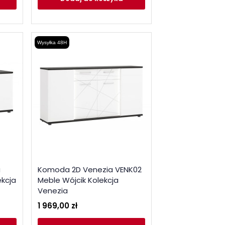
Wysyłka 48H
a
Komoda 2D Venezia VENK02
ekcja
Meble Wójcik Kolekcja
Venezia
1 969,00 zł