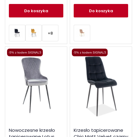
do koszyka
do koszyka
+8
-5% z kodem SIGNAL5
-5% z kodem SIGNAL5
Nowoczesne krzesło
Krzesło tapicerowane
tapicerowane Lotus
Chic Matt Velvet czarny