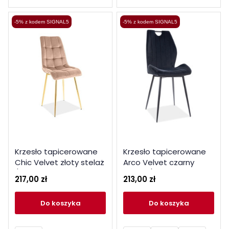
-5% z kodem SIGNAL5
-5% z kodem SIGNAL5
Krzesło tapicerowane
Krzesło tapicerowane
Chic Velvet złoty stelaż
Arco Velvet czarny
/ beż bluvel 28
stelaż / czarny bluvel 19
217,00 zł
213,00 zł
do koszyka
do koszyka