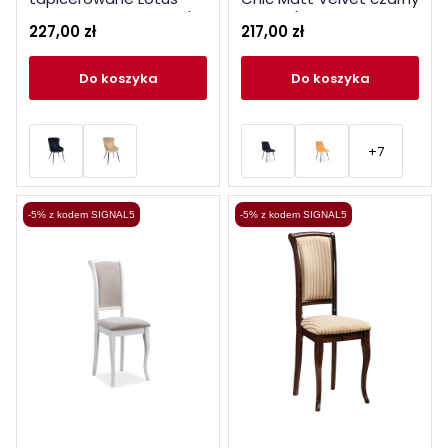
Velvet czarny stelaż /
stelaż / czarny 99
227,00 zł
217,00 zł
szary bluvel 14
do koszyka
do koszyka
+7
-5% z kodem SIGNAL5
-5% z kodem SIGNAL5