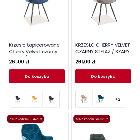
Krzesło tapicerowane
KRZESŁO CHERRY VELVET
Cherry Velvet czarny
CZARNY STELAŻ / SZARY
stelaż / granatowy
BLUVEL14
261,00 zł
261,00 zł
Bluvel 86
do koszyka
do koszyka
+2
-5% z kodem SIGNAL5
-5% z kodem SIGNAL5