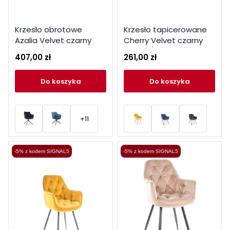
Krzesło obrotowe
Krzesło tapicerowane
Azalia Velvet czarny
Cherry Velvet czarny
stelaż / zielony bluvel
stelaż / czarny Bluvel 19
407,00 zł
261,00 zł
78
do koszyka
do koszyka
+11
-5% z kodem SIGNAL5
-5% z kodem SIGNAL5