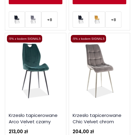
+8
+8
-5% z kodem SIGNAL5
-5% z kodem SIGNAL5
Krzesło tapicerowane
Krzesło tapicerowane
Arco Velvet czarny
Chic Velvet chrom
stelaż / zielony bluvel
stelaż / szary bluvel 14
213,00 zł
204,00 zł
78