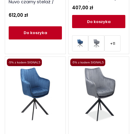
Nuvo czarny stelaż /
stelaż / czarny bluvel 19
407,00 zł
szary bluvel 14
612,00 zł
do koszyka
do koszyka
+11
-5% z kodem SIGNAL5
-5% z kodem SIGNAL5