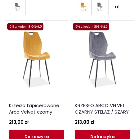
+8
-5% z kodem SIGNAL5
-5% z kodem SIGNAL5
Krzesło tapicerowane
KRZESŁO ARCO VELVET
Arco Velvet czarny
CZARNY STELAŻ / SZARY
stelaż / curry bluvel 68
BLUVEL 14
213,00 zł
213,00 zł
do koszyka
do koszyka