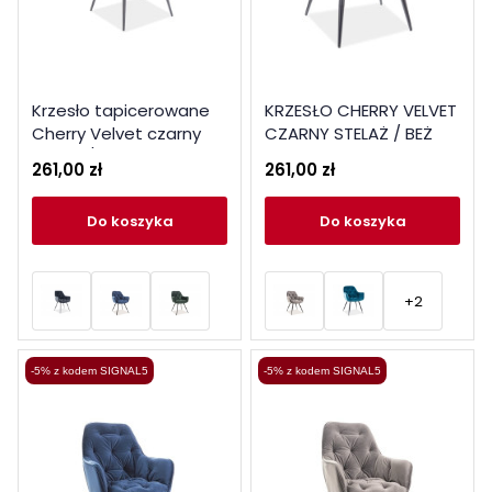
Krzesło tapicerowane
KRZESŁO CHERRY VELVET
Cherry Velvet czarny
CZARNY STELAŻ / BEŻ
stelaż / curry Bluvel 68
BLUVEL 28
261,00 zł
261,00 zł
do koszyka
do koszyka
+2
-5% z kodem SIGNAL5
-5% z kodem SIGNAL5