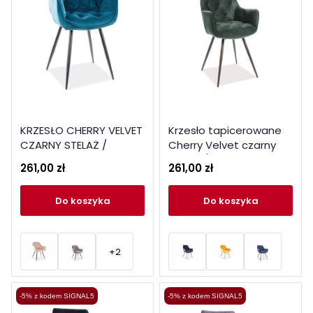
KRZESŁO CHERRY VELVET
Krzesło tapicerowane
CZARNY STELAŻ /
Cherry Velvet czarny
TURKUS BLUVEL 85
stelaż / zielony Bluvel
261,00 zł
261,00 zł
78
do koszyka
do koszyka
+2
-5% z kodem SIGNAL5
-5% z kodem SIGNAL5