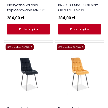
Klasyczne krzesło
KRZESŁO MNSC CIEMNY
tapicerowane MN-SC
ORZECH TAP.19
biały / beżowy tap.132
284,00 zł
284,00 zł
do koszyka
do koszyka
-5% z kodem SIGNAL5
-5% z kodem SIGNAL5