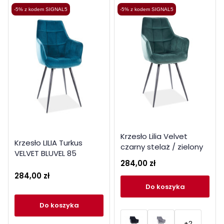
-5% z kodem SIGNAL5
-5% z kodem SIGNAL5
Krzesło Lilia Velvet
Krzesło LILIA Turkus
czarny stelaż / zielony
VELVET BLUVEL 85
bluvel 78
284,00 zł
284,00 zł
do koszyka
do koszyka
+2