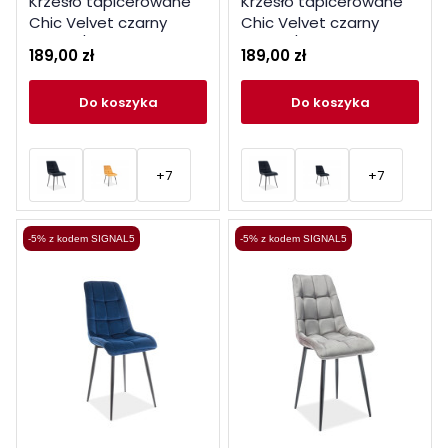
Krzesło tapicerowane
Krzesło tapicerowane
Chic Velvet czarny
Chic Velvet czarny
stelaż / czarny bluvel 19
stelaż / curry bluvel 68
189,00 zł
189,00 zł
do koszyka
do koszyka
+7
+7
-5% z kodem SIGNAL5
-5% z kodem SIGNAL5