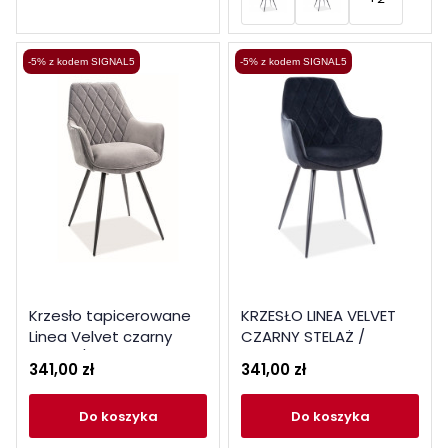
-5% z kodem SIGNAL5
-5% z kodem SIGNAL5
Krzesło tapicerowane
KRZESŁO LINEA VELVET
Linea Velvet czarny
CZARNY STELAŻ /
stelaż / szary Bluvel 14
CZARNY BLUVEL 19
341,00 zł
341,00 zł
do koszyka
do koszyka