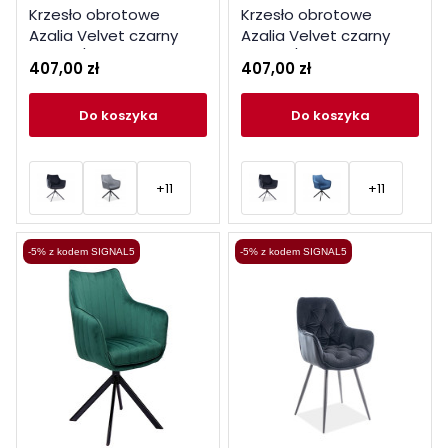
Krzesło obrotowe
Krzesło obrotowe
Azalia Velvet czarny
Azalia Velvet czarny
stelaż / granatowy
stelaż / szary bluvel 14
407,00 zł
407,00 zł
bluvel 86
do koszyka
do koszyka
+11
+11
-5% z kodem SIGNAL5
-5% z kodem SIGNAL5