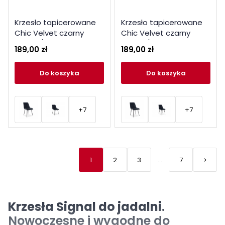
Krzesło tapicerowane
Krzesło tapicerowane
Chic Velvet czarny
Chic Velvet czarny
stelaż / granatowy
stelaż / szary bluvel 14
189,00 zł
189,00 zł
bluvel 86
do koszyka
do koszyka
+7
+7
1
2
3
…
7
keyboard_arrow_right
Nastę
Krzesła Signal do jadalni
.
Nowoczesne i wygodne do