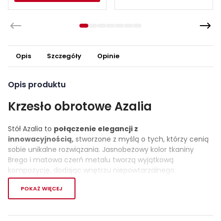
Opis
Szczegóły
Opinie
Opis produktu
Krzesło obrotowe Azalia
Stół Azalia to
połączenie elegancji z
innowacyjnością,
stworzone z myślą o tych, którzy cenią
sobie unikalne rozwiązania. Jasnobeżowy kolor tkaniny
Brego i matowa czerń metalu tworzą wyjątkową
kompozycję, dodając wnętrzu niepowtarzalnego
charakteru.
POKAŻ WIĘCEJ
Wymiary stołu to 61 cm szerokości, 86 cm wysokości i 58
cm głębokości, co sprawia, że
doskonale wpasowuje się
w różne przestrzenie,
zwłaszcza w jadalni, kuchni czy