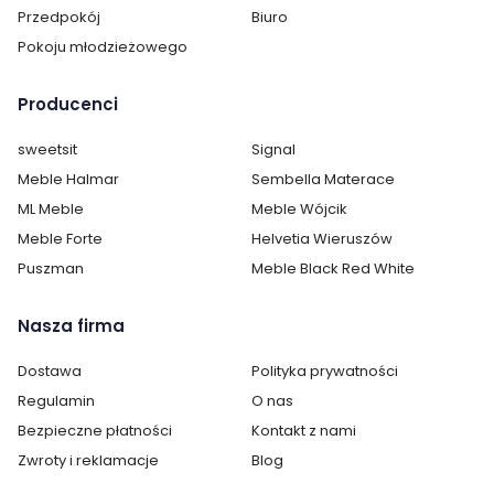
Przedpokój
Biuro
Materiał siedziska / blatu:
tkanina
Pokoju młodzieżowego
Kolor siedziska / blatu:
beżowy
Producenci
Materiał stelaż:
metal
sweetsit
Signal
Kolor stelaż:
czarny mat
Meble Halmar
Sembella Materace
ML Meble
Meble Wójcik
Kolor krzesła:
beże i brązy
Meble Forte
Helvetia Wieruszów
Puszman
Meble Black Red White
Pomieszczenie:
Kuchnia
Salon
Sypialnia
Nasza firma
Materiał krzesła:
metalowe
Dostawa
Polityka prywatności
tapicerowane
Regulamin
O nas
Cechy dodatkowe krzesła:
fotelowe
Bezpieczne płatności
Kontakt z nami
obrotowe
Zwroty i reklamacje
Blog
pikowane
z podłokietnikiem