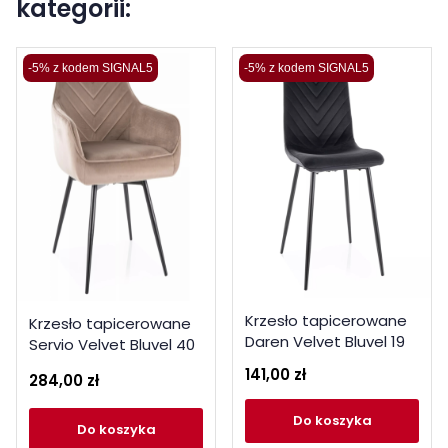
kategorii:
-5% z kodem SIGNAL5
-5% z kodem SIGNAL5
Krzesło tapicerowane
Krzesło tapicerowane
Daren Velvet Bluvel 19
Servio Velvet Bluvel 40
czarne
ciemny beż
141,00 zł
284,00 zł
do koszyka
do koszyka