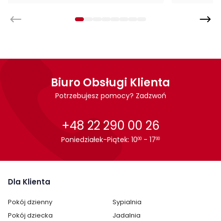
Montaż
Krzesło Azalia jest oryginalnie zapakowane w paczkach wraz
z instrukcją obsługi do samodzielnego montażu. Montaż
trwa ok. 10 minut.
Biuro Obsługi Klienta
Cechy charakterystyczne
Potrzebujesz pomocy? Zadzwoń
Szerokość:
61 cm
+48 22 290 00 26
Wysokość:
86
Poniedziałek-Piątek: 10
- 17
00
00
Styl:
nowoczesny
Pokój:
Salon
Dla Klienta
Wysokość siedziska:
50
Pokój dzienny
Sypialnia
Głębokość siedziska:
44
Pokój dziecka
Jadalnia