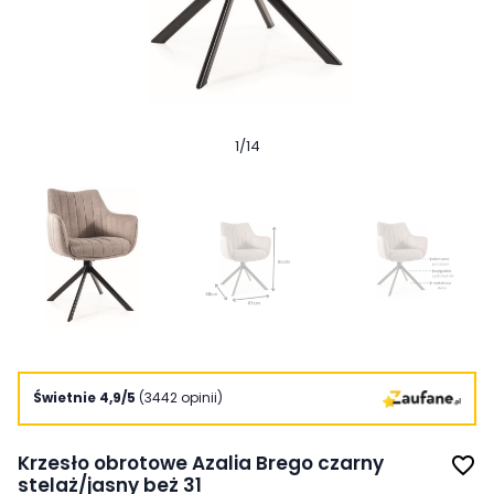
1
/
14
Świetnie 4,9/5
(3442 opinii)
Krzesło obrotowe Azalia Brego czarny
favorite_border
stelaż/jasny beż 31