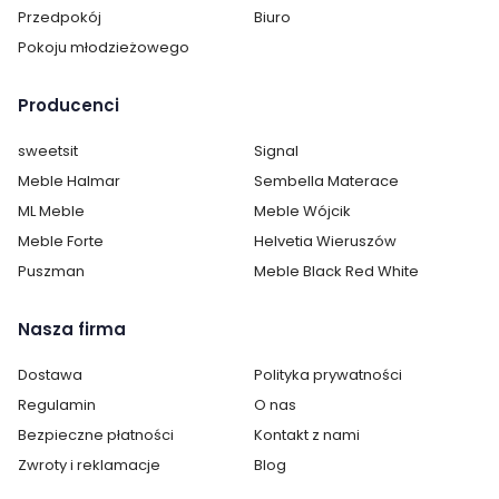
Przedpokój
Biuro
Wysokość siedziska:
50
Pokoju młodzieżowego
Głębokość siedziska:
44
Producenci
Kategoria:
Krzesła
sweetsit
Signal
Materiał siedziska / blatu:
tkanina
Meble Halmar
Sembella Materace
ML Meble
Meble Wójcik
Kolor siedziska / blatu:
szary
Meble Forte
Helvetia Wieruszów
Puszman
Meble Black Red White
Kolor stelaż:
czarny
Kolor krzesła:
szarości
Nasza firma
Pomieszczenie:
Kuchnia
Dostawa
Polityka prywatności
Salon
Regulamin
O nas
Sypialnia
Bezpieczne płatności
Kontakt z nami
Zwroty i reklamacje
Blog
Materiał krzesła:
metalowe
tapicerowane