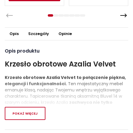
Opis
Szczegóły
Opinie
Opis produktu
Krzesło obrotowe Azalia Velvet
Krzesło obrotowe Azalia Velvet to połączenie piękna,
elegancji i funkcjonalności.
Ten majestatyczny mebel
emanuje klasą, nadając Twojemu wnętrzu wyjątkowego
charakteru. Tapicerowane tkaniną aksamitną Bluvel 14 w
szarym odcieniu, krzesło Azalia
zachwyca nie tylko
wyglądem, ale także komfortem.
POKAŻ WIĘCEJ
Znaczne wymiary - 61 cm szerokości, 86 cm wysokości i 44
cm głębokości - sprawiają, że krzesło
jest idealnym
uzupełnieniem zarówno do jadalni, kuchni, jak i