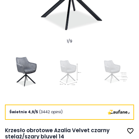
1
/
9
Świetnie 4,9/5
(3442 opinii)
Krzesło obrotowe Azalia Velvet czarny
favorite_border
stelaż/szary bluvel 14