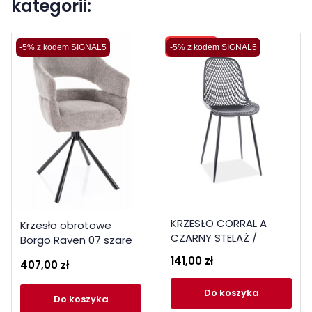
kategorii:
Wysyłka 48H
-5% z kodem SIGNAL5
-5% z kodem SIGNAL5
KRZESŁO CORRAL A
Krzesło obrotowe
CZARNY STELAŻ /
Borgo Raven 07 szare
CZARNY
141,00 zł
407,00 zł
do koszyka
do koszyka