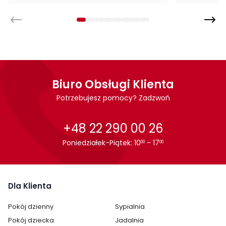
Wykonanie
tkanina Bluvel
metalowe nogi
Montaż
Krzesło Azalia jest oryginalnie zapakowane w paczkach wraz
Biuro Obsługi Klienta
z instrukcją obsługi do samodzielnego montażu. Montaż
trwa ok. 10 minut.
Potrzebujesz pomocy? Zadzwoń
Cechy charakterystyczne
+48 22 290 00 26
Szerokość:
61 cm
Poniedziałek-Piątek: 10
- 17
00
00
Wysokość:
86 cm
Dla Klienta
Styl:
nowoczesny
Pokój dzienny
Sypialnia
Pokój:
Jadalnia
Salon
Pokój dziecka
Jadalnia