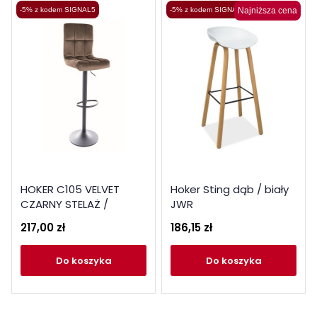
-5% z kodem SIGNAL5
-5% z kodem SIGNAL5
Najniższa cena
HOKER C105 VELVET
Hoker Sting dąb / biały
CZARNY STELAŻ /
JWR
CIEMNY BEŻ BLUVEL 40
217,00 zł
186,15 zł
do koszyka
do koszyka