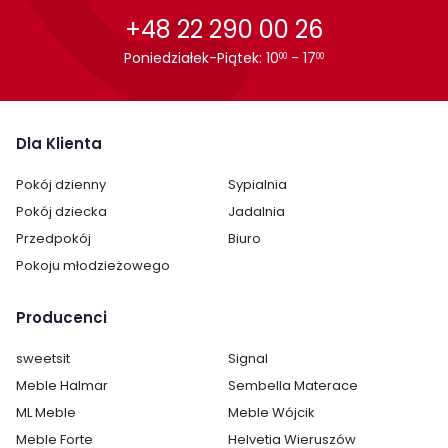
uszkodzenia.
+48 22 290 00 26
Hokery Signal to solidne i trwałe produkty, których
Poniedziałek-Piątek: 10
- 17
00
00
zakupu z całą pewnością nie pożałujesz. W sklepie
internetowym domowanie.pl znajduje się wiele
zróżnicowanych modeli, co pozwoli wybrać ten, który w
pełni odpowie gustom i potrzebom Domowników.
Dla Klienta
Pokój dzienny
Sypialnia
Pokój dziecka
Jadalnia
Przedpokój
Biuro
Pokoju młodzieżowego
Producenci
sweetsit
Signal
Meble Halmar
Sembella Materace
ML Meble
Meble Wójcik
Meble Forte
Helvetia Wieruszów