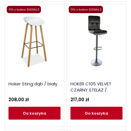
-5% z kodem SIGNAL5
-5% z kodem SIGNAL5
Hoker Sting dąb / biały
HOKER C105 VELVET
CZARNY STELAŻ /
CZARNY BLUVEL 19
208,00 zł
217,00 zł
do koszyka
do koszyka