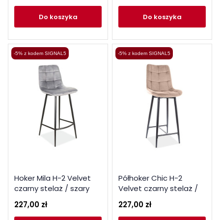
do koszyka
do koszyka
-5% z kodem SIGNAL5
-5% z kodem SIGNAL5
Hoker Mila H-2 Velvet
Półhoker Chic H-2
czarny stelaż / szary
Velvet czarny stelaż /
Bluvel 14
beżowy Bluvel 28
227,00 zł
227,00 zł