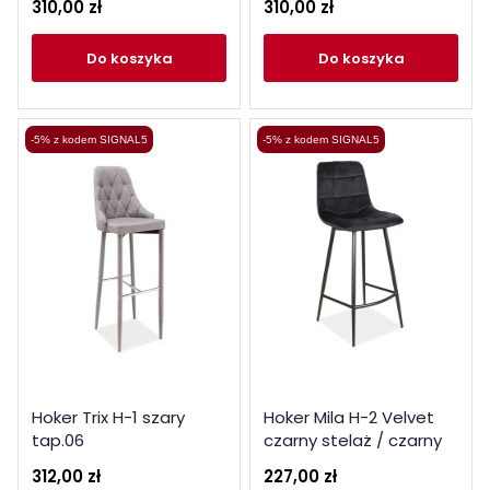
310,00 zł
310,00 zł
do koszyka
do koszyka
-5% z kodem SIGNAL5
-5% z kodem SIGNAL5
Hoker Trix H-1 szary
Hoker Mila H-2 Velvet
tap.06
czarny stelaż / czarny
Bluvel 19
312,00 zł
227,00 zł