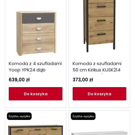
Komoda z 4 szufladami
Komoda z szufladami
Yoop YPK24 dąb
50 cm Kirikus KUSK214
sonoma / szary
dąb artisan / czarny
639,00 zł
373,00 zł
antracyt
do koszyka
do koszyka
Szybka wysyłka
Szybka wysyłka