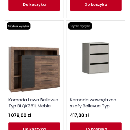
do koszyka
do koszyka
Szybka wysyłka
Szybka wysyłka
Komoda Lewa Bellevue
Komoda wewnętrzna
Typ BLQK351L Meble
szafy Bellevue Typ
Forte Kolekcja Bellevue
TWTK24 Meble Forte
1 079,00 zł
417,00 zł
Kolekcja Bellevue
do koszyka
do koszyka