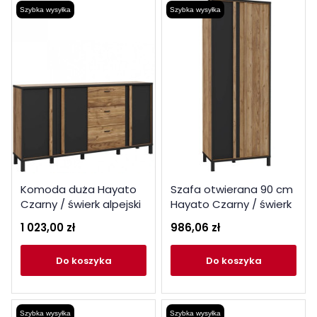
Szybka wysyłka
Szybka wysyłka
Komoda duża Hayato
Szafa otwierana 90 cm
Czarny / świerk alpejski
Hayato Czarny / świerk
Meble Forte
alpejski Meble Forte
1 023,00 zł
986,06 zł
do koszyka
do koszyka
Szybka wysyłka
Szybka wysyłka