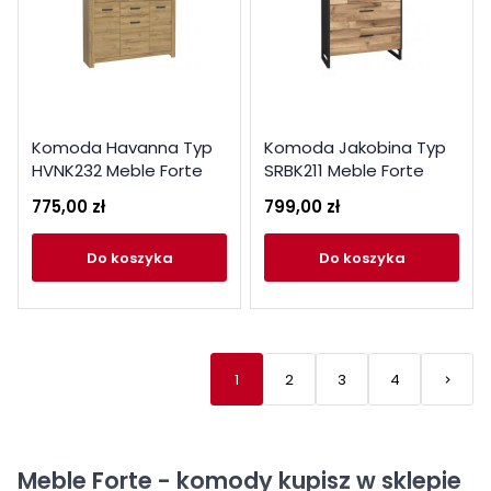
Komoda Havanna Typ
Komoda Jakobina Typ
HVNK232 Meble Forte
SRBK211 Meble Forte
Kolekcja Havanna
Kolekcja Jakobina
775,00 zł
799,00 zł
do koszyka
do koszyka
1
2
3
4
keyboard_arrow_right
Nastę
Meble Forte - komody kupisz w sklepie