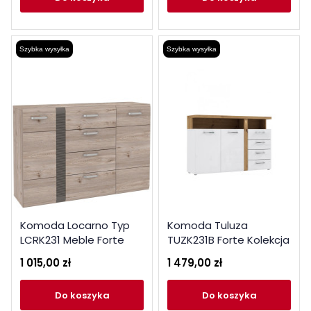
Szybka wysyłka
Szybka wysyłka
Komoda Locarno Typ
Komoda Tuluza
LCRK231 Meble Forte
TUZK231B Forte Kolekcja
Kolekcja Locarno
Tuluza
1 015,00 zł
1 479,00 zł
do koszyka
do koszyka