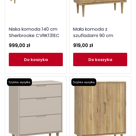
Niska komoda 140 cm
Mała komoda z
Sherbrooke CVRK131EC
szufladami 90 cm
dąb mauvella
Sherbrooke CVRK211EC
999,00 zł
919,00 zł
dąb mauvella
do koszyka
do koszyka
Szybka wysyłka
Szybka wysyłka