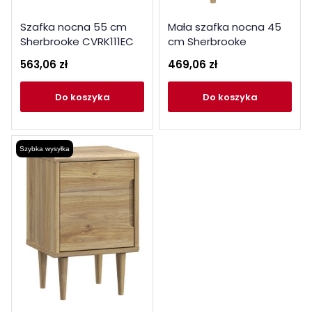
Szafka nocna 55 cm
Mała szafka nocna 45
Sherbrooke CVRK111EC
cm Sherbrooke
piaskowy
CVRK112EC piaskowy
563,06 zł
469,06 zł
do koszyka
do koszyka
Szybka wysyłka