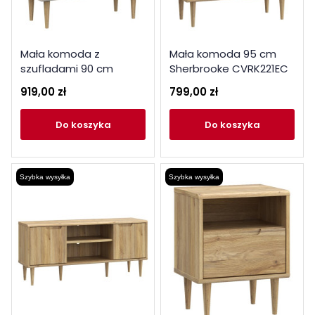
Mała komoda z
Mała komoda 95 cm
szufladami 90 cm
Sherbrooke CVRK221EC
Sherbrooke CVRK211EC
dąb mauvella
919,00 zł
799,00 zł
piaskowy
do koszyka
do koszyka
Szybka wysyłka
Szybka wysyłka