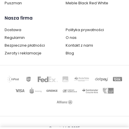
Puszman
Meble Black Red White
Ilość drzwi:
brak drzwi
Wykonanie:
laminat / folia
Nasza firma
Oświetlenie:
brak oświetlenia
Dostawa
Polityka prywatności
Regulamin
O nas
Montaż:
do samodzielnego montażu
Bezpieczne płatności
Kontakt z nami
Zwroty i reklamacje
Blog
Styl:
nowoczesny
Pokój:
Pokój dziecka
Kategoria:
Komody, regały, witryny i półki
Copyright © 2025