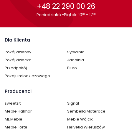
+48 22 290 00 26
Poniedziałek-Piątek: 10
- 17
00
00
Dla Klienta
Cechy charakterystyczne
Pokój dzienny
Sypialnia
Szerokość:
96 cm
Pokój dziecka
Jadalnia
Przedpokój
Biuro
Wysokość:
80 cm
Pokoju młodzieżowego
Głębokość:
38 cm
Producenci
Kolor:
Biały
sweetsit
Signal
Ilość szuflad:
3
Meble Halmar
Sembella Materace
ML Meble
Meble Wójcik
Ilość półek:
brak półek
Meble Forte
Helvetia Wieruszów