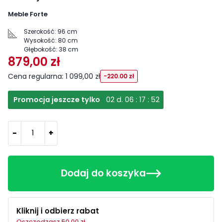
Meble Forte
Szerokość:
96 cm
Wysokość:
80 cm
Głębokość:
38 cm
879,00 zł
Cena regularna: 1 099,00 zł
-220.00 zł
Promocja jeszcze tylko
02
d.
06
:
17
:
52
-
+
Dodaj do koszyka
Kliknij i odbierz rabat
Oszczędzasz 50.00 zł