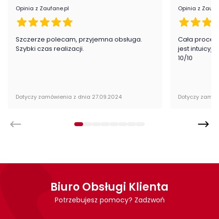
paczkach wraz z instrukcją obsługi do samodzielnego
Opinia z Zaufane.pl
Opinia z Zaufa
montażu.
Szczerze polecam, przyjemna obsługa.
Cała proced
Szybki czas realizacji.
jest intuicyj
10/10
Dotyczy zamówienia z dnia 27.09.2024
Dotyczy zamów
Biuro Obsługi Klienta
Potrzebujesz pomocy? Zadzwoń