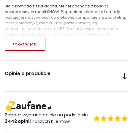
Biała komoda z szufladami. Mebel pochodzi z kolekcji
nowoczesnych mebli SNOW. Pogrubione elementy komody
nadają jej masywności, co ciekawie komponuje się z subtelną,
jasną kolorystyką mebla. Krawędzie komody są
zabezpieczone obrzeżem ABS. Szuflady wyposażone są w
system cichego domykania. Prosta forma metalowych
uchwytów w kolorze chromu stanowi doskonałe uzupełnienie
POKAŻ WIĘCEJ
stylistyki mebla.
Cechy charakterystyczne
komoda utrzymana w nowoczesnej stylistyce
Opinie o produkcie
chromowane uchwyty
system samodomykania
Wykonanie
Płyta meblowa
Zobacz wybrane opinie na podstawie
Montaż
3442 opinii
naszych Klientów
Komoda Snow firmy Forte jest oryginalnie zapakowana w