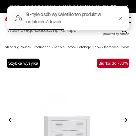
Strona główna
Producenci
Meble Forte
Kolekcja Snow
Komoda Snow SNWK
Szybka wysyłka
Biurka do -30%