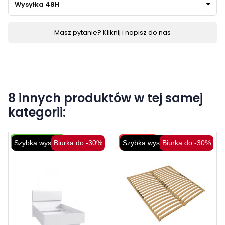
Wysyłka 48H
Masz pytanie? Kliknij i napisz do nas
8 innych produktów w tej samej
kategorii:
Darmowa dostawa
Wysyłka 48H
Szybka wysyłka
Biurka do -30%
Szybka wysyłka
Biurka do -30%