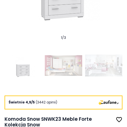
1
/
3
Świetnie 4,9/5
(3442 opinii)
Komoda Snow SNWK23 Meble Forte
favorite_border
Kolekcja Snow