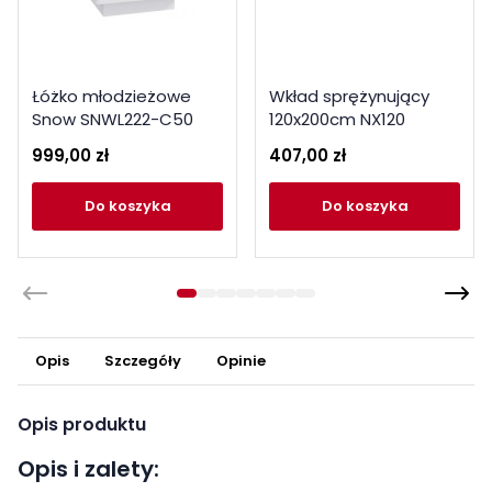
Łóżko młodzieżowe
Wkład sprężynujący
Snow SNWL222-C50
120x200cm NX120
Meble Forte Kolekcja
999,00 zł
407,00 zł
Snow
do koszyka
do koszyka
Opis
Szczegóły
Opinie
Opis produktu
Opis i zalety: