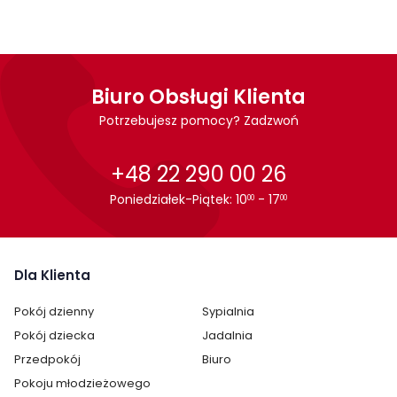
podłokietniki
dostępne również w innych wersjach kolorystycznych
udźwig krzesła do 120kg
Wykonanie
Biuro Obsługi Klienta
tkanina
Potrzebujesz pomocy? Zadzwoń
nogi: Stal malowana proszkowo
Montaż
+48 22 290 00 26
Poniedziałek-Piątek: 10
- 17
00
00
Oryginalnie zapakowane w paczkach wraz z instrukcją obsługi
do samodzielnego montażu.
Dla Klienta
Cechy charakterystyczne
Pokój dzienny
Sypialnia
Szerokość:
60 cm
Pokój dziecka
Jadalnia
Wysokość:
87
Przedpokój
Biuro
Pokoju młodzieżowego
Głębokość:
65