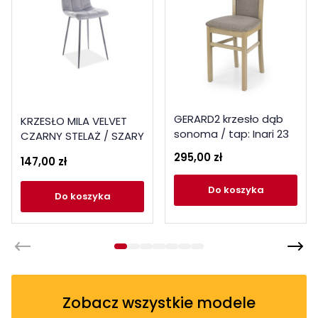
GERARD2 krzesło dąb
KRZESŁO MILA VELVET
sonoma / tap: Inari 23
CZARNY STELAŻ / SZARY
(1p 2szt)
BLUVEL 14
295,00 zł
147,00 zł
do koszyka
do koszyka
Zobacz wszystkie modele