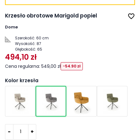
Krzesło obrotowe Marigold popiel
favorite_border
Dome
Szerokość:
60 cm
Wysokość:
87
Głębokość:
65
494,10 zł
Cena regularna: 549,00 zł
-54.90 zł
Kolor krzesła
-
+