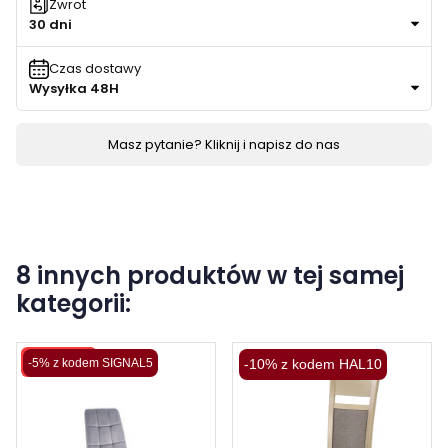
Zwrot
30 dni
Czas dostawy
Wysyłka 48H
Masz pytanie? Kliknij i napisz do nas
8 innych produktów w tej samej
kategorii:
Wysyłka 48H
-5% z kodem SIGNAL5
-10% z kodem HAL10