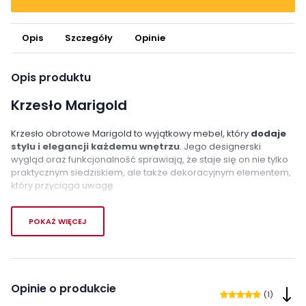
Opis
Szczegóły
Opinie
Opis produktu
Krzesło Marigold
Krzesło obrotowe Marigold to wyjątkowy mebel, który
dodaje
stylu i elegancji każdemu wnętrzu
. Jego designerski
wygląd oraz funkcjonalność sprawiają, że staje się on nie tylko
praktycznym siedziskiem, ale także dekoracyjnym elementem,
który przyciąga uwagę.
Cztery stalowe nogi krzesła stanowią nie tylko stabilne
POKAŻ WIĘCEJ
podparcie, ale także gwarantują trwałość mebla na
długie lata
. Wybór materiału na nogi to gwarancja solidnej
konstrukcji oraz długotrwałego użytkowania.
Oparcie i siedzisko krzesła Marigold zostały elegancko
obite
Opinie o produkcie
tkaniną
, która nadaje meblowi wyrafinowanego wyglądu. Ta
(1)
elegancja tkaniny jest widoczna zarówno wewnątrz, jak i na