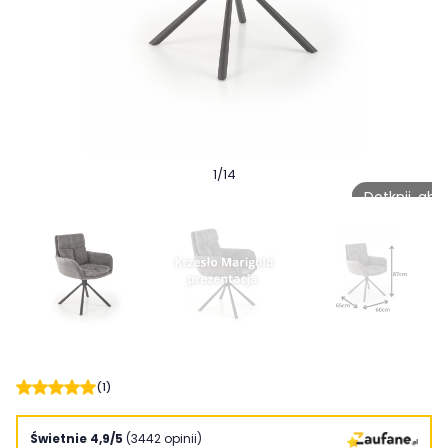
1
/
14
Dotknij, ab
(1)
Świetnie 4,9/5
(3442 opinii)