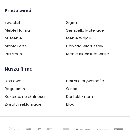
Producenci
Montaż:
do samodzielnego montażu
sweetsit
Signal
Styl:
nowoczesny
Meble Halmar
Sembella Materace
Pokój:
ML Meble
Salon
Meble Wójcik
Meble Forte
Helvetia Wieruszów
Materiał siedziska / blatu:
tkanina
Puszman
Meble Black Red White
Materiał stelaż:
metal
Nasza firma
Kolor stelaż:
czarny
Dostawa
Polityka prywatności
Regulamin
O nas
Kolor krzesła:
szarości
Bezpieczne płatności
Kontakt z nami
Pomieszczenie:
Biuro
Zwroty i reklamacje
Blog
Kuchnia
Pokój młodzieżowy
Salon