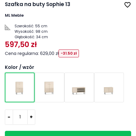
Szafka na buty Sophie 13
favorite_border
ML Meble
Szerokość:
55 cm
Wysokość:
98 cm
Głębokość:
34 cm
597,50 zł
Cena regularna: 629,00 zł
-31.50 zł
Kolor / wzór
-
+