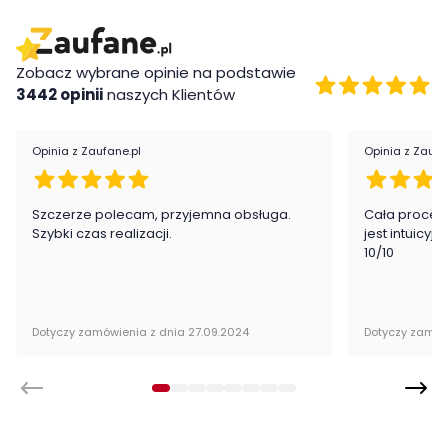
Zobacz wybrane opinie na podstawie
3442 opinii
naszych Klientów
Opinia z Zaufane.pl
Opinia z Zaufa
Cechy charakterystycze
Szczerze polecam, przyjemna obsługa.
Cała proced
Szybki czas realizacji.
jest intuicyj
stylowe wykończenie
10/10
wysoka jakość wykonania
zawiasy z cichym domykiem
Wykonanie
Dotyczy zamówienia z dnia 27.09.2024
Dotyczy zamów
płyta laminowana
fronty z płyty MDF
ABS
Montaż