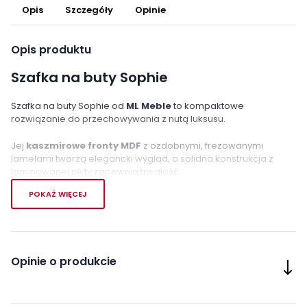
Opis
Szczegóły
Opinie
Opis produktu
Szafka na buty Sophie
Szafka na buty Sophie od
ML Meble
to kompaktowe
rozwiązanie do przechowywania z nutą luksusu.
Jej
kaszmirowe fronty MDF
z ozdobnymi, frezowanymi
lamelami tworzą elegancki wygląd, a solidna konstrukcja z
laminowanej płyty zapewnia trwałość.
POKAŻ WIĘCEJ
Szuflada i pojemna przestrzeń
pod blatem pozwalają na
przechowywanie wielu rzeczy, a
wysokie czarne nogi
pomagają utrzymać porządek pod meblem.
Opinie o produkcie