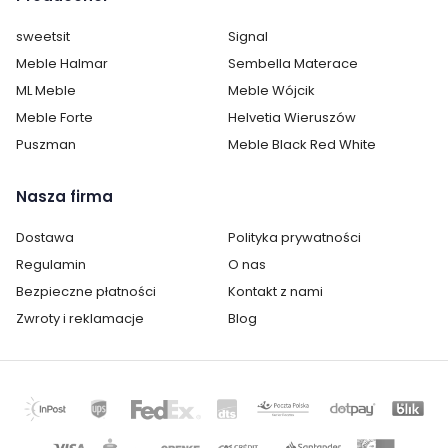
Oświetlenie:
brak oświetlenia
sweetsit
Signal
Montaż:
do samodzielnego montażu
Meble Halmar
Sembella Materace
ML Meble
Meble Wójcik
Styl:
glamour
Meble Forte
Helvetia Wieruszów
Kolor / wzór :
Beżowy
Puszman
Meble Black Red White
Nasza firma
Dostawa
Polityka prywatności
Regulamin
O nas
Bezpieczne płatności
Kontakt z nami
Zwroty i reklamacje
Blog