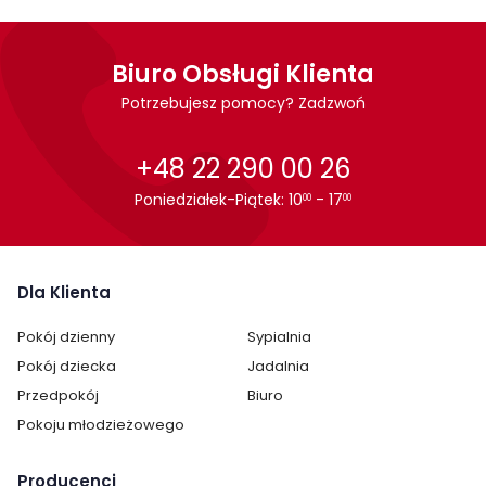
Szafka na buty Sophie firmy ML Meble przeznaczona jest do
samodzielnego montażu.
Biuro Obsługi Klienta
Potrzebujesz pomocy? Zadzwoń
Cechy charakterystyczne
Szerokość:
55 cm
+48 22 290 00 26
Poniedziałek-Piątek: 10
- 17
00
00
Wysokość:
98 cm
Głębokość:
34 cm
Dla Klienta
Ilość szuflad:
1
Pokój dzienny
Sypialnia
Ilość półek:
4
Pokój dziecka
Jadalnia
Przedpokój
Biuro
Ilość drzwi:
2
Pokoju młodzieżowego
Wykonanie:
laminat / folia
Producenci