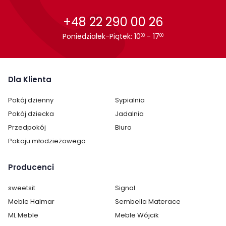
+48 22 290 00 26
Poniedziałek-Piątek: 10
- 17
00
00
Dla Klienta
Pokój dzienny
Sypialnia
Pokój dziecka
Jadalnia
Cechy charakterystyczne
Przedpokój
Biuro
Pokoju młodzieżowego
Szerokość:
160 cm
Producenci
Wysokość:
53 cm
sweetsit
Signal
Głębokość:
40 cm
Meble Halmar
Sembella Materace
Ilość półek:
1
ML Meble
Meble Wójcik