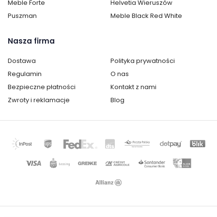
Meble Forte
Helvetia Wieruszów
Ilość drzwi:
2
Puszman
Meble Black Red White
Oświetlenie:
brak oświetlenia
Nasza firma
Montaż:
do samodzielnego montażu
Dostawa
Polityka prywatności
Styl:
glamour
Regulamin
O nas
Bezpieczne płatności
Kontakt z nami
Zwroty i reklamacje
Blog