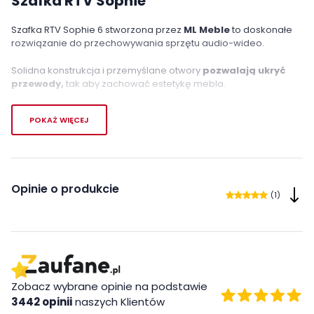
Szafka RTV Sophie
Szafka RTV Sophie 6 stworzona przez
ML Meble
to doskonałe
rozwiązanie do przechowywania sprzętu audio-wideo.
Solidna konstrukcja i przemyślane otwory
pozwalają ukryć
przewody,
tak aby zachować estetykę mebla.
Wysokie, metalowe nogi
w kolorze czarnym nie tylko pięknie
POKAŻ WIĘCEJ
komponują się z dekorem, ale także ułatwiają utrzymanie
czystości pod meblem.
Opinie o produkcie
(1)
Zobacz wybrane opinie na podstawie
3442 opinii
naszych Klientów