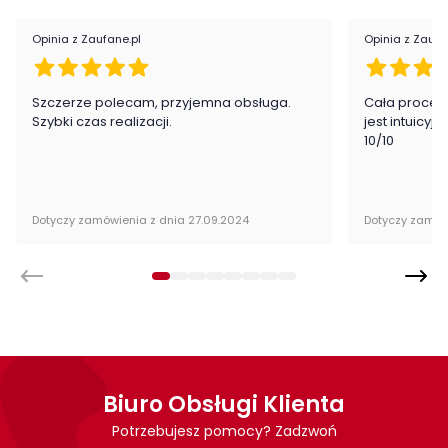
Opinia z Zaufane.pl
Opinia z Zaufa
Cechy charakterystycze
Szczerze polecam, przyjemna obsługa.
Cała proced
stylowe wykończenie
Szybki czas realizacji.
jest intuicyj
wysoka jakość wykonania
10/10
zawiasy z cichym domykiem
Wykonanie
Dotyczy zamówienia z dnia 27.09.2024
Dotyczy zamów
płyta laminowana
fronty z płyty MDF
ABS
Montaż
Szafka RTV Sophie firmy ML Meble przeznaczona jest do
samodzielnego montażu.
Biuro Obsługi Klienta
Potrzebujesz pomocy? Zadzwoń