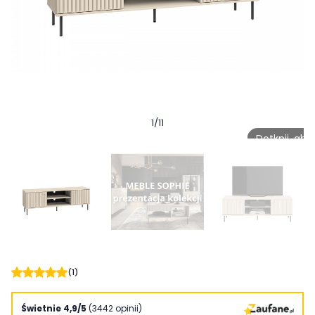
1
/
11
Dotknij, ab
(1)
Świetnie 4,9/5
(3442 opinii)