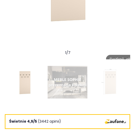
1
/
7
Dotknij, ab
Świetnie 4,9/5
(3442 opinii)