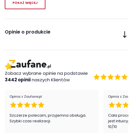
POKAŻ WIĘCEJ
Wieszak Sophie nie tylko uzupełni Twój przedpokój, ale także
dodatkowo go
ozdobi swoim urokiem
i funkcjonalnością.
Opinie o produkcie
Zobacz wybrane opinie na podstawie
3442 opinii
naszych Klientów
Opinia z Zaufane.pl
Opinia z Zaufa
Cechy charakterystycze
Szczerze polecam, przyjemna obsługa.
Cała proced
stylowe wykończenie
Szybki czas realizacji.
jest intuicyj
wysoka jakość wykonania
10/10