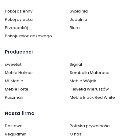
Styl:
glamour
Pokój dzienny
Sypialnia
Kolor / wzór :
Beżowy
Pokój dziecka
Jadalnia
Przedpokój
Biuro
Pokoju młodzieżowego
Producenci
sweetsit
Signal
Meble Halmar
Sembella Materace
ML Meble
Meble Wójcik
Meble Forte
Helvetia Wieruszów
Puszman
Meble Black Red White
Nasza firma
Dostawa
Polityka prywatności
Regulamin
O nas