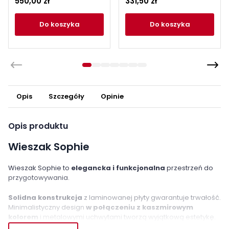
550,00 zł
331,50 zł
do koszyka
do koszyka
Opis
Szczegóły
Opinie
Opis produktu
Wieszak Sophie
Wieszak Sophie to
elegancka i funkcjonalna
przestrzeń do
przygotowywania.
Solidna konstrukcja
z laminowanej płyty gwarantuje trwałość.
Minimalistyczny design
w połączeniu z kaszmirowym
kolorem
i metalowymi uchwytami tworzą wyjątkową estetykę.