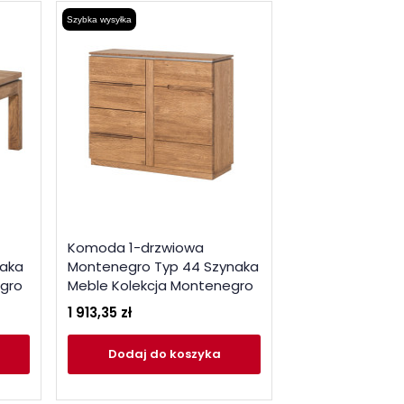
Szybka wysyłka
Komoda 1-drzwiowa
naka
Montenegro Typ 44 Szynaka
egro
Meble Kolekcja Montenegro
1 913,35 zł
Dodaj
do koszyka