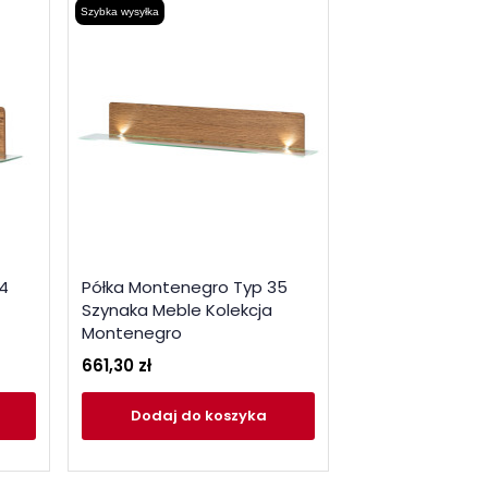
Szybka wysyłka
4
Półka Montenegro Typ 35
Szynaka Meble Kolekcja
Montenegro
661,30 zł
Dodaj
do koszyka