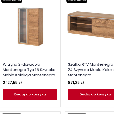
Witryna 2-drzwiowa
Szafka RTV Montenegro
Montenegro Typ 15 Szynaka
24 Szynaka Meble Kolek
Meble Kolekcja Montenegro
Montenegro
2 127,55 zł
871,25 zł
Dodaj
do koszyka
Dodaj
do koszyka