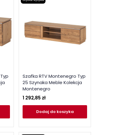
 Typ
Szafka RTV Montenegro Typ
cja
25 Szynaka Meble Kolekcja
Montenegro
1 292,85 zł
Dodaj
do koszyka