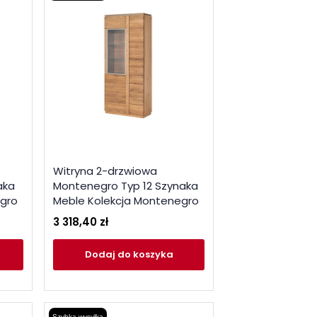
Witryna 2-drzwiowa
aka
Montenegro Typ 12 Szynaka
egro
Meble Kolekcja Montenegro
3 318,40 zł
Dodaj
do koszyka
Szybka wysyłka