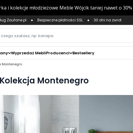
ług Zaufane.pl
Bezpieczne płatności SSL
30 dni na zwrot
zany
Wyprzedaż Mebli
Producenci
Bestsellery
a Montenegro
Kolekcja Montenegro