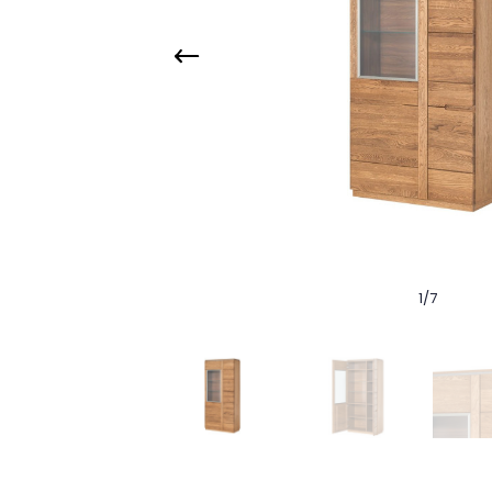
1
/
7