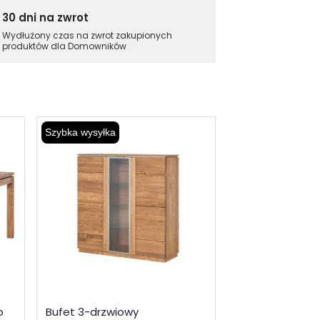
30 dni na zwrot
Wydłużony czas na zwrot zakupionych
produktów dla Domowników
Szybka wysyłka
Szybka wysyłka
o
Bufet 3-drzwiowy
Szafka RTV Mo