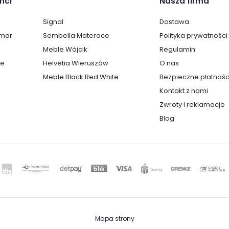
nci
Nasza firma
Signal
Dostawa
lmar
Sembella Materace
Polityka prywatności
Meble Wójcik
Regulamin
te
Helvetia Wieruszów
O nas
Meble Black Red White
Bezpieczne płatnośc
Kontakt z nami
Zwroty i reklamacje
Blog
Mapa strony