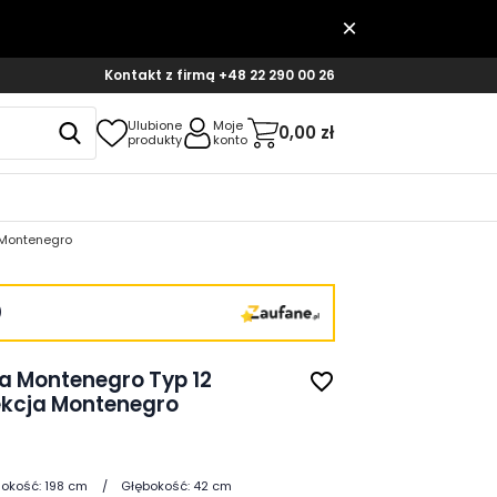
Kontakt z firmą
+48 22 290 00 26
Ulubione
Moje
0,00 zł
produkty
konto
 Montenegro
)
a Montenegro Typ 12
favorite_border
ekcja Montenegro
okość:
198 cm
Głębokość:
42 cm