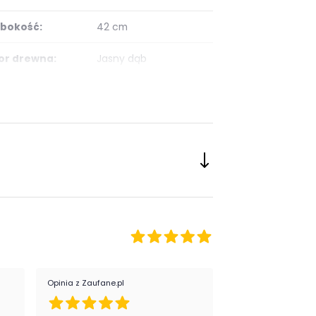
bokość:
42 cm
or drewna:
Jasny dąb
ść szuflad:
brak szuflad
ść półek:
5 i więcej
ść drzwi:
2
onanie:
drewniane lub
drewnopochodne
ietlenie:
opcjonalne
taż:
niewymagany, mebel w
całości
Opinia z Zaufane.pl
Opinia z Zaufane.pl
:
nowoczesny