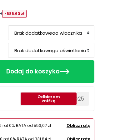
ł
-585.60 zł
Dodaj do koszyka
Odbieram
********EWS2025
zniżkę
6 rat 0% RATA od
553,07 zł
Oblicz ratę
10 rat 0% RATA od
331,84 zł
Oblicz ratę