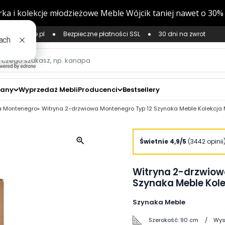
ług Zaufane.pl
Bezpieczne płatności SSL
30 dni na zwrot
zany
Wyprzedaż Mebli
Producenci
Bestsellery
a Montenegro
Witryna 2-drzwiowa Montenegro Typ 12 Szynaka Meble Kolekcja
zoom_in
Świetnie 4,9/5
(3442 opinii
Witryna 2-drzwiow
Szynaka Meble Kol
Szynaka Meble
Szerokość:
90 cm
Wys