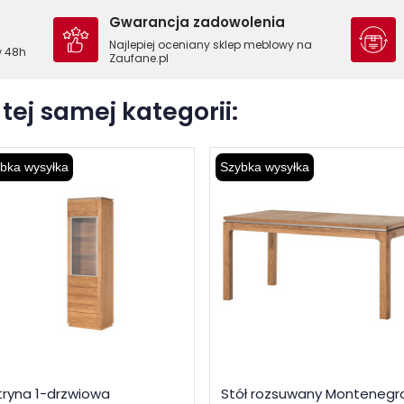
Gwarancja zadowolenia
Najlepiej oceniany sklep meblowy na
w 48h
Zaufane.pl
tej samej kategorii:
bka wysyłka
Szybka wysyłka
tryna 1-drzwiowa
Stół rozsuwany Montenegr