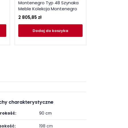
Montenegro Typ 48 Szynaka
24 Szynaka Meb
Meble Kolekcja Montenegro
Montenegro
2 805,85 zł
871,25 zł
Dodaj
do koszyka
Dodaj
do
chy charakterystyczne
rokość:
90 cm
okość:
198 cm