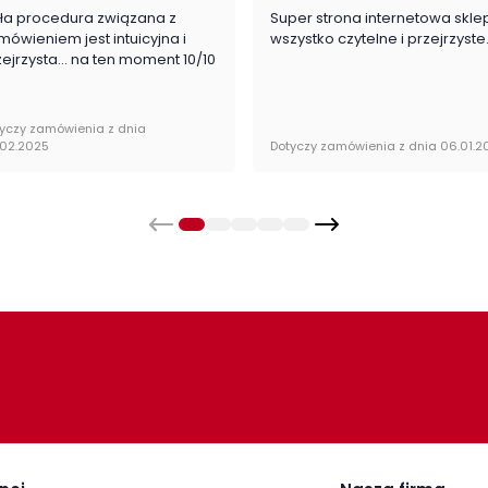
ła procedura związana z
Super strona internetowa skle
Pok
mówieniem jest intuicyjna i
wszystko czytelne i przejrzyste
zejrzysta... na ten moment 10/10
sprzedawana jest w stanie zmontowanym.
Typ
yczy zamówienia z dnia
Kol
.02.2025
Dotyczy zamówienia z dnia 06.01.2