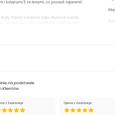
 i kolejnymi 5 za lewymi, co pozwoli zapewnić
Głę
bryły. Fronty w kolorze Dębu Rustical zostały
Kol
 zaś korpusy z płyty meblowej fornirowanej.
 produktu.
Ilo
kspozycje i nowoczesność Twojego wnętrza dzięki
Ilo
e
Ilo
Wyk
inie na podstawie
Ośw
 Klientów
Mon
nia z Zaufane.pl
Opinia z Zaufane.pl
Styl