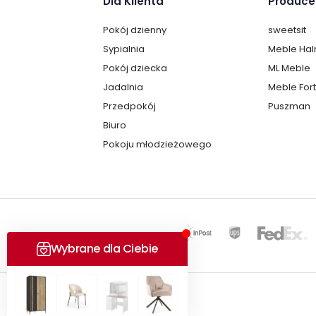
Dla Klienta
Produce
Pokój dzienny
sweetsit
Sypialnia
Meble Ha
Pokój dziecka
ML Meble
Jadalnia
Meble For
Przedpokój
Puszman
Biuro
Pokoju młodzieżowego
Copyright © 2025