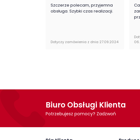
Szczerze polecam, przyjemna
Ca
Montaż
obsługa. Szybki czas realizacji.
za
pr
Witryna Montenegro firmy Szynaka Meble 
Dot
Dotyczy zamówienia z dnia 27.09.2024
06
Biuro Obsługi Klienta
Potrzebujesz pomocy? Zadzwoń