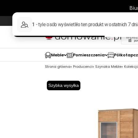
Wysyłka w 48h
98% pozytywnych opinii wed
Meble
Pomieszczenia
Półkotapc
Strona główna
Producenci
Szynaka Meble
Kolekcj
Szybka wysyłka