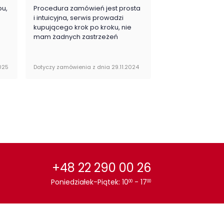
pu,
Procedura zamówień jest prosta
Zawsze na 5, jes
ój:
Salon
.
i intuicyjna, serwis prowadzi
zadowolona i pla
kupującego krok po kroku, nie
zakupy
mam żadnych zastrzeżeń
 podparcia:
na nóżkach
or / wzór :
Dąb
025
Dotyczy zamówienia z dnia 29.11.2024
Dotyczy zamówienia 
+48 22 290 00 26
Poniedziałek-Piątek: 10
- 17
00
00