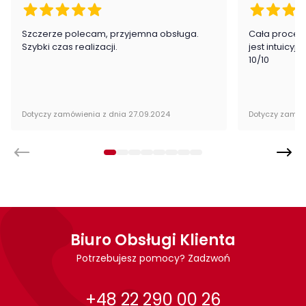
Montaż
Szczerze polecam, przyjemna obsługa.
Cała proced
Komoda Montenegro firmy Szynaka Meble sprzedawana jest w
Szybki czas realizacji.
jest intuicyj
stanie zmontowanym.
10/10
Dotyczy zamówienia z dnia 27.09.2024
Dotyczy zamów
Biuro Obsługi Klienta
Potrzebujesz pomocy? Zadzwoń
+48 22 290 00 26