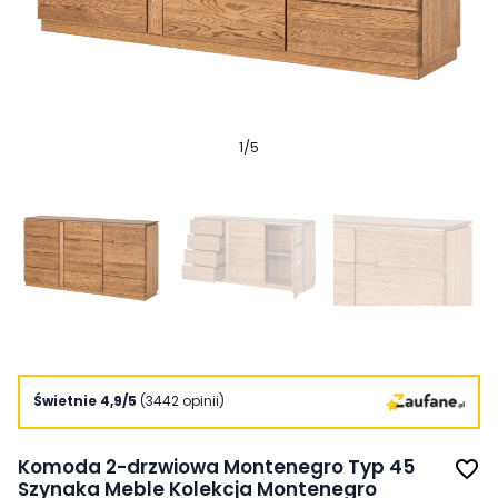
1
/
5
Świetnie 4,9/5
(3442 opinii)
Komoda 2-drzwiowa Montenegro Typ 45
favorite_border
Szynaka Meble Kolekcja Montenegro