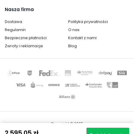
Montaż:
niewymagany, mebel w całości
Nasza firma
Styl:
nowoczesny
Dostawa
Polityka prywatności
Pokój:
Salon
Regulamin
O nas
Bezpieczne płatności
Kontakt z nami
Kategoria:
Komody, regały, witryny i półki
Zwroty i reklamacje
Blog
Kolor / wzór :
Dąb
Copyright © 2025
Mapa strony
2 595,05 zł