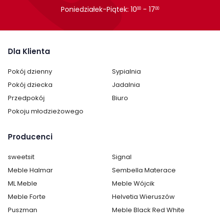
Cechy charakterystyczne
Poniedziałek-Piątek: 10
- 17
00
00
Szerokość:
163 cm
Wysokość:
80 cm
Dla Klienta
Głębokość:
42 cm
Pokój dzienny
Sypialnia
Pokój dziecka
Jadalnia
Kolor:
Kolor drewna
Przedpokój
Biuro
Ilość szuflad:
4 i więcej
Pokoju młodzieżowego
Ilość półek:
1
Producenci
Ilość drzwi:
2
sweetsit
Signal
Meble Halmar
Sembella Materace
Wykonanie:
drewniane lub
drewnopochodne
ML Meble
Meble Wójcik
Meble Forte
Helvetia Wieruszów
Oświetlenie:
brak oświetlenia
Puszman
Meble Black Red White