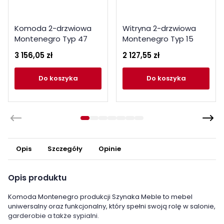
Komoda 2-drzwiowa
Witryna 2-drzwiowa
Montenegro Typ 47
Montenegro Typ 15
Szynaka Meble
Szynaka Meble
3 156,05 zł
2 127,55 zł
Kolekcja Montenegro
Kolekcja Montenegro
do koszyka
do koszyka
Opis
Szczegóły
Opinie
Opis produktu
Komoda Montenegro produkcji Szynaka Meble to mebel
uniwersalny oraz funkcjonalny, który spełni swoją rolę w salonie,
garderobie a także sypialni.