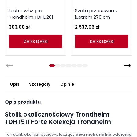
Lustro wiszące
Szafa przesuwna z
Trondheim TDHD201
lustrem 270 cm
czarny
Trondheim TDHS1211
303,00 zł
2 537,06 zł
dąb artisan
do koszyka
do koszyka
Opis
Szczegóły
Opinie
Opis produktu
Stolik okolicznościowy Trondheim
TDHT511 Forte Kolekcja Trondheim
Ten stolik okolicznościowy, łączący
dwa niebanalne odcienie