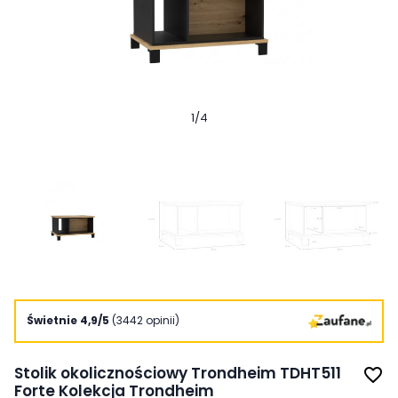
1
/
4
Świetnie 4,9/5
(3442 opinii)
Stolik okolicznościowy Trondheim TDHT511
favorite_border
Forte Kolekcja Trondheim