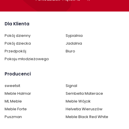
Dla Klienta
Pokój dzienny
Sypialnia
Pokój dziecka
Jadalnia
Przedpokój
Biuro
Pokoju młodzieżowego
Producenci
sweetsit
Signal
Meble Halmar
Sembella Materace
ML Meble
Meble Wójcik
Meble Forte
Helvetia Wieruszów
Puszman
Meble Black Red White