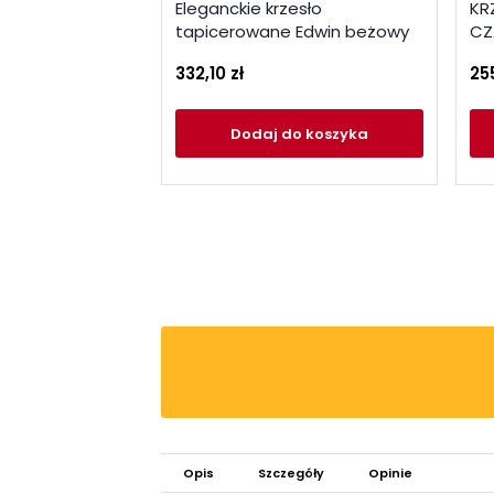
Eleganckie krzesło
KR
tapicerowane Edwin beżowy
CZ
332,10 zł
25
Dodaj
do koszyka
Opis
Szczegóły
Opinie