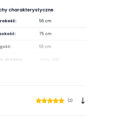
chy charakterystyczne
rokość:
56 cm
okość:
75 cm
gość:
55 cm
or drewna:
Jasny dąb
taż:
do samodzielnego
montażu
:
nowoczesny
(2)
or obicia:
odcienie szarości
ój:
Salon