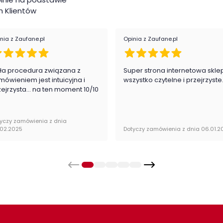
Pod
e
 Klientów
Kol
stycznych
nia z Zaufane.pl
Opinia z Zaufane.pl
czeniu
Rod
ność
Mat
ła procedura związana z
Super strona internetowa skle
mówieniem jest intuicyjna i
wszystko czytelne i przejrzyste
zejrzysta... na ten moment 10/10
Sze
Wys
yczy zamówienia z dnia
.02.2025
Dotyczy zamówienia z dnia 06.01.2
Głę
Kat
Kol
 w paczkach wraz z instrukcją obsługi do
 minut.
Pom