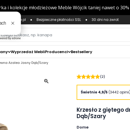
ług Zaufane.pl
Bezpieczne płatności SSL
30 dni na zwrot
zany
Wyprzedaż Mebli
Producenci
Bestsellery
rewna Azalea Jasny Dąb/Szary
(2)
zoom_in
Świetnie 4,9/5
(3442 opinii
Krzesło z giętego 
Dąb/Szary
Dome