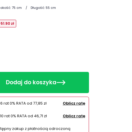
okość:
75 cm
Długość:
55 cm
-51.90 zł
Dodaj do koszyka
 6 rat 0% RATA od
77,85 zł
Oblicz ratę
10 rat 0% RATA od
46,71 zł
Oblicz ratę
tępny zakup z płatnością odroczoną