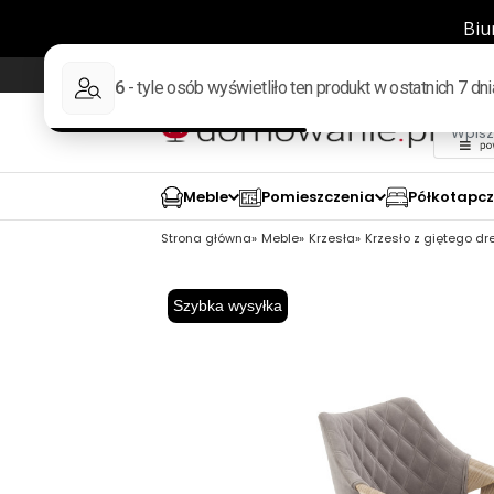
Wysyłka w 48h
98% pozytywnych opinii wed
Meble
Pomieszczenia
Półkotapc
Strona główna
Meble
Krzesła
Krzesło z giętego d
Szybka wysyłka