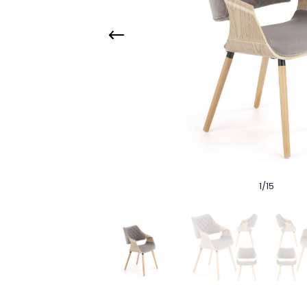
1
/
15