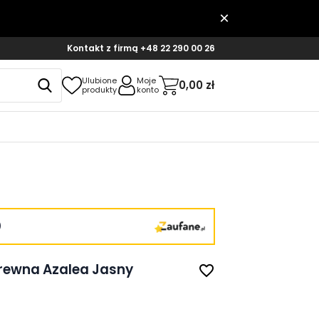
Kontakt z firmą
+48 22 290 00 26
Ulubione
Moje
0,00 zł
produkty
konto
)
drewna Azalea Jasny
favorite_border