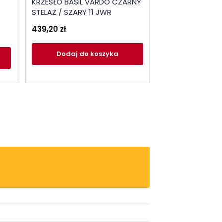
KRZESŁO BASIL VARDO CZARNY
Krzesło obrotow
STELAŻ / SZARY 11 JWR
popielate
439,20 zł
293,40 zł
Dodaj
do koszyka
Dodaj
do