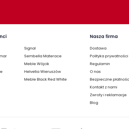
Mat
nci
Nasza firma
Ce
Signal
Dostawa
krz
lmar
Sembella Materace
Polityka prywatności
Meble Wójcik
Regulamin
te
Helvetia Wieruszów
O nas
Meble Black Red White
Bezpieczne płatnośc
Kontakt z nami
Zwroty i reklamacje
Blog