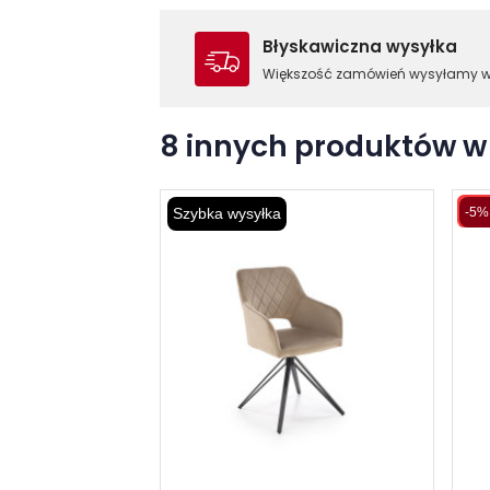
Błyskawiczna wysyłka
Większość zamówień wysyłamy 
8 innych produktów w 
Wys
Szybka wysyłka
-5%