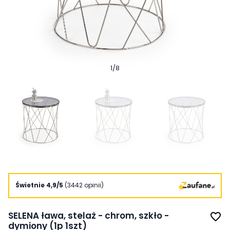
1
/
8
Świetnie 4,9/5
(3442 opinii)
SELENA ława, stelaż - chrom, szkło -
favorite_border
dymiony (1p 1szt)