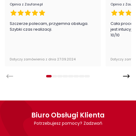
Opinia z Zaufane.pl
Opinia z Zaufa
Szczerze polecam, przyjemna obsługa.
Cała proced
Szybki czas realizacji.
jest intuicyj
10/10
Dotyczy zamówienia z dnia 27.09.2024
Dotyczy zamów
Biuro Obsługi Klienta
Potrzebujesz pomocy? Zadzwoń