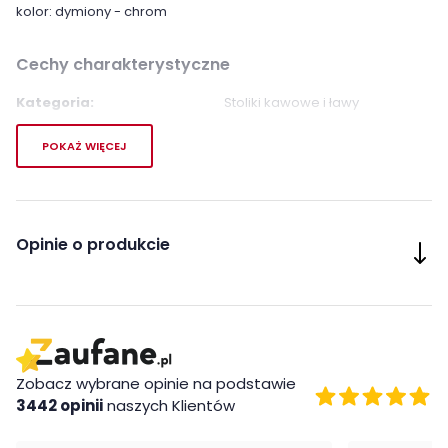
kolor: dymiony - chrom
Cechy charakterystyczne
Kategoria:
Stoliki kawowe i ławy
Kolor ław i stolików
Bezbarwny / szklany
POKAŻ WIĘCEJ
kawowych:
Srebrny
Opinie o produkcie
Zobacz wybrane opinie na podstawie
3442 opinii
naszych Klientów