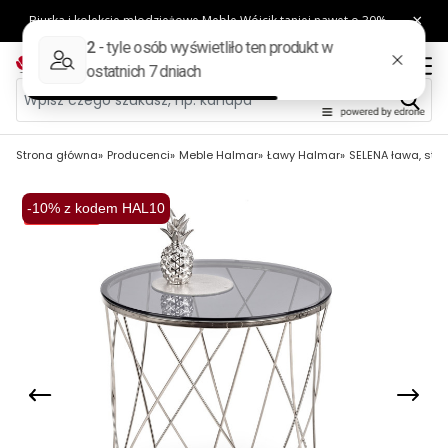
Strona główna
Producenci
Meble Halmar
Ławy Halmar
SELENA ława, stel
-10% z kodem HAL10
Wysyłka 48H