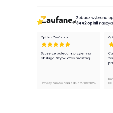
Zobacz wybrane op
3442 opinii
naszych
Opinia z Zaufane.pl
Opi
Szczerze polecam, przyjemna
Ca
obsługa. Szybki czas realizacji.
za
pr
Dot
Dotyczy zamówienia z dnia 27.09.2024
06