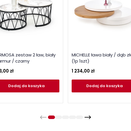
RMOSA zestaw 2 ław, biały
MICHELLE ława biały / dąb z
rmur / czarny
(1p 1szt)
3,00 zł
1 234,00 zł
Dodaj
do koszyka
Dodaj
do koszyka