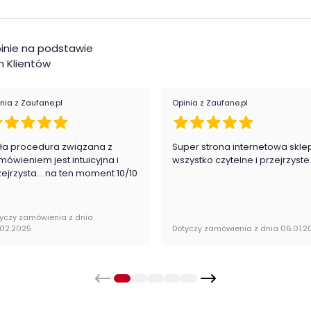
inie na podstawie
 Klientów
nia z Zaufane.pl
Opinia z Zaufane.pl
ła procedura związana z
Super strona internetowa skle
mówieniem jest intuicyjna i
wszystko czytelne i przejrzyste
zejrzysta... na ten moment 10/10
yczy zamówienia z dnia
.02.2025
Dotyczy zamówienia z dnia 06.01.2