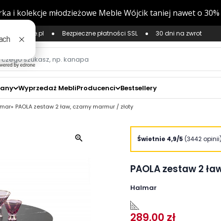
ług Zaufane.pl
Bezpieczne płatności SSL
30 dni na zwrot
zany
Wyprzedaż Mebli
Producenci
Bestsellery
lmar
PAOLA zestaw 2 ław, czarny marmur / złoty
zoom_in
Świetnie 4,9/5
(3442 opinii
PAOLA zestaw 2 ław
Halmar
289,00 zł