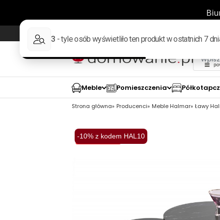
Wysyłka w 48h
98% pozytywnych opinii wed
Meble
Pomieszczenia
Półkotapc
Strona główna
Producenci
Meble Halmar
Ławy Ha
-10% z kodem HAL10
Wysyłka 48H