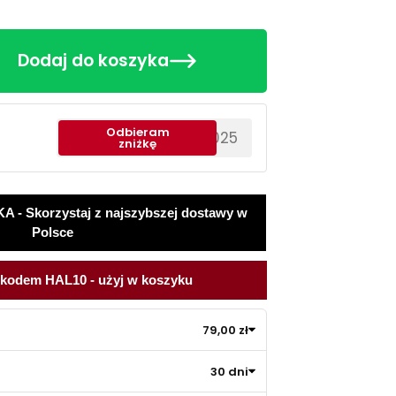
Dodaj do koszyka
Odbieram
********EWS2025
zniżkę
 Skorzystaj z najszybszej dostawy w
Polsce
 kodem HAL10 - użyj w koszyku
79,00 zł
30 dni