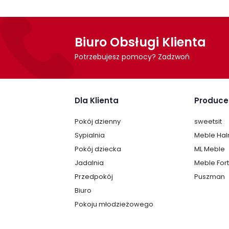
Biuro Obsługi Klienta
Potrzebujesz pomocy? Zadzwoń
Dla Klienta
Produce
Pokój dzienny
sweetsit
Sypialnia
Meble Ha
Pokój dziecka
ML Meble
Jadalnia
Meble For
Przedpokój
Puszman
Biuro
Pokoju młodzieżowego