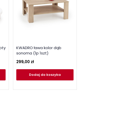
łoty
KWADRO ława kolor dąb
OSARIO ława bi
sonoma (1p 1szt)
biały
299,00 zł
465,00 zł
Dodaj
do koszyka
Dodaj
do