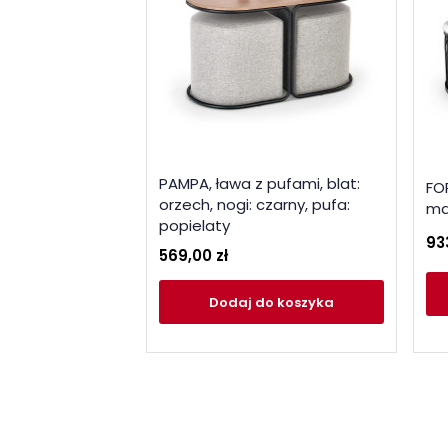
PAMPA, ława z pufami, blat:
FO
orzech, nogi: czarny, pufa:
ma
popielaty
93
569,00 zł
Dodaj
do koszyka