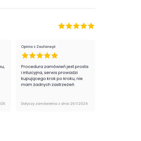
Opinia z Zaufane.pl
Opinia z Zaufane.pl
pu,
Procedura zamówień jest prosta
Zawsze na 5, jes
.
i intuicyjna, serwis prowadzi
zadowolona i pla
kupującego krok po kroku, nie
zakupy
mam żadnych zastrzeżeń
025
Dotyczy zamówienia z dnia 29.11.2024
Dotyczy zamówienia 