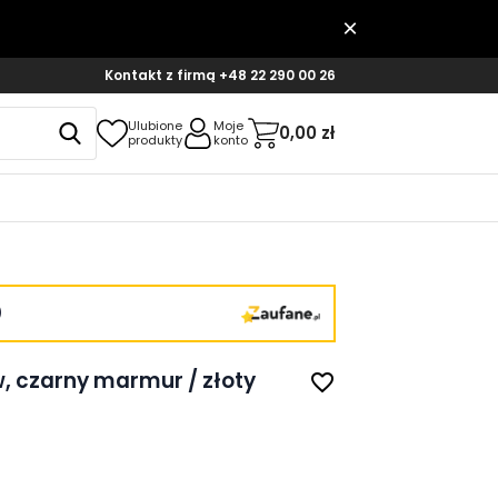
Kontakt z firmą
+48 22 290 00 26
Ulubione
Moje
0,00 zł
produkty
konto
)
, czarny marmur / złoty
favorite_border