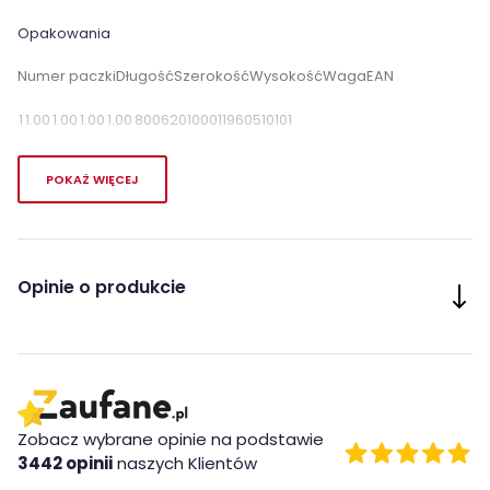
Opakowania
Numer paczkiDługośćSzerokośćWysokośćWagaEAN
1
1.00
1.00
1.00
1.00
800620100011960510101
Cechy charakterystyczne
POKAŻ WIĘCEJ
Kolor ław i stolików
Biały
kawowych:
Brązowy
Orzech
Złoty
Opinie o produkcie
Zobacz wybrane opinie na podstawie
3442 opinii
naszych Klientów