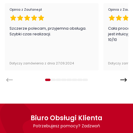
Opinia z Zaufane.pl
Opinia z Zaufa
Szczerze polecam, przyjemna obsługa.
Cała proced
Szybki czas realizacji.
jest intuicyj
10/10
Dotyczy zamówienia z dnia 27.09.2024
Dotyczy zamów
Biuro Obsługi Klienta
Potrzebujesz pomocy? Zadzwoń