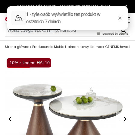
Strona główna
Producenci
Meble Halmar
Ławy Halmar
GENESIS ława bia
-10% z kodem HAL10
Wysyłka 48H