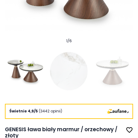
1
/
6
Świetnie 4,9/5
(3442 opinii)
GENESIS ława biały marmur / orzechowy /
favorite_border
złoty