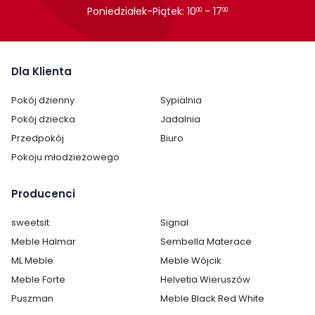
tapicerowane
Poniedziałek-Piątek: 10
- 17
00
00
Dla Klienta
Pokój dzienny
Sypialnia
Pokój dziecka
Jadalnia
Przedpokój
Biuro
Pokoju młodzieżowego
Producenci
sweetsit
Signal
Meble Halmar
Sembella Materace
ML Meble
Meble Wójcik
Meble Forte
Helvetia Wieruszów
Puszman
Meble Black Red White