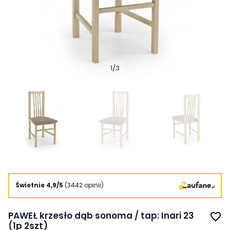
1
/
3
Świetnie 4,9/5
(3442 opinii)
PAWEŁ krzesło dąb sonoma / tap: Inari 23
favorite_border
(1p 2szt)