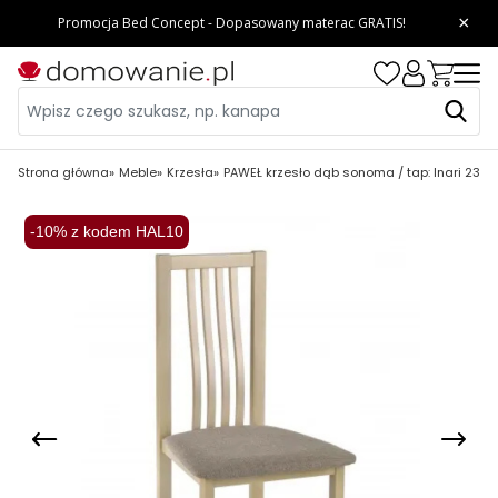
Strona główna
Meble
Krzesła
PAWEŁ krzesło dąb sonoma / tap: Inari 23 (1
-10% z kodem HAL10