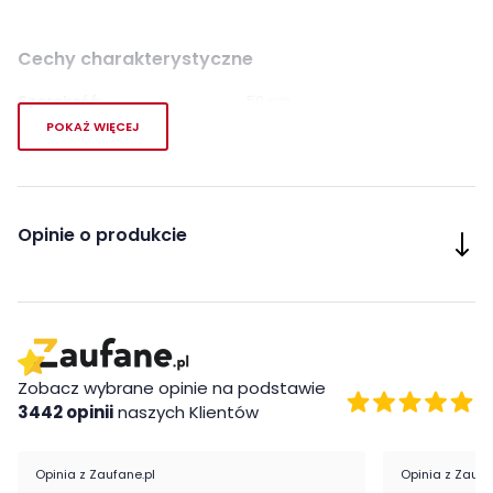
Cechy charakterystyczne
Szerokość:
50 cm
POKAŻ WIĘCEJ
Wysokość:
94 cm
Długość:
52 cm
Opinie o produkcie
Montaż:
do samodzielnego montażu
Styl:
klasyczny
Kolor obicia:
odcienie brązu
Zobacz wybrane opinie na podstawie
Pokój:
Salon
3442 opinii
naszych Klientów
Podłokietniki:
bez podłokietników
Opinia z Zaufane.pl
Opinia z Zaufa
Kolor mebla:
Dąb sonoma