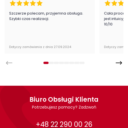
Rodzaj nóg:
Proste
Szczerze polecam, przyjemna obsługa.
Cała proced
Szybki czas realizacji.
jest intuicyj
Materiał korpusu:
Drewno
10/10
Szerokość siedziska:
46 cm
Dotyczy zamówienia z dnia 27.09.2024
Dotyczy zamów
Wysokość siedziska:
46 cm
Głębokość siedziska:
52 cm
Kategoria:
Krzesła
Kolor krzesła:
beże i brązy
Biuro Obsługi Klienta
Pomieszczenie:
Jadalnia
Kuchnia
Potrzebujesz pomocy? Zadzwoń
Salon
+48 22 290 00 26
Materiał krzesła:
drewniane