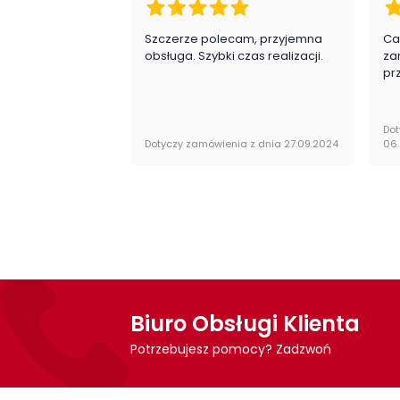
Szczerze polecam, przyjemna
Ca
obsługa. Szybki czas realizacji.
za
pr
Dot
Dotyczy zamówienia z dnia 27.09.2024
06
Biuro Obsługi Klienta
Potrzebujesz pomocy? Zadzwoń