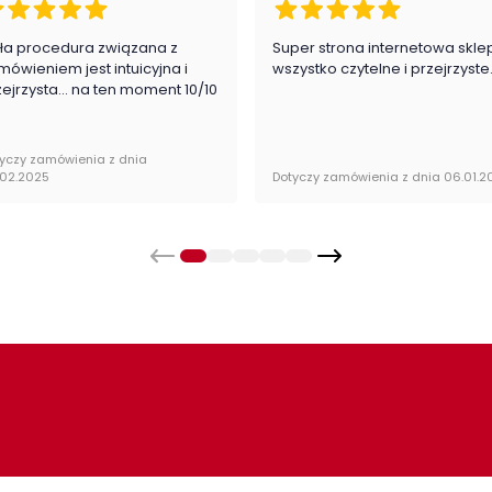
ła procedura związana z
Super strona internetowa skle
mówieniem jest intuicyjna i
wszystko czytelne i przejrzyste
zejrzysta... na ten moment 10/10
yczy zamówienia z dnia
.02.2025
Dotyczy zamówienia z dnia 06.01.2