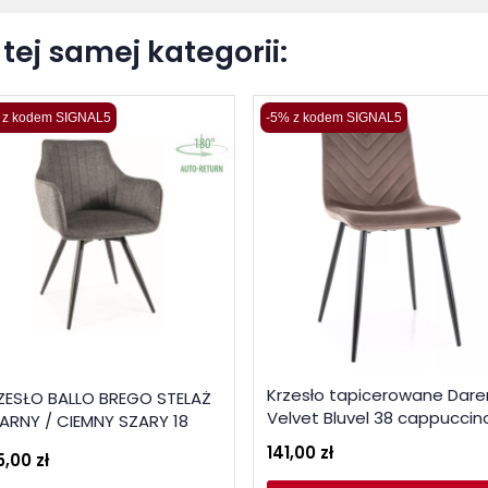
tej samej kategorii:
 z kodem SIGNAL5
-5% z kodem SIGNAL5
Krzesło tapicerowane Dare
ZESŁO BALLO BREGO STELAŻ
Velvet Bluvel 38 cappuccin
ARNY / CIEMNY SZARY 18
141,00 zł
5,00 zł