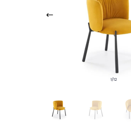
1
/
12