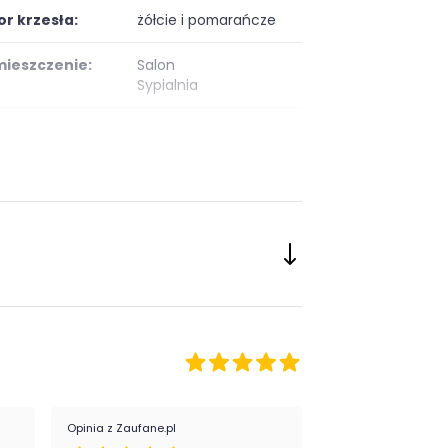
or krzesła:
żółcie i pomarańcze
ieszczenie:
Salon
Sypialnia
eriał krzesła:
metalowe
tapicerowane
welurowe
Opinia z Zaufane.pl
Opinia z Zaufane.pl