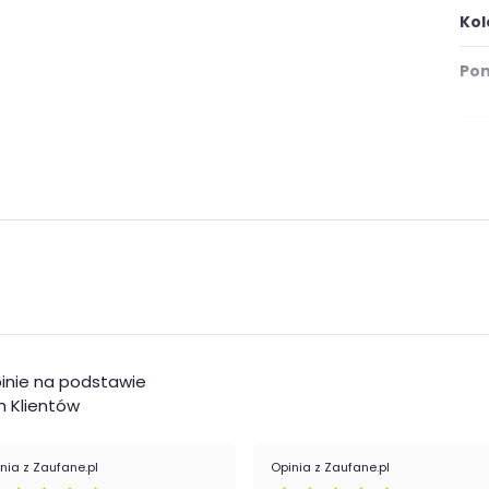
Kol
Pom
Mat
inie na podstawie
 Klientów
nia z Zaufane.pl
Opinia z Zaufane.pl