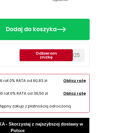
Dodaj do koszyka
Odbieram
********EWS2025
zniżkę
6 rat 0% RATA od
60,83 zł
Oblicz ratę
10 rat 0% RATA od
36,50 zł
Oblicz ratę
tępny zakup z płatnością odroczoną
 Skorzystaj z najszybszej dostawy w
Polsce