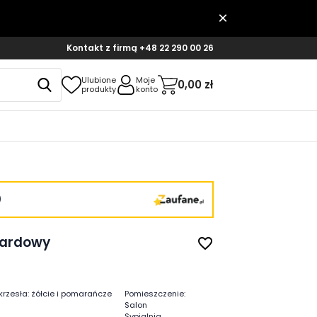
Kontakt z firmą
+48 22 290 00 26
Ulubione
Moje
0,00 zł
produkty
konto
)
tardowy
favorite_border
krzesła:
żółcie i pomarańcze
Pomieszczenie:
Salon
Sypialnia