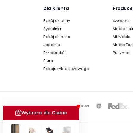
Dla Klienta
Produce
Pokój dzienny
sweetsit
Sypialnia
Meble Ha
Pokój dziecka
ML Meble
Jadalnia
Meble For
Przedpokój
Puszman
Biuro
Pokoju młodzieżowego