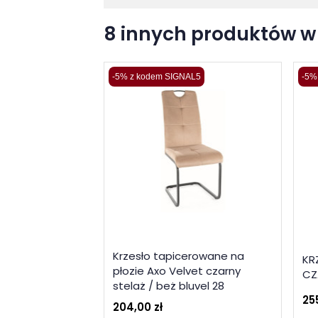
8 innych produktów w 
-5% z kodem SIGNAL5
-5%
Krzesło tapicerowane na
KR
płozie Axo Velvet czarny
CZ
stelaż / beż bluvel 28
25
204,00 zł