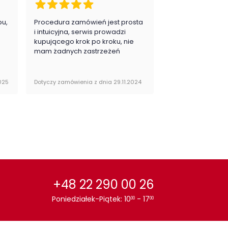
pu,
Procedura zamówień jest prosta
Zawsze na 5, jes
.
i intuicyjna, serwis prowadzi
zadowolona i pla
kupującego krok po kroku, nie
zakupy
mam żadnych zastrzeżeń
025
Dotyczy zamówienia z dnia 29.11.2024
Dotyczy zamówienia 
+48 22 290 00 26
Poniedziałek-Piątek: 10
- 17
00
00