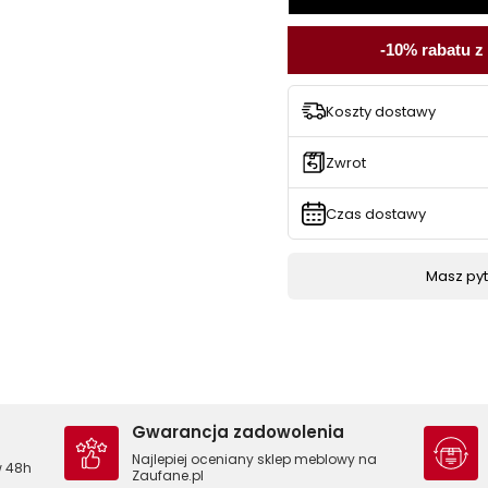
-10% rabatu z
Koszty dostawy
Zwrot
Czas dostawy
Masz pyta
Gwarancja zadowolenia
Najlepiej oceniany sklep meblowy na
w 48h
Zaufane.pl