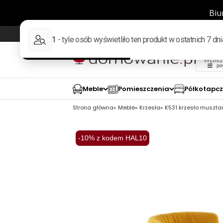
Wysyłka w 48h
98% pozytywnych opinii wed
Meble
Pomieszczenia
Półkotapc
Strona główna
Meble
Krzesła
K531 krzesło muszt
-10% z kodem HAL10