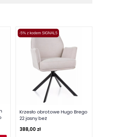
-5% z kodem SIGNAL5
Szybka wysyłka
n
Krzesło tapice
Krzesło obrotowe Hugo Brego
o
musztardowy / 
22 jasny beż
144,00 zł
388,00 zł