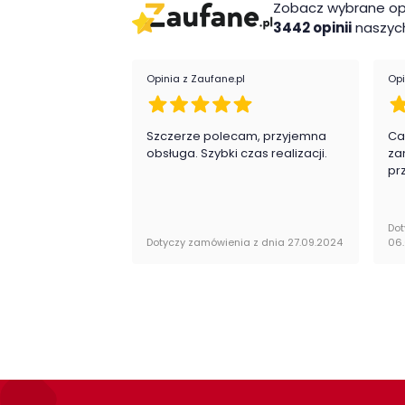
Zobacz wybrane op
Montaż
3442 opinii
naszych
Stół Toledo firmy Meble Wójcik jest orygin
obsługi do samodzielnego montażu.
Opinia z Zaufane.pl
Opi
Szczerze polecam, przyjemna
Ca
obsługa. Szybki czas realizacji.
za
pr
Dot
Dotyczy zamówienia z dnia 27.09.2024
06