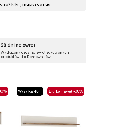
nie? Kliknij i napisz do nas
30 dni na zwrot
Wydłużony czas na zwrot zakupionych
produktów dla Domowników
-30%
Wysyłka 48H
Biurka nawet -30%
Wysyłka 48H
B