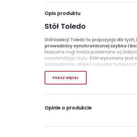
Opis produktu
Stół Toledo
Stół kolekcji Toledo to propozycja dla tych,
prowadnicy synchronicznej szybko i be
Masywne nogi mebla przełamane są białym
nowatorskiego stylu.
Stół wykonany jest 
uszkodzenia, wilgoć i wysoką temperat
Cechy charakterystyczn
POKAŻ WIĘCEJ
stół rozkładany
prowadnice synchroniczne
wykonany z płyty laminowanej odpornej na
Opinie o produkcie
Wykonanie
Płyta meblowa, Płyta MDF