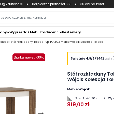
ług Zaufane.pl
Bezpieczne płatności SSL
30 dni na zwrot
zany
Wyprzedaż Mebli
Producenci
Bestsellery
Toledo
Stół rozkładany Toledo Typ TOLT03 Meble Wójcik Kolekcja Toledo
Biurka nawet -30%
zoom_in
Świetnie 4,9/5
(3442 opinii
Stół rozkładany To
Wójcik Kolekcja To
Meble Wójcik
Szerokość:
90 cm
Wys
819,00 zł