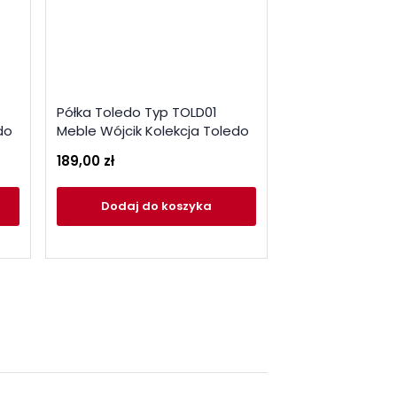
Półka Toledo Typ TOLD01
Witryna Toledo
do
Meble Wójcik Kolekcja Toledo
Meble Wójcik Ko
189,00 zł
1 109,00 zł
Dodaj
do koszyka
Dodaj
do