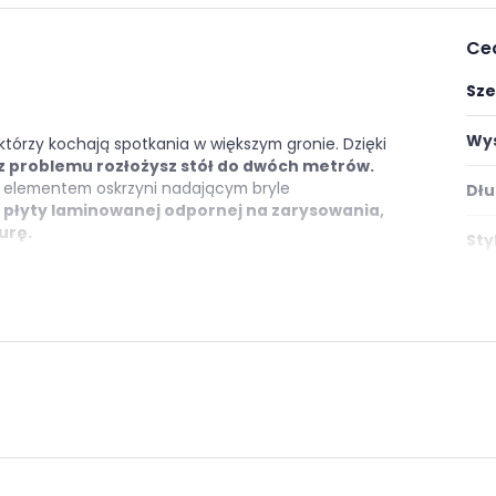
Ce
Sze
Wys
 którzy kochają spotkania w większym gronie. Dzięki
z problemu rozłożysz stół do dwóch metrów.
 elementem oskrzyni nadającym bryle
Dłu
z płyty laminowanej odpornej na zarysowania,
urę.
Styl
e
Pok
Ksz
 zarysowania
Mat
Kol
Kol