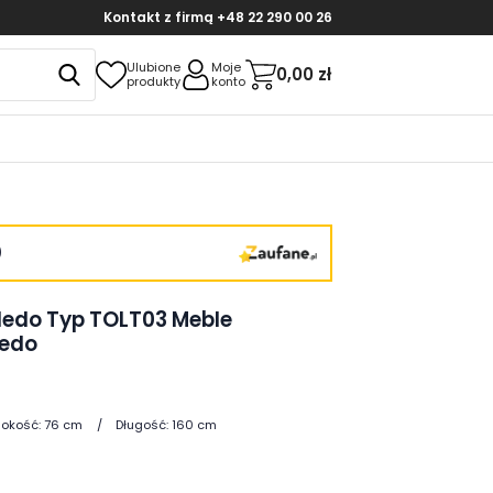
Kontakt z firmą
+48 22 290 00 26
Ulubione
Moje
0,00 zł
produkty
konto
)
ledo Typ TOLT03 Meble
ledo
okość:
76 cm
Długość:
160 cm