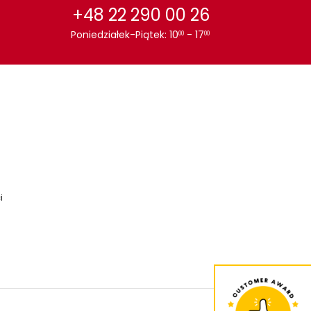
+48 22 290 00 26
Poniedziałek-Piątek: 10
- 17
00
00
i