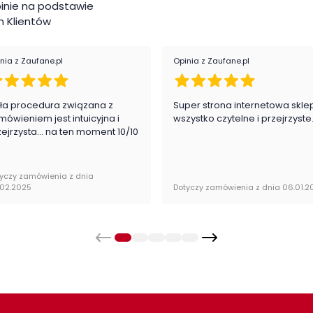
inie na podstawie
 Klientów
Roz
alnie zapakowany w paczkach wraz z instrukcją
Reg
nia z Zaufane.pl
Opinia z Zaufane.pl
Mak
roz
ła procedura związana z
Super strona internetowa skle
mówieniem jest intuicyjna i
wszystko czytelne i przejrzyste
zejrzysta... na ten moment 10/10
Rod
Kat
yczy zamówienia z dnia
.02.2025
Dotyczy zamówienia z dnia 06.01.2
Kol
Kol