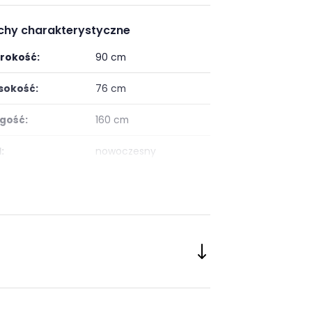
chy charakterystyczne
rokość:
90 cm
okość:
76 cm
gość:
160 cm
:
nowoczesny
ój:
Salon
tałt blatu:
Prostokątny
eriał blatu:
Płyta laminowana
or mebla:
Brąz
or blatu:
Brązowy