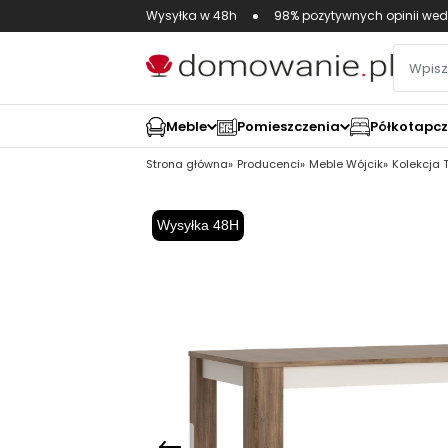
Wysyłka w 48h
98% pozytywnych opinii wed
Meble
Pomieszczenia
Półkotapc
Strona główna
Producenci
Meble Wójcik
Kolekcja 
Wysyłka 48H