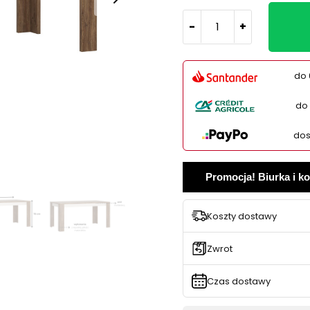
-
+
do 
do 
dos
Promocja! Biurka i k
Koszty dostawy
Zwrot
Czas dostawy