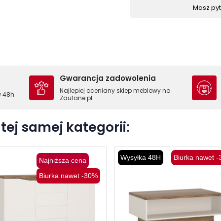
Masz pyta
Gwarancja zadowolenia
Najlepiej oceniany sklep meblowy na
w 48h
Zaufane.pl
tej samej kategorii:
Wysyłka 48H
Biurka nawet 
Najniższa cena
Biurka nawet -30%