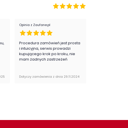
kładany:
tak
ulacja wysokości:
nie
Opinia z Zaufane.pl
Opinia z Zaufane.pl
symalna długość
200 cm
łożonego:
pu,
Procedura zamówień jest prosta
Zawsze na 5, jes
.
i intuicyjna, serwis prowadzi
zadowolona i pla
kupującego krok po kroku, nie
zakupy
zaj nóg:
Proste
mam żadnych zastrzeżeń
egoria:
Stoły
025
Dotyczy zamówienia z dnia 29.11.2024
Dotyczy zamówienia 
or stołu:
Brązowy
Dąb
ekcja:
Toledo Salon i Jadalnia