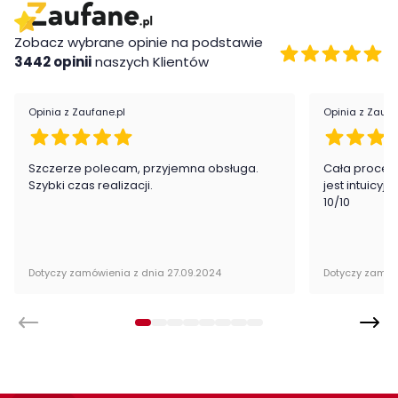
Montaż
Zobacz wybrane opinie na podstawie
3442 opinii
naszych Klientów
Półka Toledo firmy Meble Wójcik jest oryginalnie zapakowana w
paczkach wraz z instrukcją obsługi do samodzielnego
montażu.
Opinia z Zaufane.pl
Opinia z Zaufa
Szczerze polecam, przyjemna obsługa.
Cała proced
Szybki czas realizacji.
jest intuicyj
10/10
Dotyczy zamówienia z dnia 27.09.2024
Dotyczy zamów