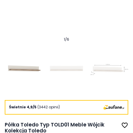
1
/
6
Świetnie 4,9/5
(3442 opinii)
Półka Toledo Typ TOLD01 Meble Wójcik
favorite_border
Kolekcja Toledo