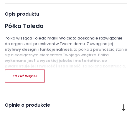
Opis produktu
Półka Toledo
Polka wisząca Toledo marki Wojcik to doskonałe rozwiązanie
do organizacji przestrzeni w Twoim domu. Z uwagi na jej
stylowy design i funkcjonalność
, ta polka z pewnością stanie
się nieodłącznym elementem Twojego wnętrza. Polka
wykonana jest z wysokiej jakości materiałów, co
gwarantuje jej trwałość i stabilność.
To solidna konstrukcja,
która utrzyma wiele rzeczy, a jednocześnie prezentuje się
POKAŻ WIĘCEJ
elegancko i nowocześnie. Jej kolorystyka jest uniwersalna, co
sprawia, że pasuje do wielu rodzajów wnętrz.
Cechy charakterystyczne
Opinie o produkcie
montaż na dowolnej wysokości
Wykonanie
Płyta meblowa, Płyta MDF