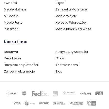
sweetsit
Signal
Styl:
nowoczesny
Meble Halmar
Sembella Materace
ML Meble
Meble Wójcik
Pokój:
Salon
Meble Forte
Helvetia Wieruszów
Puszman
Meble Black Red White
Kategoria:
Komody, regały, witryny i półki
Kolor / wzór :
Biały
Nasza firma
Wielokolorowy
Dostawa
Polityka prywatności
Kolekcja:
Toledo Salon i Jadalnia
Regulamin
O nas
Bezpieczne płatności
Kontakt z nami
Zwroty i reklamacje
Blog