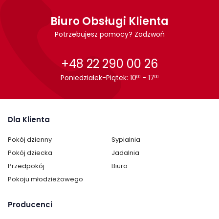
Biuro Obsługi Klienta
Potrzebujesz pomocy? Zadzwoń
+48 22 290 00 26
Poniedziałek-Piątek: 10
- 17
00
00
Dla Klienta
Cechy charakterystyczne
Pokój dzienny
Sypialnia
Szerokość:
138 cm
Pokój dziecka
Jadalnia
Przedpokój
Biuro
Wysokość:
22 cm
Pokoju młodzieżowego
Głębokość:
20 cm
Producenci
Montaż:
do samodzielnego montażu