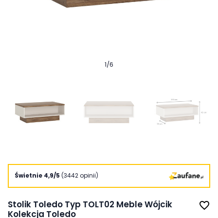
1
/
6
Świetnie 4,9/5
(3442 opinii)
Stolik Toledo Typ TOLT02 Meble Wójcik
favorite_border
Kolekcja Toledo