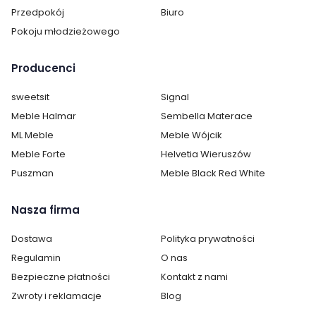
Przedpokój
Biuro
Wysokość:
43 cm
Pokoju młodzieżowego
Głębokość:
70 cm
Producenci
Kolor:
Biały
sweetsit
Signal
Montaż:
do samodzielnego montażu
Meble Halmar
Sembella Materace
ML Meble
Meble Wójcik
Styl:
nowoczesny
Meble Forte
Helvetia Wieruszów
Puszman
Meble Black Red White
Pokój:
Salon
Kształt blatu:
Prostokątny
Nasza firma
Kategoria:
Stoliki kawowe i ławy
Dostawa
Polityka prywatności
Regulamin
O nas
Kolor ław i stolików
Dąb
Bezpieczne płatności
Kontakt z nami
kawowych:
Zwroty i reklamacje
Blog
Kolekcja:
Toledo Salon i Jadalnia