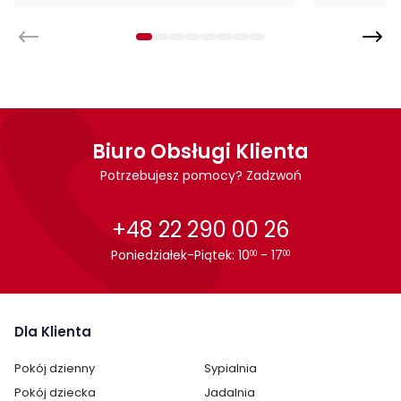
Biuro Obsługi Klienta
Potrzebujesz pomocy? Zadzwoń
+48 22 290 00 26
Poniedziałek-Piątek: 10
- 17
00
00
Dla Klienta
Cechy charakterystyczne
Pokój dzienny
Sypialnia
Szerokość:
110 cm
Pokój dziecka
Jadalnia