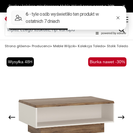
Strona główna
Producenci
Meble Wójcik
Kolekcja Toledo
Stolik Toledo T
Wysyłka 48H
Biurka nawet -30%