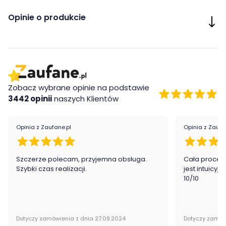
Cechy charakterystyczne
Opinie o produkcie
funkcjonalna półka pod blatem
Wykonanie
Płyta meblowa, Płyta MDF
Montaż
Zobacz wybrane opinie na podstawie
3442 opinii
naszych Klientów
Stolik Toledo firmy Meble Wójcik jest oryginalnie zapakowany w
paczkach wraz z instrukcją obsługi do samodzielnego
montażu.
Opinia z Zaufane.pl
Opinia z Zaufa
Szczerze polecam, przyjemna obsługa.
Cała proced
Szybki czas realizacji.
jest intuicyj
10/10
Dotyczy zamówienia z dnia 27.09.2024
Dotyczy zamów