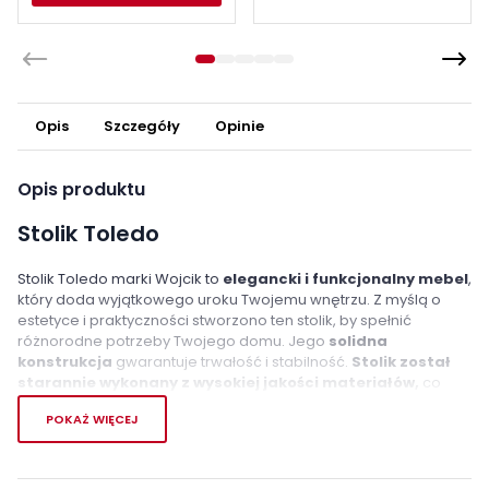
Opis
Szczegóły
Opinie
Opis produktu
Stolik Toledo
Stolik Toledo marki Wojcik to
elegancki i funkcjonalny mebel
,
który doda wyjątkowego uroku Twojemu wnętrzu. Z myślą o
estetyce i praktyczności stworzono ten stolik, by spełnić
różnorodne potrzeby Twojego domu. Jego
solidna
konstrukcja
gwarantuje trwałość i stabilność.
Stolik został
starannie wykonany z wysokiej jakości materiałów,
co
sprawia, że jest odporny na codzienny użytkowanie. Ponadto,
POKAŻ WIĘCEJ
jego powierzchnia jest pięknie wykończona, nadając mu
wyjątkową estetykę.