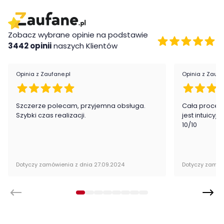
system cichego domykania
frezowane uchwyty
Zobacz wybrane opinie na podstawie
korpus z płyty laminowanej odpornej na zarysowania
3442 opinii
naszych Klientów
Wykonanie
Opinia z Zaufane.pl
Opinia z Zaufa
Płyta laminowana, Płyta MDF
Montaż
Szczerze polecam, przyjemna obsługa.
Cała proced
Szybki czas realizacji.
jest intuicyj
Komoda Summer firmy Meble Wójcik jest oryginalnie
10/10
zapakowana w paczkach wraz z instrukcją obsługi do
samodzielnego montażu.
Dotyczy zamówienia z dnia 27.09.2024
Dotyczy zamów