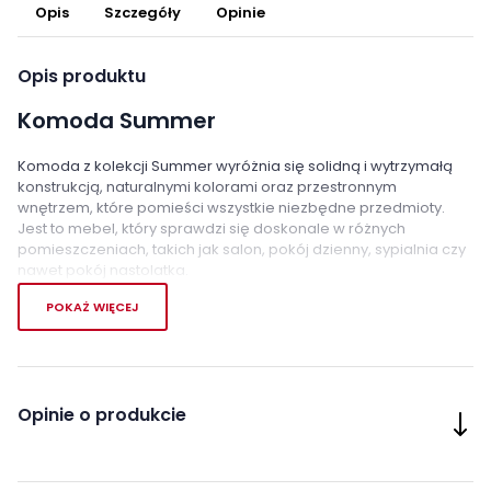
Opis
Szczegóły
Opinie
Opis produktu
Komoda Summer
Komoda z kolekcji Summer wyróżnia się solidną i wytrzymałą
konstrukcją, naturalnymi kolorami oraz przestronnym
wnętrzem, które pomieści wszystkie niezbędne przedmioty.
Jest to mebel, który sprawdzi się doskonale w różnych
pomieszczeniach, takich jak salon, pokój dzienny, sypialnia czy
nawet pokój nastolatka.
POKAŻ WIĘCEJ
Komoda ta oferuje cztery pojemne półki i praktyczną, długą
szufladę, która jest idealna do przechowywania drobiazgów.
Dzięki zastosowaniu innowacyjnych rozwiązań, takich jak
system bezuchwytowy, zawiasy i prowadnice z funkcją cichego
domyku, masz łatwy dostęp do zawartości komody. To mebel,
Opinie o produkcie
który łączy w sobie funkcjonalność i estetykę, idealnie pasujący
do wielu rodzajów wnętrz.
Cechy charakterystyczne