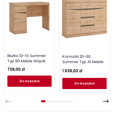
Biurko 1D-1S Summer
Komoda 2D-6S
Typ 80 Meble Wójcik
Summer Typ 41 Meble
Kolekcja Summer
Wójcik Kolekcja
739,00 zł
1 639,00 zł
Summer
do koszyka
do koszyka