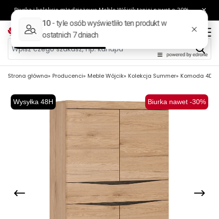
Strona główna
Producenci
Meble Wójcik
Kolekcja Summer
Komoda 4D-1S
Wysyłka 48H
Biurka nawet -30%