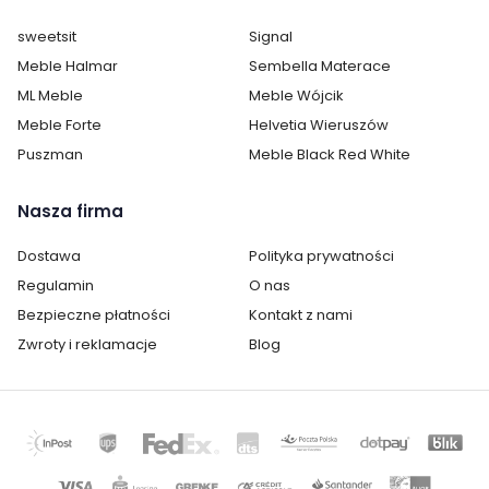
Szerokość:
86 cm
sweetsit
Signal
Wysokość:
139 cm
Meble Halmar
Sembella Materace
ML Meble
Meble Wójcik
Głębokość:
40 cm
Meble Forte
Helvetia Wieruszów
Puszman
Meble Black Red White
Kolor:
Kolor drewna
Ilość szuflad:
brak szuflad
Nasza firma
Dostawa
Polityka prywatności
Ilość półek:
2
Regulamin
O nas
Ilość drzwi:
4
Bezpieczne płatności
Kontakt z nami
Zwroty i reklamacje
Blog
Wykonanie:
laminat / folia
Oświetlenie:
brak oświetlenia
Montaż:
do samodzielnego montażu