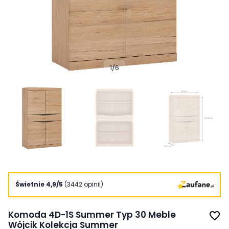
1
/
6
Świetnie 4,9/5
(3442 opinii)
Komoda 4D-1S Summer Typ 30 Meble
favorite_border
Wójcik Kolekcja Summer