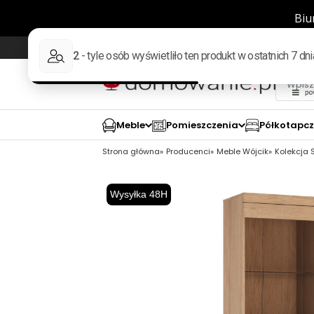
Wysyłka w 48h
98% pozytywnych opinii wed
Meble
Pomieszczenia
Półkotapc
Strona główna
Producenci
Meble Wójcik
Kolekcja
Wysyłka 48H