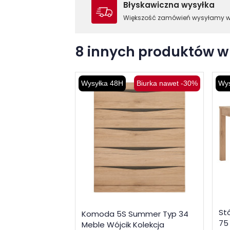
Błyskawiczna wysyłka
Większość zamówień wysyłamy 
8 innych produktów w 
Wysyłka 48H
Biurka nawet -30%
Wys
St
Komoda 5S Summer Typ 34
75
Meble Wójcik Kolekcja