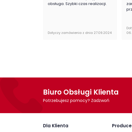
obsługa. Szybki czas realizacji.
za
Witryna Summer firmy Meble Wójcik jest or
pr
obsługi do samodzielnego montażu.
Dot
Dotyczy zamówienia z dnia 27.09.2024
06
Biuro Obsługi Klienta
Potrzebujesz pomocy? Zadzwoń
Dla Klienta
Produce