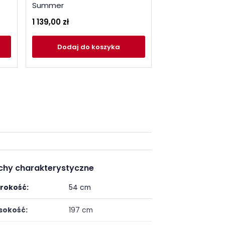
Summer
Summer
1 139,00 zł
1 069,00 zł
Dodaj
do koszyka
Dodaj
do
chy charakterystyczne
rokość:
54 cm
okość:
197 cm