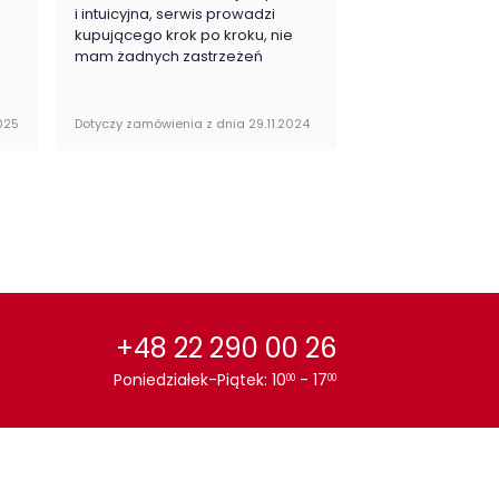
.
i intuicyjna, serwis prowadzi
zadowolona i pla
kupującego krok po kroku, nie
zakupy
 podparcia:
na nóżkach
mam żadnych zastrzeżeń
or / wzór :
Dąb
025
Dotyczy zamówienia z dnia 29.11.2024
Dotyczy zamówienia 
ekcja:
Summer Salon i
Jadalnia,Summer Biuro
+48 22 290 00 26
Poniedziałek-Piątek: 10
- 17
00
00