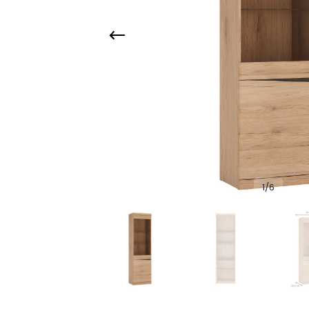
1
/
6