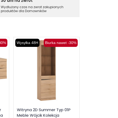
30 dni na zwrot
Wydłużony czas na zwrot zakupionych
produktów dla Domowników
-30%
Wysyłka 48H
Biurka nawet -30%
Wysyłka 48H
B
r
Witryna 2D Summer Typ 01P
Komoda 4D Sum
ja
Meble Wójcik Kolekcja
Meble Wójcik Ko