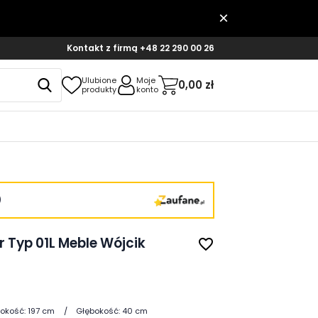
Kontakt z firmą
+48 22 290 00 26
Ulubione
Moje
0,00 zł
produkty
konto
)
 Typ 01L Meble Wójcik
favorite_border
okość:
197 cm
Głębokość:
40 cm