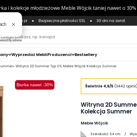
ług Zaufane.pl
Bezpieczne płatności SSL
30 dni na zwrot
zany
Wyprzedaż Mebli
Producenci
Bestsellery
 Summer
Witryna 2D Summer Typ 01L Meble Wójcik Kolekcja Summer
Biurka nawet -30%
zoom_in
Świetnie 4,9/5
(3442 opinii
Witryna 2D Summer
Kolekcja Summer
Meble Wójcik
Szerokość:
54 cm
Wys