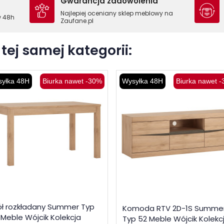
Gwarancja zadowolenia
Najlepiej oceniany sklep meblowy na
w 48h
Zaufane.pl
tej samej kategorii:
yłka 48H
Biurka nawet -30%
Wysyłka 48H
Biurka nawet 
ół rozkładany Summer Typ
Komoda RTV 2D-1S Summe
 Meble Wójcik Kolekcja
Typ 52 Meble Wójcik Kolekc