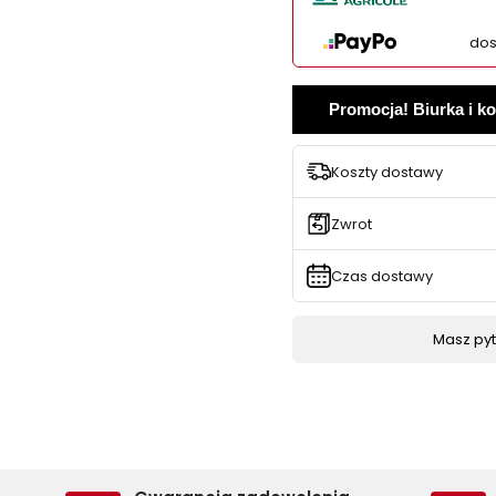
dos
Promocja! Biurka i k
Koszty dostawy
Zwrot
Czas dostawy
Masz pyta